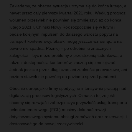
Zakładamy, że obecna sytuacja utrzyma się do końca lutego, a
nawet przez cały pierwszy kwartał 2021 roku. Według prognoz
wolumen przesyłek nie powinien się zmniejszyć aż do końca
lutego 2021 r. Chiński Nowy Rok rozpocznie się w lutym i
będzie kolejnym impulsem do dalszego wzrostu popytu na
transport kontenerowy. Stawki mogą jeszcze wzrosnąć, a na
pewno nie spadną. Później – po odrobieniu znacznych
zaległości – być może problemy z przestrzenią ładunkową, a
także z dostępnością kontenerów, zaczną się zmniejszać.
Jednak jeszcze przez długi czas ani zdolności przewozowe, ani
poziom stawek nie powrócą do poziomu sprzed pandemii.
Obecnie europejskie firmy spedycyjne intensywnie pracują nad
digitalizacją procesów logistycznych. Oznacza to, że jeśli
chcemy się rozwijać i zabezpieczyć przyszłość usług transportu
pełnokontenerowego (FCL) musimy dokonać rewizji
dotychczasowego systemu obsługi zamówień oraz rezerwacji i
dostosować go do nowej rzeczywistości.