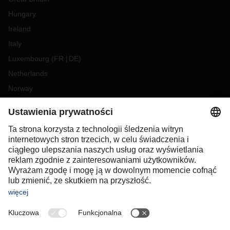
Hungary
Ireland
Italy
Luxembourg
(
FR
DE
)
Netherlands
Norway
Poland
Portugal
Romania
Slovakia
Spain
Sweden
Switzerland
(
DE
FR
)
Turkey