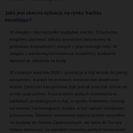
Jaka jest obecna sytuacja na rynku frachtu
morskiego?
W ubiegłym roku wszystko wyglądało inaczej. Dotychczas
mogliśmy planować zakupy przestrzeni ładunkowej na
podstawie doświadczeń i danych z poprzedniego roku. W
związku z pandemią koronawirusa musieliśmy dosłownie
wyrzucić te założenia za burtę.
W czwartym kwartale 2020 r. produkcja w Azji wróciła do pełnej
sprawności, a popyt na przewozy kontenerowe gwałtownie
wzrósł. Zdolności transportowe były jednak znacznie niższe niż
w roku poprzednim. Poza brakiem pustych kontenerów w
zakładach produkcyjnych w Azji, w wyniku lockdownu zmieniły
się również harmonogramy dostaw, a tym samym możliwości
przewozowe. Niedobór kontenerów wpływa przede wszystkim
na dostawy do Stanów Zjednoczonych, ale także do Europy.
Należy zaznaczyć, że transport powrotny pustych kontenerów