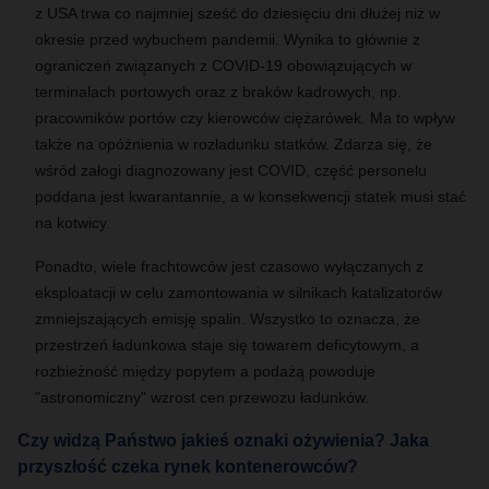
z USA trwa co najmniej sześć do dziesięciu dni dłużej niż w
okresie przed wybuchem pandemii. Wynika to głównie z
ograniczeń związanych z COVID-19 obowiązujących w
terminalach portowych oraz z braków kadrowych, np.
pracowników portów czy kierowców ciężarówek. Ma to wpływ
także na opóźnienia w rozładunku statków. Zdarza się, że
wśród załogi diagnozowany jest COVID, część personelu
poddana jest kwarantannie, a w konsekwencji statek musi stać
na kotwicy.
Ponadto, wiele frachtowców jest czasowo wyłączanych z
eksploatacji w celu zamontowania w silnikach katalizatorów
zmniejszających emisję spalin. Wszystko to oznacza, że
przestrzeń ładunkowa staje się towarem deficytowym, a
rozbieżność między popytem a podażą powoduje
"astronomiczny" wzrost cen przewozu ładunków.
Czy widzą Państwo jakieś oznaki ożywienia? Jaka
przyszłość czeka rynek kontenerowców?