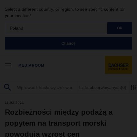
Select a different country, or region, to see specific content for
your location!
Poland
OK
Change
MEDIAROOM
Lista obserwowanych
(0)
11.02.2021
Rozbieżności między podażą a
popytem na transport morski
powodują wzrost cen