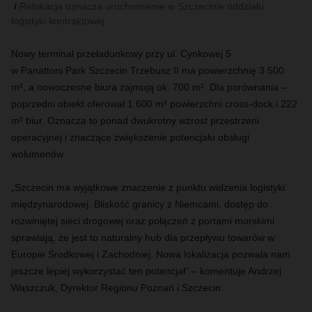
Relokacja oznacza uruchomienie w Szczecinie oddziału
logistyki kontraktowej.
Nowy terminal przeładunkowy przy ul. Cynkowej 5
w Panattoni Park Szczecin Trzebusz II ma powierzchnię 3 500
m², a nowoczesne biura zajmują ok. 700 m². Dla porównania –
poprzedni obiekt oferował 1 600 m² powierzchni cross-dock i 222
m² biur. Oznacza to ponad dwukrotny wzrost przestrzeni
operacyjnej i znaczące zwiększenie potencjału obsługi
wolumenów.
„Szczecin ma wyjątkowe znaczenie z punktu widzenia logistyki
międzynarodowej. Bliskość granicy z Niemcami, dostęp do
rozwiniętej sieci drogowej oraz połączeń z portami morskimi
sprawiają, że jest to naturalny hub dla przepływu towarów w
Europie Środkowej i Zachodniej. Nowa lokalizacja pozwala nam
jeszcze lepiej wykorzystać ten potencjał” – komentuje Andrzej
Waszczuk, Dyrektor Regionu Poznań i Szczecin.