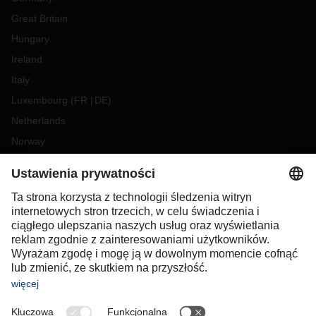
Great Britain
Hungary
Ireland
Italy
Luxembourg
(
FR
DE
)
Netherlands
Norway
Poland
Portugal
Romania
Slovakia
Spain
Sweden
Switzerland
(
DE
FR
)
Turkey