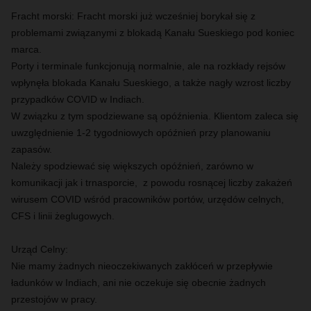
Fracht morski: Fracht morski już wcześniej borykał się z
problemami związanymi z blokadą Kanału Sueskiego pod koniec
marca.
Porty i terminale funkcjonują normalnie, ale na rozkłady rejsów
wpłynęła blokada Kanału Sueskiego, a także nagły wzrost liczby
przypadków COVID w Indiach.
W związku z tym spodziewane są opóźnienia. Klientom zaleca się
uwzględnienie 1-2 tygodniowych opóźnień przy planowaniu
zapasów.
Należy spodziewać się większych opóźnień, zarówno w
komunikacji jak i trnasporcie, z powodu rosnącej liczby zakażeń
wirusem COVID wśród pracowników portów, urzędów celnych,
CFS i linii żeglugowych.
Urząd Celny:
Nie mamy żadnych nieoczekiwanych zakłóceń w przepływie
ładunków w Indiach, ani nie oczekuje się obecnie żadnych
przestojów w pracy.