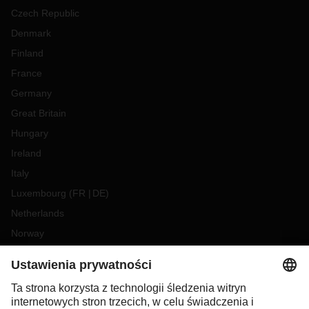
Czech Republic
Denmark
Finland
France
Germany
Great Britain
Hungary
Ireland
Italy
Luxembourg
(
FR
DE
)
Netherlands
Norway
Poland
Portugal
Romania