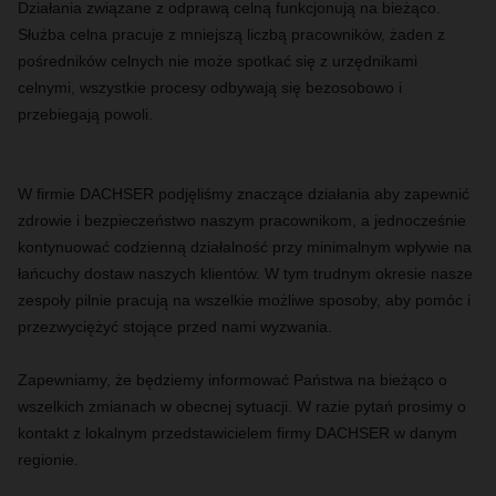
Działania związane z odprawą celną funkcjonują na bieżąco.
Służba celna pracuje z mniejszą liczbą pracowników, żaden z
pośredników celnych nie może spotkać się z urzędnikami
celnymi, wszystkie procesy odbywają się bezosobowo i
przebiegają powoli.
W firmie DACHSER podjęliśmy znaczące działania aby zapewnić
zdrowie i bezpieczeństwo naszym pracownikom, a jednocześnie
kontynuować codzienną działalność przy minimalnym wpływie na
łańcuchy dostaw naszych klientów. W tym trudnym okresie nasze
zespoły pilnie pracują na wszelkie możliwe sposoby, aby pomóc i
przezwyciężyć stojące przed nami wyzwania.
Zapewniamy, że będziemy informować Państwa na bieżąco o
wszelkich zmianach w obecnej sytuacji. W razie pytań prosimy o
kontakt z lokalnym przedstawicielem firmy DACHSER w danym
regionie.