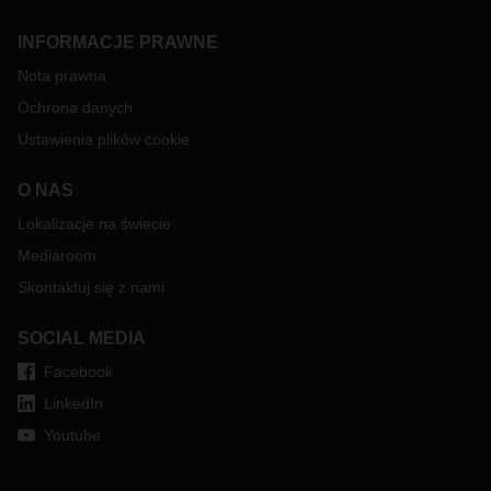
w Polsce, zmianach na rynku i planach firmy opowiada
Robert Pastryk, Dyrektor Generalny DACHSER Air & Sea
INFORMACJE PRAWNE
Logistics Polska.
Nota prawna
Ochrona danych
Ustawienia plików cookie
O NAS
Lokalizacje na świecie
Mediaroom
Skontaktuj się z nami
SOCIAL MEDIA
Facebook
LinkedIn
Youtube