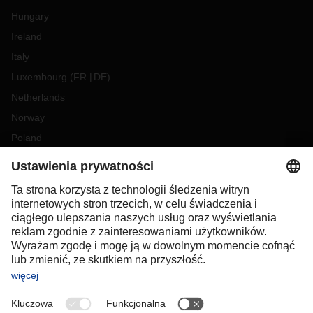
Hungary
Ireland
Italy
Luxembourg
(
FR
DE
)
Netherlands
Norway
Poland
Portugal
Romania
Slovakia
Spain
Sweden
Switzerland
(
DE
FR
)
Turkey
OCEANIA