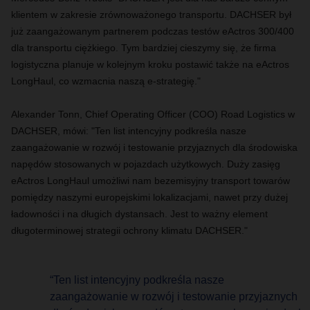
klientem w zakresie zrównoważonego transportu. DACHSER był
już zaangażowanym partnerem podczas testów eActros 300/400
dla transportu ciężkiego
. Tym bardziej cieszymy się, że firma
logistyczna planuje w kolejnym kroku postawić także na eActros
LongHaul, co wzmacnia naszą e-strategię."
Alexander Tonn, Chief Operating Officer (COO) Road Logistics w
DACHSER, mówi: "Ten list intencyjny podkreśla nasze
zaangażowanie w rozwój i testowanie przyjaznych dla środowiska
napędów stosowanych w pojazdach użytkowych. Duży zasięg
eActros LongHaul umożliwi nam bezemisyjny transport towarów
pomiędzy naszymi europejskimi lokalizacjami, nawet przy dużej
ładowności i na długich dystansach. Jest to ważny element
długoterminowej strategii ochrony klimatu DACHSER."
“Ten list intencyjny podkreśla nasze
zaangażowanie w rozwój i testowanie przyjaznych