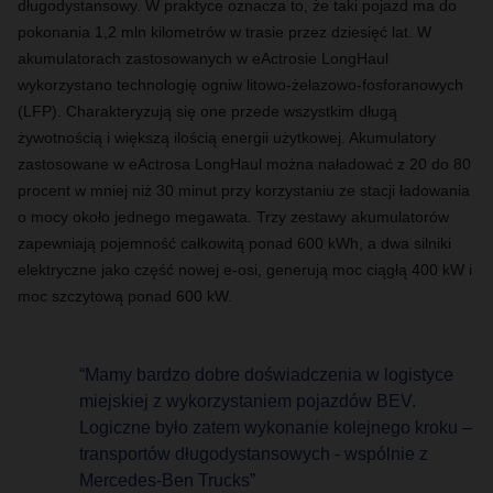
długodystansowy. W praktyce oznacza to, że taki pojazd ma do
pokonania 1,2 mln kilometrów w trasie przez dziesięć lat. W
akumulatorach zastosowanych w eActrosie LongHaul
wykorzystano technologię ogniw litowo-żelazowo-fosforanowych
(LFP). Charakteryzują się one przede wszystkim długą
żywotnością i większą ilością energii użytkowej. Akumulatory
zastosowane w eActrosa LongHaul można naładować z 20 do 80
procent w mniej niż 30 minut przy korzystaniu ze stacji ładowania
o mocy około jednego megawata. Trzy zestawy akumulatorów
zapewniają pojemność całkowitą ponad 600 kWh
, a dwa silniki
elektryczne jako część nowej e-osi, generują moc ciągłą 400 kW i
moc szczytową ponad 600 kW.
“Mamy bardzo dobre doświadczenia w logistyce
miejskiej z wykorzystaniem pojazdów BEV.
Logiczne było zatem wykonanie kolejnego kroku –
transportów długodystansowych - wspólnie z
Mercedes-Ben Trucks”