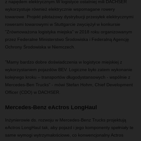
z napędem elektrycznym.
W logistyce ostatniej mili DACHSER
wykorzystuje również elektrycznie wspomagane rowery
towarowe. Projekt pilotażowy dystrybucji przesyłek elektrycznymi
rowerami towarowymi w Stuttgarcie zwyciężył w konkursie
"Zrównoważona logistyka miejska" w 2018 roku organizowanym
przez Federalne Ministerstwo Środowiska i Federalną Agencję
Ochrony Środowiska w Niemczech.
"Mamy bardzo dobre doświadczenia w logistyce miejskiej z
wykorzystaniem pojazdów BEV. Logiczne było zatem wykonanie
kolejnego kroku – transportów długodystansowych - wspólnie z
Mercedes-Ben Trucks" - mówi Stefan Hohm, Chief Development
Officer (CDO) w DACHSER.
Mercedes-Benz eActros LongHaul
Inżynierowie ds. rozwoju w Mercedes-Benz Trucks projektują
eActros LongHaul tak, aby pojazd i jego komponenty spełniały te
same wymogi wytrzymałościowe, co konwencjonalny Actros