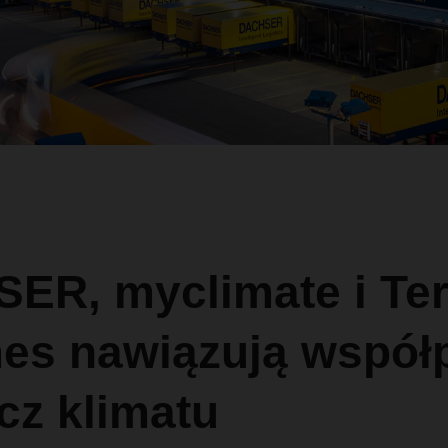
ER, myclimate i Ter
s nawiązują współ
cz klimatu