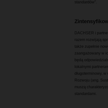
standardów”.
Zintensyfikow
DACHSER i partnerzy
razem rozwijają spr
także zupełnie nowe
zaangażowany w ich
będą odpowiedzialn
lokalnymi partnera
długoterminowy, w
Rozwoju (ang. Sus
muszą charakteryzo
standardami.