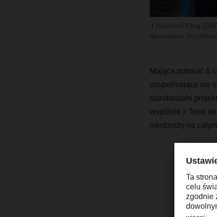
Burkhard Eling (DA
Baumeister (myclima
Mająca potrwać 6 
uzupełniające się 
standardami projekt
wspólnie z Terre d
młodzieży na całym