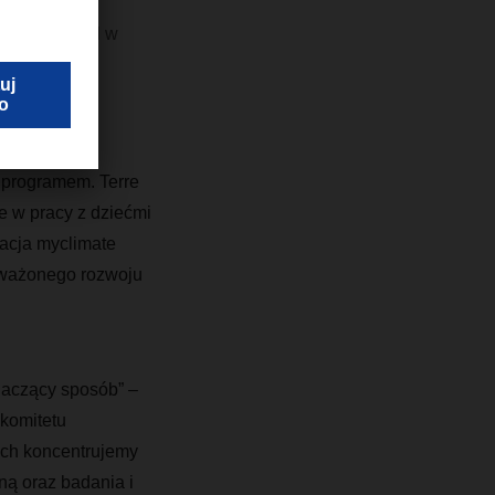
rvisory Board w
 DACHSER,
 programem. Terre
e w pracy z dziećmi
zacja myclimate
noważonego rozwoju
naczący sposób” –
komitetu
ych koncentrujemy
ną oraz badania i