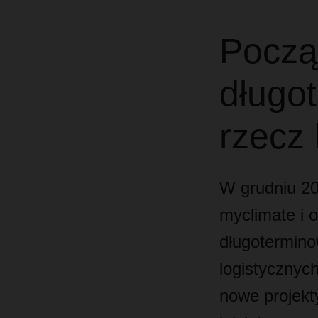
Począ
długo
rzecz 
W grudniu 2
myclimate i 
długotermin
logistycznyc
nowe projekty