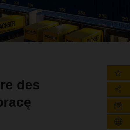
re des
pracę