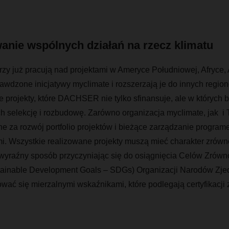
anie wspólnych działań na rzecz klimatu
 już pracują nad projektami w Ameryce Południowej, Afryce, Az
awdzone inicjatywy myclimate i rozszerzają je do innych regio
 projekty, które DACHSER nie tylko sfinansuje, ale w których 
 selekcję i rozbudowę. Zarówno organizacja myclimate, jak i
e za rozwój portfolio projektów i bieżące zarządzanie program
mi. Wszystkie realizowane projekty muszą mieć charakter zrów
 wyraźny sposób przyczyniając się do osiągnięcia Celów Zró
tainable Development Goals – SDGs) Organizacji Narodów Zje
wać się mierzalnymi wskaźnikami, które podlegają certyfikacji