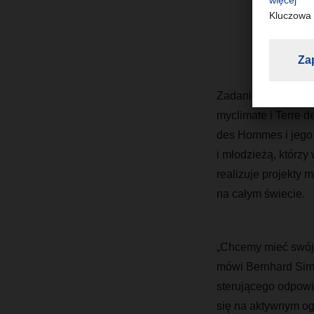
Zadaniem komitetu 
myclimate i Terre 
des Hommes i jego 
i młodzieżą, którz
realizuje projekty
na całym świecie.
„Chcemy mieć swój 
mówi Bernhard Sim
sterującego odpowi
się na aktywnym og