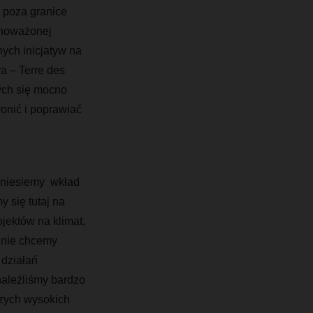
 poza granice
wnoważonej
ych inicjatyw na
a – Terre des
ych się mocno
onić i poprawiać
wniesiemy wkład
 się tutaj na
ektów na klimat,
 nie chcemy
 działań
naleźliśmy bardzo
szych wysokich