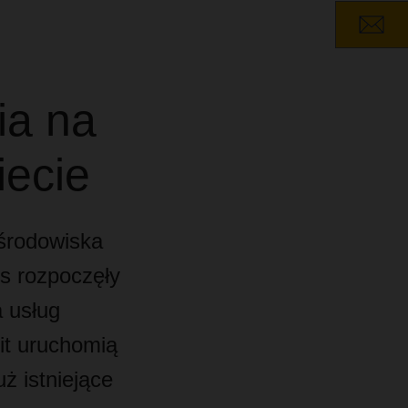
ia na
iecie
środowiska
s rozpoczęły
 usług
it uruchomią
ż istniejące