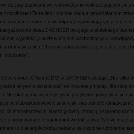
również zaangażowani we wprowadzanie wykraczających zmian
a z myclimate i Terre des Hommes nadaje tym działaniom zró
lnie ważnym elementem współpracy, wyróżniającym ją na tle inn
t zaangażowanie przez DACHSER swojego wieloletniego partner
imon wyjaśnia: „Ludzie w krajach wschodzących i rozwijając
mian klimatycznych. Chcemy zaangażować się lokalnie, aby chr
 i młodzieży”.
f Development Officer (CDO) w DACHSER, dodaje: „Nie tylko 
 także aktywnie kształtować realizowane projekty. Nie skupiamy
h. Nie planujemy wykorzystywać pozytywnego wpływu tych proj
yjnych lub reklamowych, takich jak „neutralność klimatyczna”,
ć ich stronom trzecim. Naszą główną intencją jest promowanie
zez ukierunkowane, długoterminowe inicjatywy. W myclimate z
tnera i z niecierpliwością czekamy na wspólne wdrożenie na