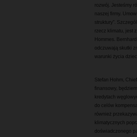
rozwój. Jesteśmy 
naszej firmy. Umow
struktury”. Szczegó
rzecz klimatu, jes
Hommes. Bernhard S
odczuwają skutki z
warunki życia dzieci
Stefan Hohm, Chie
finansowy, będziemy
kredytach węglowyc
do celów kompensac
również przekazywa
klimatycznych popr
doświadczonego par