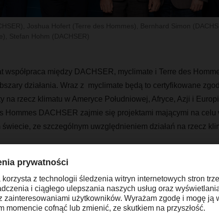
CHSER), Joshua Hofert (Terre des Hommes), Bernhard Simon (DACHS
te), Stefan Hohm (DACHSER)
lat współpraca między DACHSER, myclimate i Terre des Homm
obszary działania. Wraz z myclimate będą to certyfikowane zgo
y na rzecz klimatu w Ameryce Południowej, Afryce, Azji i Europ
es Hommes DACHSER zajmie się projektami mającymi na celu ws
 świecie, ze szczególnym uwzględnieniem działań na rzecz kli
“Chcemy mieć swój wkład w 
na rzecz środowiska i klima
uczciwy i znaczący sposób.