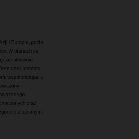
ji i Europie, gdzie
nów. W planach są
będzie aktywnie
 Terre des Hommes
em, współpracując z
noważony i
wnoważonego
dnoczonych oraz
 zgodnie z uznanymi