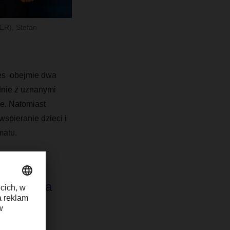
ER), Stefan
es obejmie dwa
dnie z uznanymi
ie. Natomiast
pieranie dzieci i
matu.
działania
tu w
”