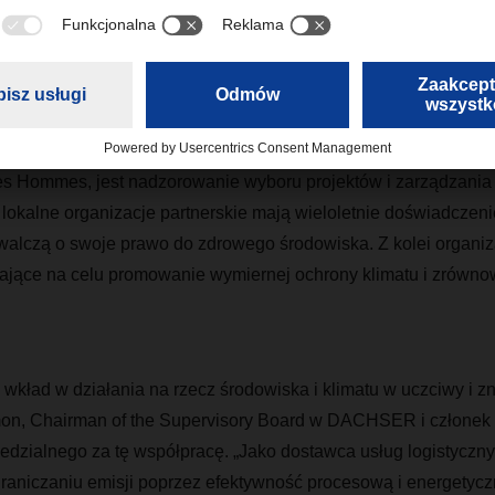
– Bernhard Simon, Chairman of the Supe
DACHSER
sterującego, w skład którego wchodzą przedstawiciele firmy
des Hommes, jest nadzorowanie wyboru projektów i zarządzania
lokalne organizacje partnerskie mają wieloletnie doświadczeni
y walczą o swoje prawo do zdrowego środowiska. Z kolei organi
 mające na celu promowanie wymiernej ochrony klimatu i zrów
wkład w działania na rzecz środowiska i klimatu w uczciwy i z
on, Chairman of the Supervisory Board w DACHSER i członek 
edzialnego za tę współpracę. „Jako dostawca usług logistyczn
raniczaniu emisji poprzez efektywność procesową i energetycz