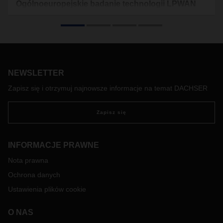
Ogólnoeuropejskie badanie technologii LPWAN
Fraunhofer IML, DACHSER i EPAL
Szybka i bezpieczna transmisja danych nabiera coraz
większego znaczenia w logistyce. Istniejąca infrastruktura
komunikacyjna jest tego podstawowym warunkiem.
Aby
zbadać, w jakim stopniu niezawodne są różne sieci
NEWSLETTER
komunikacyjne, naukowcy z Fraunhofer Institute for Material
Flow and Logistics (IML) połączyli siły z DACHSER i
Zapisz się i otrzymuj najnowsze informacje na temat DACHSER
Europejskim Stowarzyszeniem Palet (EPAL), aby
przeprowadzić ogólnoeuropejskie badanie. W tym celu
Zapisz się
wyposażyli 50 europalet EPAL w trackery i wysłali je
w podróż po Europie.
INFORMACJE PRAWNE
Nota prawna
Ochrona danych
Ustawienia plików cookie
O NAS