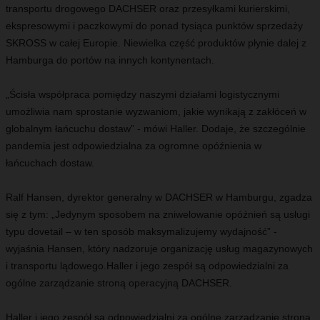
transportu drogowego DACHSER oraz przesyłkami kurierskimi,
ekspresowymi i paczkowymi do ponad tysiąca punktów sprzedaży
SKROSS w całej Europie. Niewielka część produktów płynie dalej z
Hamburga do portów na innych kontynentach.
„Ścisła współpraca pomiędzy naszymi działami logistycznymi
umożliwia nam sprostanie wyzwaniom, jakie wynikają z zakłóceń w
globalnym łańcuchu dostaw” - mówi Haller. Dodaje, że szczególnie
pandemia jest odpowiedzialna za ogromne opóźnienia w
łańcuchach dostaw.
Ralf Hansen, dyrektor generalny w DACHSER w Hamburgu, zgadza
się z tym: „Jedynym sposobem na zniwelowanie opóźnień są usługi
typu dovetail – w ten sposób maksymalizujemy wydajność” -
wyjaśnia Hansen, który nadzoruje organizację usług magazynowych
i transportu lądowego.
Haller i jego zespół są odpowiedzialni za
ogólne zarządzanie stroną operacyjną DACHSER.
Haller i jego zespół są odpowiedzialni za ogólne zarządzanie stroną