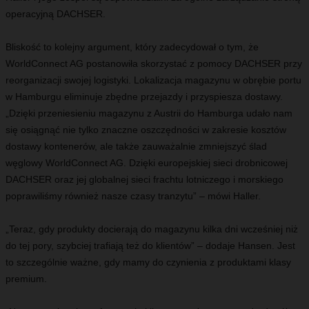
operacyjną DACHSER.
Bliskość to kolejny argument, który zadecydował o tym, że
WorldConnect AG postanowiła skorzystać z pomocy DACHSER przy
reorganizacji swojej logistyki. Lokalizacja magazynu w obrębie portu
w Hamburgu eliminuje zbędne przejazdy i przyspiesza dostawy.
„Dzięki przeniesieniu magazynu z Austrii do Hamburga udało nam
się osiągnąć nie tylko znaczne oszczędności w zakresie kosztów
dostawy kontenerów, ale także zauważalnie zmniejszyć ślad
węglowy WorldConnect AG. Dzięki europejskiej sieci drobnicowej
DACHSER oraz jej globalnej sieci frachtu lotniczego i morskiego
poprawiliśmy również nasze czasy tranzytu” – mówi Haller.
„Teraz, gdy produkty docierają do magazynu kilka dni wcześniej niż
do tej pory, szybciej trafiają też do klientów” – dodaje Hansen. Jest
to szczególnie ważne, gdy mamy do czynienia z produktami klasy
premium.