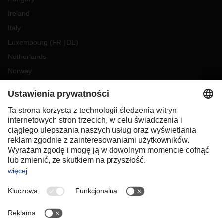
Ireland
Italy
Luxembourg
(
FR
DE
)
Netherlands
Norway
Poland
Portugal
Romania
Slovakia
Spain
Sweden
Switzerland
(
DE
FR
)
Turkey
OCEANIA