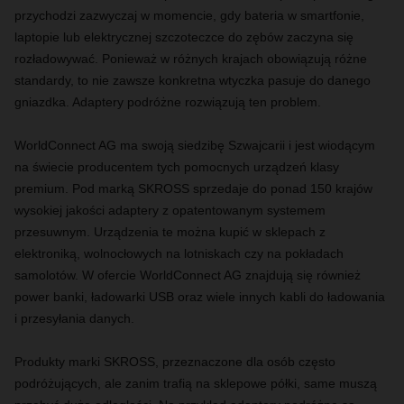
przychodzi zazwyczaj w momencie, gdy bateria w smartfonie,
laptopie lub elektrycznej szczoteczce do zębów zaczyna się
rozładowywać. Ponieważ w różnych krajach obowiązują różne
standardy, to nie zawsze konkretna wtyczka pasuje do danego
gniazdka. Adaptery podróżne rozwiązują ten problem.
WorldConnect AG ma swoją siedzibę Szwajcarii i jest wiodącym
na świecie producentem tych pomocnych urządzeń klasy
premium. Pod marką SKROSS sprzedaje do ponad 150 krajów
wysokiej jakości adaptery z opatentowanym systemem
przesuwnym. Urządzenia te można kupić w sklepach z
elektroniką, wolnocłowych na lotniskach czy na pokładach
samolotów. W ofercie WorldConnect AG znajdują się również
power banki, ładowarki USB oraz wiele innych kabli do ładowania
i przesyłania danych.
Produkty marki SKROSS, przeznaczone dla osób często
podróżujących, ale zanim trafią na sklepowe półki, same muszą