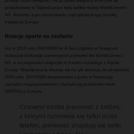
przebyć duże odległości. Na przykład adaptery podróżne są
produkowane w Tajlandii przez byłą spółkę-matkę WorldConnect
AG, Noventę, a po zmontowaniu, najczęściej drogą morską,
trafiają do Europy.
Relacje oparte na zaufaniu
Już w 2015 roku DACHSER Air & Sea Logistics w Szwajcarii
rozpoczął realizację czarterowych przesyłek dla WorldConnect
AG, w szczególności dotyczyło to frachtu morskiego z Azji do
Europy. Współpraca ta okazała się na tyle owocna, że od stycznia
2020 roku DACHSER bezpośrednio z portu w Hamburgu
zarządza magazynowaniem i dystrybucją produktów marki
SKROSS w Europie.
Czasami trzeba pracować z ludźmi,
z którymi rozmawia się tylko przez
telefon, ponieważ znajdują się setki