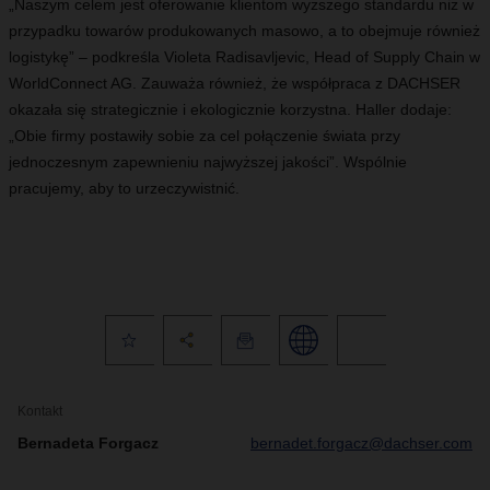
„Naszym celem jest oferowanie klientom wyższego standardu niż w
przypadku towarów produkowanych masowo, a to obejmuje również
logistykę” – podkreśla Violeta Radisavljevic,
Head of Supply Chain
w
WorldConnect AG. Zauważa również, że współpraca z DACHSER
okazała się strategicznie i ekologicznie korzystna. Haller dodaje:
„Obie firmy postawiły sobie za cel połączenie świata przy
jednoczesnym zapewnieniu najwyższej jakości”. Wspólnie
pracujemy, aby to urzeczywistnić.
Kontakt
Bernadeta Forgacz
bernadet.forgacz@dachser.com