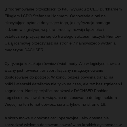
„Programowanie przyszłości” to tytuł wywiadu z CEO Burkhardem
Elingiem i CDO Stefanem Hohmem. Odpowiadają oni na
ekscytujące pytania dotyczące tego, jak cyfryzacja pomaga
ludziom w logistyce, wspiera procesy, rozwija łączność i
ostatecznie przyczynia się do trwałego sukcesu naszych klientów.
Całą rozmowę przeczytasz na stronie 7 najnowszego wydania
magazynu DACHSER.
Cyfryzacja kształtuje również świat mody. Ale w logistyce zawsze
ważny jest również transport fizyczny i magazynowanie
dostosowane do potrzeb. W końcu odzież powinna trafiać na
półki i wieszaki detalistów nie tylko na czas, ale też bez zgnieceń i
zagnieceń. Nasi specjaliści branżowi z DACHSER Fashion
Logistics opracowali rozwiązanie dostosowane do tego sektora.
Więcej na ten temat dowiesz się z artykułu na stronie 18.
A skoro mowa o doskonałości operacyjnej, aby optymalnie
zarządzać wieloma dostawami towarów na krótkich dystansach w