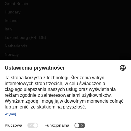
Great Britain
Hungary
Ireland
Italy
Luxembourg
(
FR
DE
)
Netherlands
Norway
Poland
Portugal
Romania
Slovakia
Spain
Sweden
Switzerland
(
DE
FR
)
Turkey