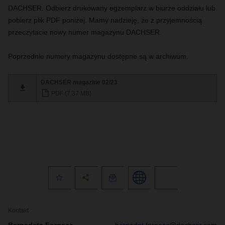
DACHSER. Odbierz drukowany egzemplarz w biurze oddziału lub
pobierz plik PDF poniżej. Mamy nadzieję, że z przyjemnością
przeczytacie nowy numer magazynu DACHSER.
Poprzednie numery magazynu dostępne są w archiwum.
DACHSER magazine 02/23
PDF (7,37 MB)
Kontakt
Bernadeta Forgacz
bernadet.forgacz@dachser.com