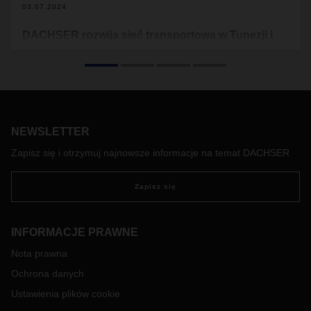
03.07.2024
DACHSER rozwija sieć transportową w Tunezji i
Turcji
DACHSER, globalny dostawca usług logistycznych, oferuje
bezpośrednie połączenia drogowe do Tunezji i Turcji. Dzięki
nowym liniom transportowym drobnicowym (LTL) i
całopojazdowym (FTL), klienci mogą korzystać z szybszych i
bardziej wydajnych usług transportowych, co znacząco
NEWSLETTER
usprawnia logistykę między Europą a tymi krajami.
Zapisz się i otrzymuj najnowsze informacje na temat DACHSER
Zapisz się
INFORMACJE PRAWNE
Nota prawna
Ochrona danych
Ustawienia plików cookie