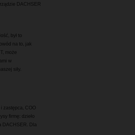
 zarządzie DACHSER
ść, był to
wód na to, jak
IT, może
sami w
aszej siły.
 i zastępca, COO
ysy firmę: dzieło
dla DACHSER. Dla