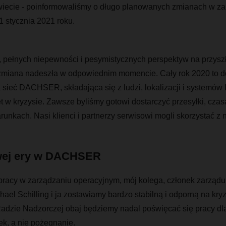
świecie - poinformowaliśmy o długo planowanych zmianach w
1 stycznia 2021 roku.
 pełnych niepewności i pesymistycznych perspektyw na przyszło
zmiana nadeszła w odpowiednim momencie. Cały rok 2020 to do
a sieć DACHSER, składająca się z ludzi, lokalizacji i systemów 
 w kryzysie. Zawsze byliśmy gotowi dostarczyć przesyłki, cza
runkach. Nasi klienci i partnerzy serwisowi mogli skorzystać z n
wej ery w DACHSER
pracy w zarządzaniu operacyjnym, mój kolega, członek zarządu
hael Schilling i ja zostawiamy bardzo stabilną i odporną na kryz
Radzie Nadzorczej obaj będziemy nadal poświęcać się pracy 
ek, a nie pożegnanie.