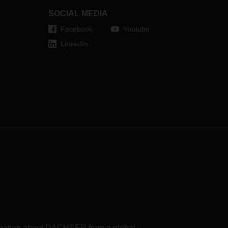
że
rozwiązaniach branżowych w sieci.
SOCIAL MEDIA
a
taniu
Facebook
Youtube
LinkedIn
formation about DACHSER from a global