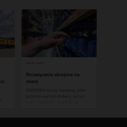
09.06.2022
Rozwiązania skrojone na
ca
miarę
DACHSER tworzy logistykę, która
przynosi wartość dodaną, łącząc
e
swoje standardowe usługi ze
specjalistyczną wiedzą branżową.
linia
Jens Wollman, dyrektor działu
Corporate Solutions, mówi o
sprawdzonych i nowych