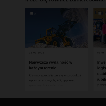
3
5
16.09.2022
08.06
Najwyższa wydajność w
Inwe
każdym terenie
logi
stab
Camso specjalizuje się w produkcji
jubi
opon terenowych, kół, gąsienic
prze
gumowych i systemów
gąsienicowych do pojazdów
Brwi
użytkowych i sportowych. Aby jak
Kolej
najszybciej i jak najefektywniej
bizne
docierać do swoich klientów w