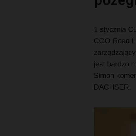
pożeg
1 stycznia C
COO Road Log
zarządzający
jest bardzo m
Simon komen
DACHSER.