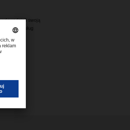
z udowadniali swoją
m dostawcą usług
ą wartość i