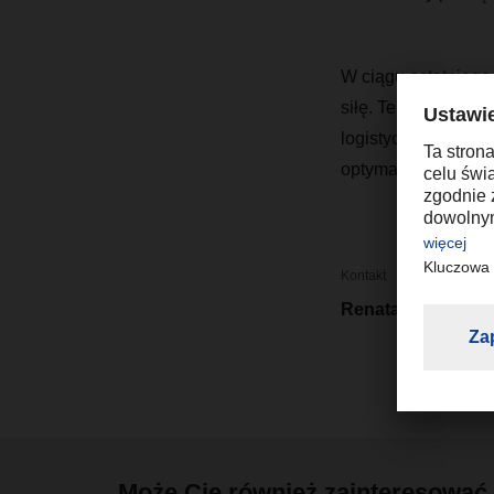
W ciągu ostatniego 
siłę. Teraz rozpoc
logistycznych na św
optymalizują bila
Kontakt
Renata Krukowsk
Może Cię również zainteresować