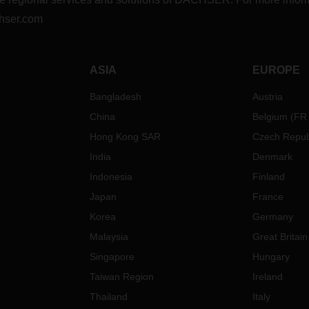
hser.com
ASIA
EUROPE
Bangladesh
Austria
China
Belgium
(
FR
Hong Kong SAR
Czech Repub
India
Denmark
Indonesia
Finland
Japan
France
Korea
Germany
Malaysia
Great Britain
Singapore
Hungary
Taiwan Region
Ireland
Thailand
Italy