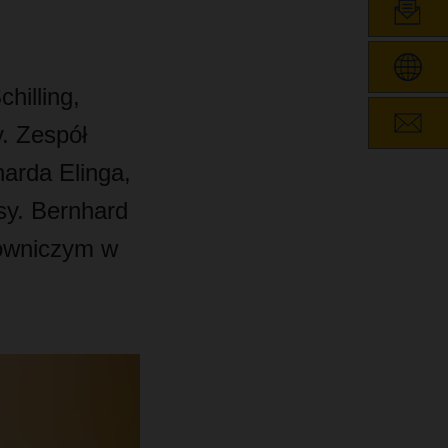
illing,
. Zespół
arda Elinga,
ysy. Bernhard
owniczym w