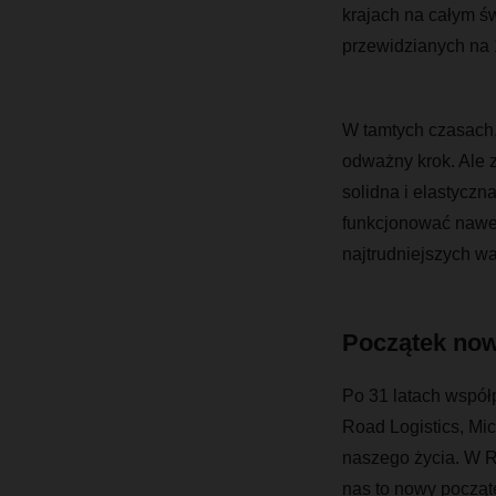
krajach na całym 
przewidzianych na 
W tamtych czasach,
odważny krok. Ale 
solidna i elastyczn
funkcjonować nawet
najtrudniejszych wa
Początek no
Po 31 latach współ
Road Logistics, Mic
naszego życia. W 
nas to nowy począt