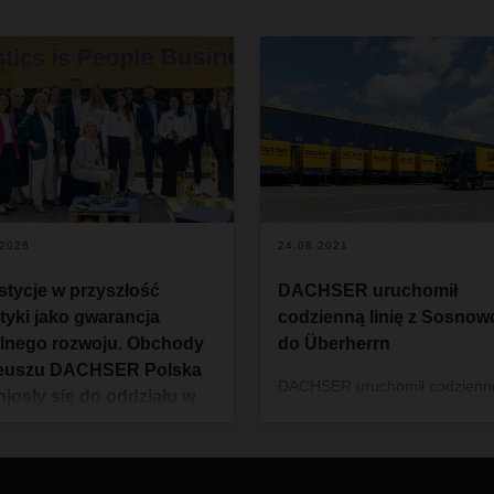
+
.2026
24.08.2021
stycje w przyszłość
DACHSER uruchomił
styki jako gwarancja
codzienną linię z Sosnow
ilnego rozwoju. Obchody
do Überherrn
leuszu DACHSER Polska
DACHSER uruchomił codzienn
niosły się do oddziału w
połączenie z Sosnowca do
nowie.
Überherrn. Nowa bezpośrednia 
drobnicowa obsługuje import i
ne wydarzenie z cyklu śniadań
eksport pomiędzy Polską a
sowych odbyło się 28.05 w