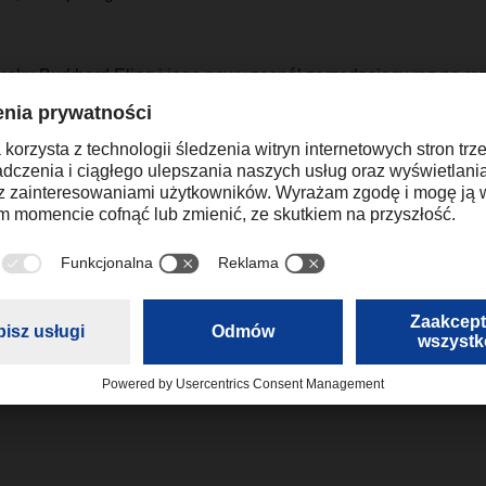
roku Burkhard Eling i jego nowy zespół zarządzający raz po ra
zną nową erę na naszej drodze do bycia najlepiej zintegrowany
iecie. W ten sposób kontynuują godną pochwały tradycję: dodaj
nse logistyczne klientów DACHSER.
a
renata.krukowska@dachser.com