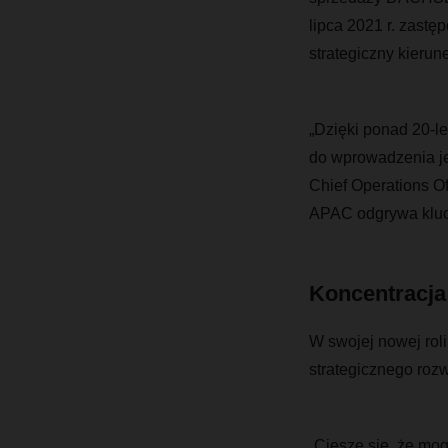
lipca 2021 r. zastę
strategiczny kieru
„Dzięki ponad 20-l
do wprowadzenia je
Chief Operations O
APAC odgrywa klucz
Koncentracja
W swojej nowej rol
strategicznego rozw
„Cieszę się, że mog