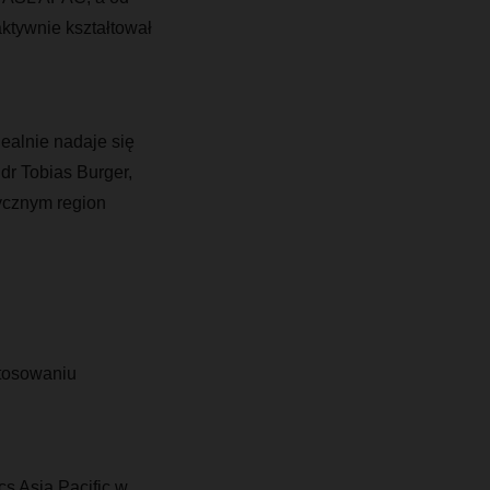
aktywnie kształtował
ealnie nadaje się
dr Tobias Burger,
ycznym region
tosowaniu
cs Asia Pacific w