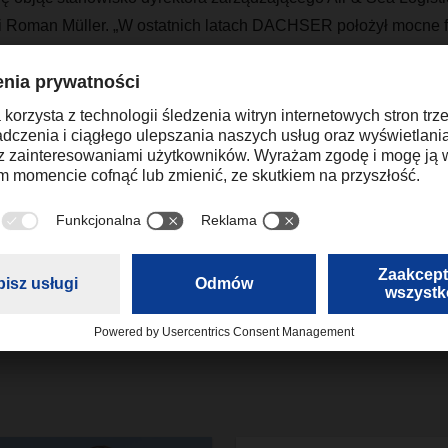
Roman Müller. „W ostatnich latach DACHSER położył mocne 
ionie Azji i Pacyfiku. Chcemy zaoferować naszym klientom wyso
i logistyczne dla transportu międzykontynentalnego i umocni
nera logistycznego w regionie”.
michal.tomczak@dachser.com