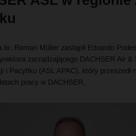
ER ASL w regionie A
iku
a br. Roman Müller zastąpił Edoardo Pode
yrektora zarządzającego DACHSER Air & S
ji i Pacyfiku (ASL APAC), który przeszedł
 latach pracy w DACHSER.