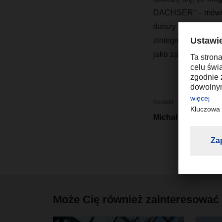
DACHSER” ­– mówi 
dalszy rozwój w reg
zintegrowane usług
jako zaufanego part
Kontakt
Michał Tomczak
Może Cię również zainteresować