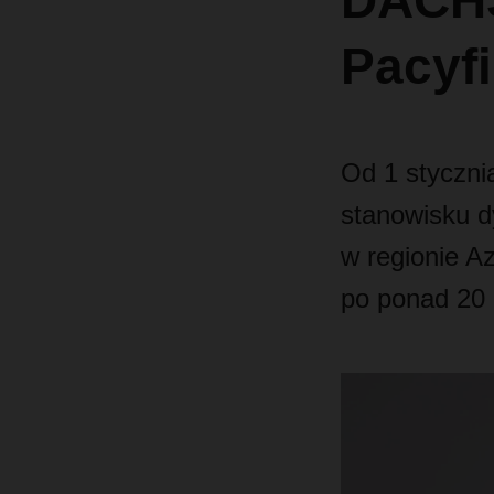
DACHS
Pacyf
Od 1 styczni
stanowisku d
w regionie Az
po ponad 20