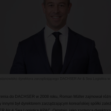
stanowisko dyrektora zarządzającego DACHSER Air & Sea Logistics w re
enia do DACHSER w 2008 roku, Roman Müller zajmował różn
 innymi był dyrektorem zarządzającym koreańskiej spółki zależ
Air & Sea Logistics APAC. Ostatnio, jako zastępca dyrektor