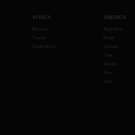
Lotnisko w Madrycie (MAD)
zaczyna działać powoli, ale
boryka się z dużymi opóźnieniami
AFRICA
AMERICA
z powodu odwołanych lotów.
Personel obsługujący pracuje w
Morocco
Argentina
utrudnionych warunkach i dlatego
Tunisia
Brazil
operacje związane z przewozami
South Africa
Canada
lotniczymi działają z dużym
opóźnieniem.
Chile
Operacje celne dają
Mexico
pierwszeństwo przesyłkom
Peru
ekspresowym
Dostęp drogowy do i z Madrytu
USA
podlega znacznym
ograniczeniom.
W tym tygodniu, ze względu na
bardzo niskie temperatury
(miejscami poniżej -10ºC), stan
alarmowy nadal obowiązuje, a we
wszystkich usługach transportowych