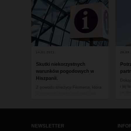
14.01.2021
28.09
Skutki niekorzystnych
Potr
warunków pogodowych w
part
Hiszpanii.
Dokąd
i jej
Z powodu śnieżycy Filomena, która
profe
w ostatnich dniach dotknęła całą
Kated
Hiszpanię, a w szczególności
Łańc
Wspólnotę Madrytu, informujemy o
Uniwe
następujących ograniczeniach:
mamy 
Transport drogowy:
globa
NEWSLETTER
INFO
Ograniczenia w ruchu pojazdów