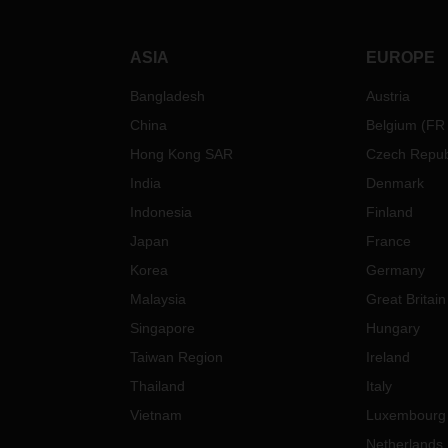
ASIA
EUROPE
Bangladesh
Austria
China
Belgium
(
FR
Hong Kong SAR
Czech Repub
India
Denmark
Indonesia
Finland
Japan
France
Korea
Germany
Malaysia
Great Britain
Singapore
Hungary
Taiwan Region
Ireland
Thailand
Italy
Vietnam
Luxembourg
Netherlands