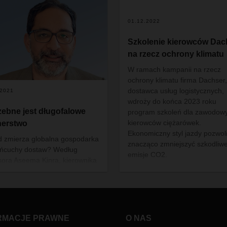
01.12.2022
Szkolenie kierowców Dac
na rzecz ochrony klimatu
W ramach kampanii na rzecz
ochrony klimatu firma Dachser,
dostawca usług logistycznych,
.2021
wdroży do końca 2023 roku
zebne jest długofalowe
program szkoleń dla zawodo
w
kierowców ciężarówek.
nerstwo
Ekonomiczny styl jazdy pozwol
 zmierza globalna gospodarka
znacząco zmniejszyć szkodliw
 łańcuchy dostaw? Według
emisje CO2.
sora Aseema Kinra, kierownika
ry Zarządzania Globalnym
uchem Dostaw na
rsytecie w Bremie wcale nie
do czynienia z końcem
lizacji. Wręcz przeciwnie.
RMACJE PRAWNE
O NAS