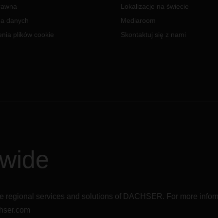
rawna
Lokalizacje na świecie
a danych
Mediaroom
nia plików cookie
Skontaktuj się z nami
dwide
r the regional services and solutions of DACHSER. For more in
hser.com