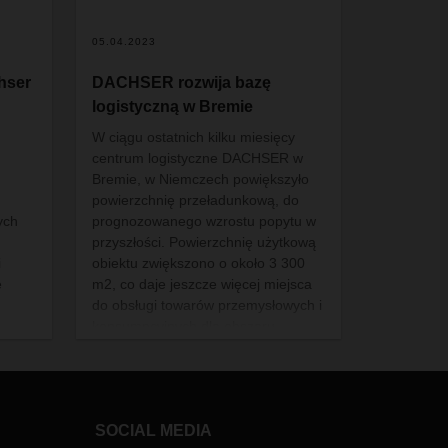
05.04.2023
hser
DACHSER rozwija bazę
logistyczną w Bremie
W ciągu ostatnich kilku miesięcy
centrum logistyczne DACHSER w
Bremie, w Niemczech powiększyło
powierzchnię przeładunkową, do
ych
prognozowanego wzrostu popytu w
przyszłości. Powierzchnię użytkową
i
obiektu zwiększono o około 3 300
e
m2, co daje jeszcze więcej miejsca
do obsługi towarów przemysłowych i
konsumpcyjnych dla obszaru
biznesowego European Logistics.
Dodatkowa powierzchnia przy
Senator-Blase-Str. została oddana
do użytku na początku stycznia
SOCIAL MEDIA
2023 roku.