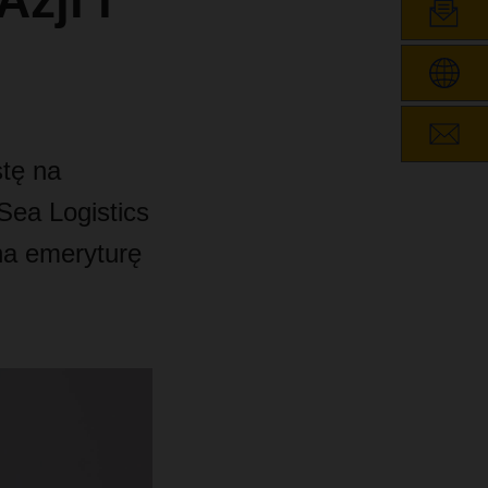
zji i
stę na
ea Logistics
 na emeryturę