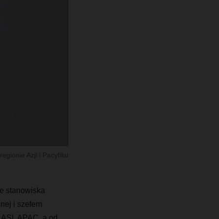
gionie Azji i Pacyfiku
e stanowiska
nej i szefem
a ASL APAC, a od