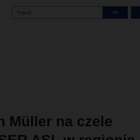
Poland
OK
 Müller na czele