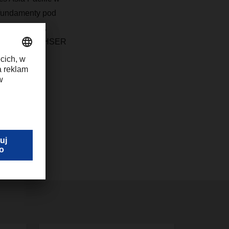
fundamenty pod
kiej jakości,
ć pozycję DACHSER