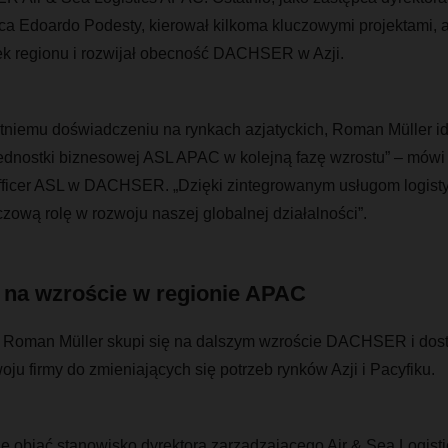
pca Edoardo Podesty, kierował kilkoma kluczowymi projektami, 
nek regionu i rozwijał obecność DACHSER w Azji.
etniemu doświadczeniu na rynkach azjatyckich, Roman Müller id
dnostki biznesowej ASL APAC w kolejną fazę wzrostu” ­– mówi 
fficer ASL w DACHSER. „Dzięki zintegrowanym usługom logist
ową rolę w rozwoju naszej globalnej działalności”.
 na wzroście w regionie APAC
i Roman Müller skupi się na dalszym wzroście DACHSER i dos
oju firmy do zmieniających się potrzeb rynków Azji i Pacyfiku.
ę objąć stanowisko dyrektora zarządzającego Air & Sea Logisti