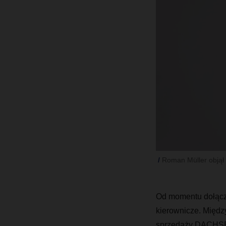
Roman Müller objął 
Od momentu dołącz
kierownicze. Między
sprzedaży DACHSER 