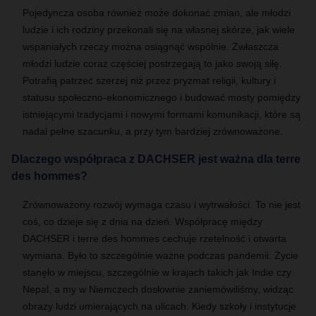
Pojedyncza osoba również może dokonać zmian, ale młodzi
ludzie i ich rodziny przekonali się na własnej skórze, jak wiele
wspaniałych rzeczy można osiągnąć wspólnie. Zwłaszcza
młodzi ludzie coraz częściej postrzegają to jako swoją siłę.
Potrafią patrzeć szerzej niż przez pryzmat religii, kultury i
statusu społeczno-ekonomicznego i budować mosty pomiędzy
istniejącymi tradycjami i nowymi formami komunikacji, które są
nadal pełne szacunku, a przy tym bardziej zrównoważone.
Dlaczego współpraca z DACHSER jest ważna dla terre
des hommes?
Zrównoważony rozwój wymaga czasu i wytrwałości. To nie jest
coś, co dzieje się z dnia na dzień. Współpracę między
DACHSER i terre des hommes cechuje rzetelność i otwarta
wymiana. Było to szczególnie ważne podczas pandemii. Życie
stanęło w miejscu, szczególnie w krajach takich jak Indie czy
Nepal, a my w Niemczech dosłownie zaniemówiliśmy, widząc
obrazy ludzi umierających na ulicach. Kiedy szkoły i instytucje