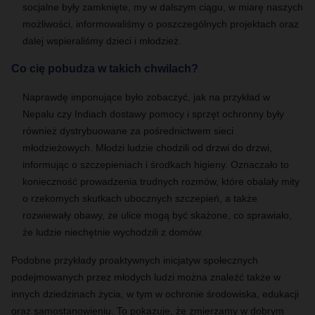
socjalne były zamknięte, my w dalszym ciągu, w miarę naszych
możliwości, informowaliśmy o poszczególnych projektach oraz
dalej wspieraliśmy dzieci i młodzież.
Co cię pobudza w takich chwilach?
Naprawdę imponujące było zobaczyć, jak na przykład w
Nepalu czy Indiach dostawy pomocy i sprzęt ochronny były
również dystrybuowane za pośrednictwem sieci
młodzieżowych. Młodzi ludzie chodzili od drzwi do drzwi,
informując o szczepieniach i środkach higieny. Oznaczało to
konieczność prowadzenia trudnych rozmów, które obalały mity
o rzekomych skutkach ubocznych szczepień, a także
rozwiewały obawy, że ulice mogą być skażone, co sprawiało,
że ludzie niechętnie wychodzili z domów.
Podobne przykłady proaktywnych inicjatyw społecznych
podejmowanych przez młodych ludzi można znaleźć także w
innych dziedzinach życia, w tym w ochronie środowiska, edukacji
oraz samostanowieniu. To pokazuje, że zmierzamy w dobrym