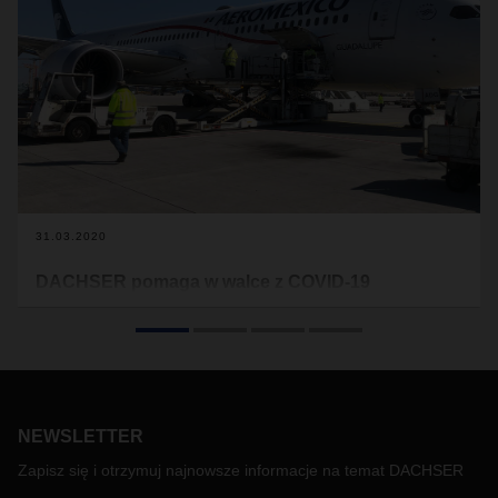
31.03.2020
DACHSER pomaga w walce z COVID-19
DACHSER Air & Sea Logistics przetransportował 3,25
miliona maseczek ochronnych z Meksyku do Niemiec.
Następnie DACHSER Road Logistics dostarczył je do
różnych szpitali.
NEWSLETTER
Zapisz się i otrzymuj najnowsze informacje na temat DACHSER