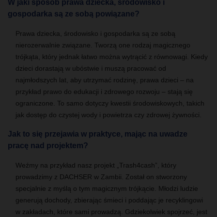
W jaki sposób prawa dziecka, środowisko i
gospodarka są ze sobą powiązane?
Prawa dziecka, środowisko i gospodarka są ze sobą
nierozerwalnie związane. Tworzą one rodzaj magicznego
trójkąta, który jednak łatwo można wytrącić z równowagi. Kiedy
dzieci dorastają w ubóstwie i muszą pracować od
najmłodszych lat, aby utrzymać rodzinę, prawa dzieci – na
przykład prawo do edukacji i zdrowego rozwoju – stają się
ograniczone. To samo dotyczy kwestii środowiskowych, takich
jak dostęp do czystej wody i powietrza czy zdrowej żywności.
Jak to się przejawia w praktyce, mając na uwadze
pracę nad projektem?
Weźmy na przykład nasz projekt „Trash4cash”, który
prowadzimy z DACHSER w Zambii. Został on stworzony
specjalnie z myślą o tym magicznym trójkącie. Młodzi ludzie
generują dochody, zbierając śmieci i poddając je recyklingowi
w zakładach, które sami prowadzą. Gdziekolwiek spojrzeć, jest