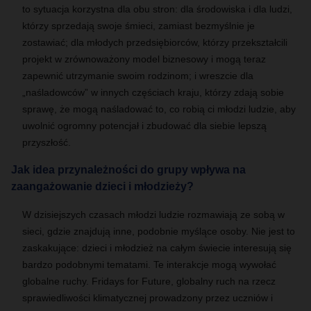
to sytuacja korzystna dla obu stron: dla środowiska i dla ludzi,
którzy sprzedają swoje śmieci, zamiast bezmyślnie je
zostawiać; dla młodych przedsiębiorców, którzy przekształcili
projekt w zrównoważony model biznesowy i mogą teraz
zapewnić utrzymanie swoim rodzinom; i wreszcie dla
„naśladowców” w innych częściach kraju, którzy zdają sobie
sprawę, że mogą naśladować to, co robią ci młodzi ludzie, aby
uwolnić ogromny potencjał i zbudować dla siebie lepszą
przyszłość.
Jak idea przynależności do grupy wpływa na
zaangażowanie dzieci i młodzieży?
W dzisiejszych czasach młodzi ludzie rozmawiają ze sobą w
sieci, gdzie znajdują inne, podobnie myślące osoby. Nie jest to
zaskakujące: dzieci i młodzież na całym świecie interesują się
bardzo podobnymi tematami. Te interakcje mogą wywołać
globalne ruchy. Fridays for Future, globalny ruch na rzecz
sprawiedliwości klimatycznej prowadzony przez uczniów i