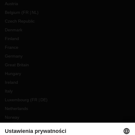
Austria
Belgium
(
FR
NL
)
Czech Republic
Denmark
Finland
France
Germany
Great Britain
Hungary
Ireland
Italy
Luxembourg
(
FR
DE
)
Netherlands
Norway
Poland
Portugal