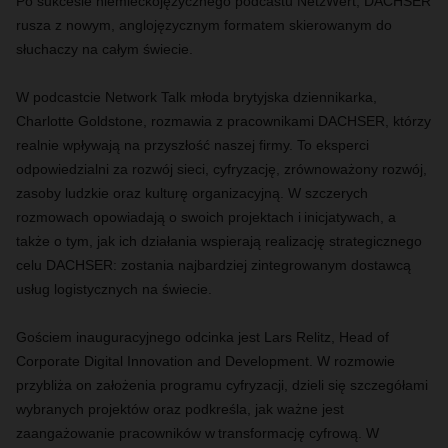
Po sukcesie niemieckojęzycznego podcastu NetzWert, DACHSER
rusza z nowym, anglojęzycznym formatem skierowanym do
słuchaczy na całym świecie.
W podcastcie Network Talk młoda brytyjska dziennikarka,
Charlotte Goldstone, rozmawia z pracownikami DACHSER, którzy
realnie wpływają na przyszłość naszej firmy. To eksperci
odpowiedzialni za rozwój sieci, cyfryzację, zrównoważony rozwój,
zasoby ludzkie oraz kulturę organizacyjną. W szczerych
rozmowach opowiadają o swoich projektach i inicjatywach, a
także o tym, jak ich działania wspierają realizację strategicznego
celu DACHSER: zostania najbardziej zintegrowanym dostawcą
usług logistycznych na świecie.
Gościem inauguracyjnego odcinka jest Lars Relitz, Head of
Corporate Digital Innovation and Development. W rozmowie
przybliża on założenia programu cyfryzacji, dzieli się szczegółami
wybranych projektów oraz podkreśla, jak ważne jest
zaangażowanie pracowników w transformację cyfrową. W