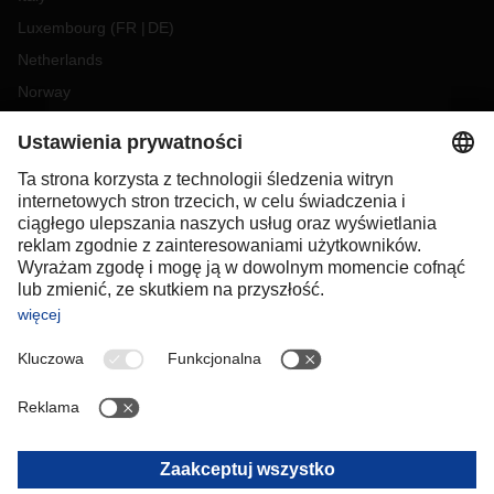
Luxembourg
(
FR
DE
)
Netherlands
Norway
Poland
Portugal
Romania
Slovakia
Spain
Sweden
Switzerland
(
DE
FR
)
Turkey
OCEANIA
Australia
New Zealand