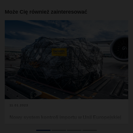
Może Cię również zainteresować
11.01.2023
Nowy system kontroli importu w Unii Europejskiej
Unia Europejska (UE) z dniem 01 marca 2023 r. wdroży
System Kontroli Importu 2 (ICS 2). ICS 2 w pełni zastąpi