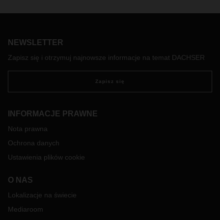
obecny system ICS 1, który funkcjonuje od wielu lat.
NEWSLETTER
Zapisz się i otrzymuj najnowsze informacje na temat DACHSER
Zapisz się
INFORMACJE PRAWNE
Nota prawna
Ochrona danych
Ustawienia plików cookie
O NAS
Lokalizacje na świecie
Mediaroom