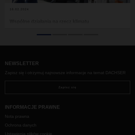
16.02.2024
Wspólne działania na rzecz klimatu
Zrównoważony rozwój i działania na rzecz klimatu są
integralną częścią kultury korporacyjnej DACHSER.
Fundamentalną rolę odgrywają tu energia odnawialna, e-
mobilność, a w szczególności rozwój bezemisyjnych
łańcuchów dostaw dla europejskich miast. Wszystkie te
działania wiążą się z koniecznością integracji procesów
NEWSLETTER
uczenia się i osobistych doświadczeń.
Zapisz się i otrzymuj najnowsze informacje na temat DACHSER
Zapisz się
INFORMACJE PRAWNE
Nota prawna
Ochrona danych
Ustawienia plików cookie