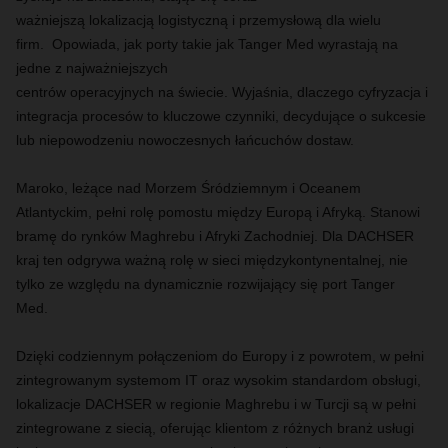
ważniejszą lokalizacją logistyczną i przemysłową dla wielu
firm. Opowiada, jak porty takie jak Tanger Med wyrastają na
jedne z najważniejszych
centrów operacyjnych na świecie. Wyjaśnia, dlaczego cyfryzacja i
integracja procesów to kluczowe czynniki, decydujące o sukcesie
lub niepowodzeniu nowoczesnych łańcuchów dostaw.
Maroko, leżące nad Morzem Śródziemnym i Oceanem
Atlantyckim, pełni rolę pomostu między Europą i Afryką. Stanowi
bramę do rynków Maghrebu i Afryki Zachodniej. Dla DACHSER
kraj ten odgrywa ważną rolę w sieci międzykontynentalnej, nie
tylko ze względu na dynamicznie rozwijający się port Tanger
Med.
Dzięki codziennym połączeniom do Europy i z powrotem, w pełni
zintegrowanym systemom IT oraz wysokim standardom obsługi,
lokalizacje DACHSER w regionie Maghrebu i w Turcji są w pełni
zintegrowane z siecią, oferując klientom z różnych branż usługi