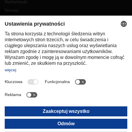
Netherlands
Norway
Poland
Portugal
Romania
Slovakia
Spain
Sweden
Switzerland
(
DE
FR
)
Turkey
OCEANIA
Australia
New Zealand