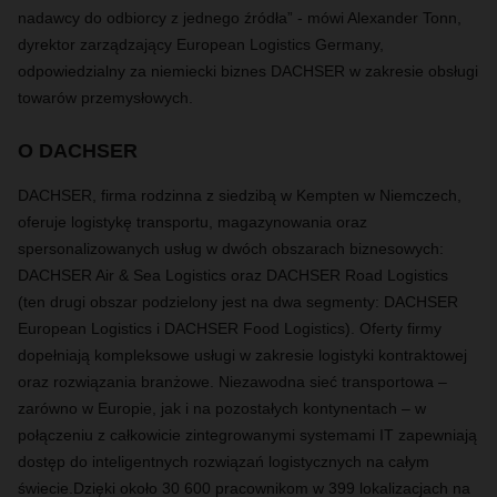
nadawcy do odbiorcy z jednego źródła” - mówi Alexander Tonn,
dyrektor zarządzający European Logistics Germany,
odpowiedzialny za niemiecki biznes DACHSER w zakresie obsługi
towarów przemysłowych.
O DACHSER
DACHSER, firma rodzinna z siedzibą w Kempten w Niemczech,
oferuje logistykę transportu, magazynowania oraz
spersonalizowanych usług w dwóch obszarach biznesowych:
DACHSER Air & Sea Logistics oraz DACHSER Road Logistics
(ten drugi obszar podzielony jest na dwa segmenty: DACHSER
European Logistics i DACHSER Food Logistics). Oferty firmy
dopełniają kompleksowe usługi w zakresie logistyki kontraktowej
oraz rozwiązania branżowe. Niezawodna sieć transportowa –
zarówno w Europie, jak i na pozostałych kontynentach – w
połączeniu z całkowicie zintegrowanymi systemami IT zapewniają
dostęp do inteligentnych rozwiązań logistycznych na całym
świecie.
Dzięki około 30 600 pracownikom w 399 lokalizacjach na