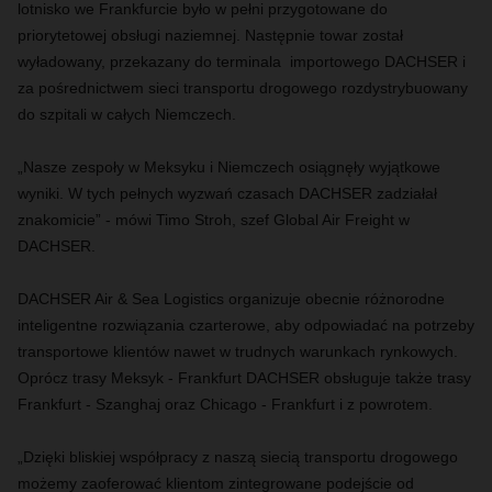
lotnisko we Frankfurcie było w pełni przygotowane do
priorytetowej obsługi naziemnej. Następnie towar został
wyładowany, przekazany do terminala importowego DACHSER i
za pośrednictwem sieci transportu drogowego rozdystrybuowany
do szpitali w całych Niemczech.
„Nasze zespoły w Meksyku i Niemczech osiągnęły wyjątkowe
wyniki. W tych pełnych wyzwań czasach DACHSER zadziałał
znakomicie” - mówi Timo Stroh, szef Global Air Freight w
DACHSER.
DACHSER Air & Sea Logistics organizuje obecnie różnorodne
inteligentne rozwiązania czarterowe, aby odpowiadać na potrzeby
transportowe klientów nawet w trudnych warunkach rynkowych.
Oprócz trasy Meksyk - Frankfurt DACHSER obsługuje także trasy
Frankfurt - Szanghaj oraz Chicago - Frankfurt i z powrotem.
„Dzięki bliskiej współpracy z naszą siecią transportu drogowego
możemy zaoferować klientom zintegrowane podejście od