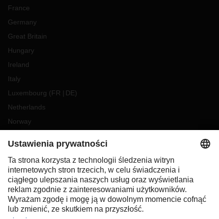
France
Germany
Great Britain
Hungary
Ireland
Italy
Luxembourg
(
FR
DE
)
Netherlands
Norway
Poland
Portugal
Romania
Slovakia
Spain
Sweden