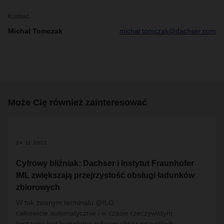
Kontakt
Michał Tomczak
michal.tomczak@dachser.com
Może Cię również zainteresować
24.11.2022
Cyfrowy bliźniak: Dachser i Instytut Fraunhofer
IML zwiększają przejrzystość obsługi ładunków
zbiorowych
W tak zwanym terminalu @ILO
całkowicie automatycznie i w czasie rzeczywistym
tworzony jest kompletny cyfrowy obraz wszystkich