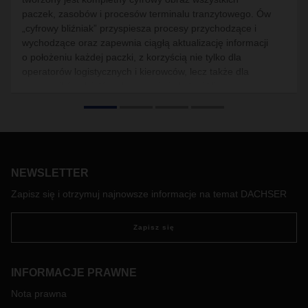
paczek, zasobów i procesów terminalu tranzytowego. Ów
„cyfrowy bliźniak” przyspiesza procesy przychodzące i
wychodzące oraz zapewnia ciągłą aktualizację informacji
o położeniu każdej paczki, z korzyścią nie tylko dla
operatorów logistycznych i kierowców, lecz także dla
pracowników działów planowania i obsługi klienta.
NEWSLETTER
Zapisz się i otrzymuj najnowsze informacje na temat DACHSER
Zapisz się
INFORMACJE PRAWNE
Nota prawna