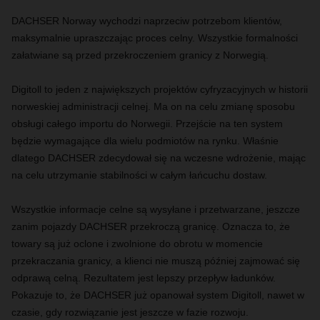
DACHSER Norway wychodzi naprzeciw potrzebom klientów,
maksymalnie upraszczając proces celny. Wszystkie formalności
załatwiane są przed przekroczeniem granicy z Norwegią.
Digitoll to jeden z największych projektów cyfryzacyjnych w historii
norweskiej administracji celnej. Ma on na celu zmianę sposobu
obsługi całego importu do Norwegii. Przejście na ten system
będzie wymagające dla wielu podmiotów na rynku. Właśnie
dlatego DACHSER zdecydował się na wczesne wdrożenie, mając
na celu utrzymanie stabilności w całym łańcuchu dostaw.
Wszystkie informacje celne są wysyłane i przetwarzane, jeszcze
zanim pojazdy DACHSER przekroczą granicę. Oznacza to, że
towary są już oclone i zwolnione do obrotu w momencie
przekraczania granicy, a klienci nie muszą później zajmować się
odprawą celną. Rezultatem jest lepszy przepływ ładunków.
Pokazuje to, że DACHSER już opanował system Digitoll, nawet w
czasie, gdy rozwiązanie jest jeszcze w fazie rozwoju.