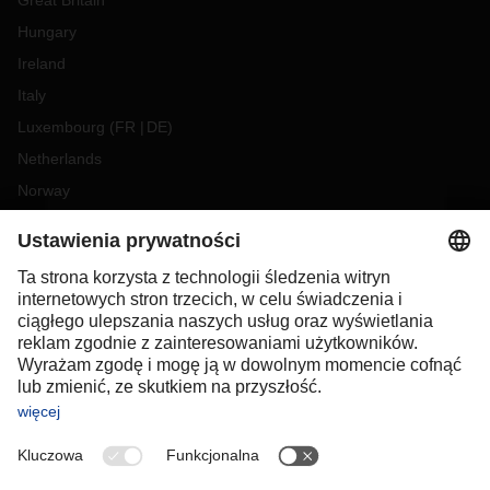
Great Britain
Hungary
Ireland
Italy
Luxembourg
(
FR
DE
)
Netherlands
Norway
Poland
Portugal
Romania
Slovakia
Spain
Sweden
Switzerland
(
DE
FR
)
Turkey