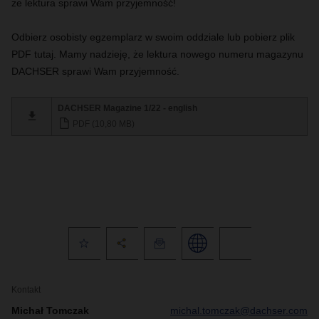
że lektura sprawi Wam przyjemność!
Odbierz osobisty egzemplarz w swoim oddziale lub pobierz plik
PDF tutaj. Mamy nadzieję, że lektura nowego numeru magazynu
DACHSER sprawi Wam przyjemność.
DACHSER Magazine 1/22 - english
PDF (10,80 MB)
Kontakt
Michał Tomczak
michal.tomczak@dachser.com