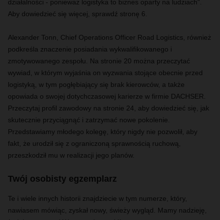
działalności - ponieważ logistyka to biznes oparty na ludziach".
Aby dowiedzieć się więcej, sprawdź stronę 6.
Alexander Tonn, Chief Operations Officer Road Logistics, również
podkreśla znaczenie posiadania wykwalifikowanego i
zmotywowanego zespołu. Na stronie 20 można przeczytać
wywiad, w którym wyjaśnia on wyzwania stojące obecnie przed
logistyką, w tym pogłębiający się brak kierowców, a także
opowiada o swojej dotychczasowej karierze w firmie DACHSER.
Przeczytaj profil zawodowy na stronie 24, aby dowiedzieć się, jak
skutecznie przyciągnąć i zatrzymać nowe pokolenie.
Przedstawiamy młodego kolegę, który nigdy nie pozwolił, aby
fakt, że urodził się z ograniczoną sprawnością ruchową,
przeszkodził mu w realizacji jego planów.
Twój osobisty egzemplarz
Te i wiele innych historii znajdziecie w tym numerze, który,
nawiasem mówiąc, zyskał nowy, świeży wygląd. Mamy nadzieję,