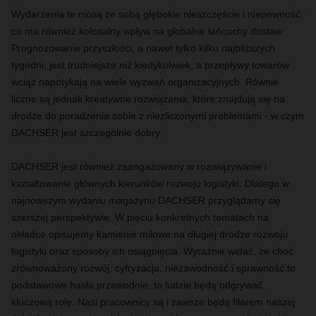
Wydarzenia te niosą ze sobą głębokie nieszczęście i niepewność,
co ma również kolosalny wpływ na globalne łańcuchy dostaw.
Prognozowanie przyszłości, a nawet tylko kilku najbliższych
tygodni, jest trudniejsze niż kiedykolwiek, a przepływy towarów
wciąż napotykają na wiele wyzwań organizacyjnych. Równie
liczne są jednak kreatywne rozwiązania, które znajdują się na
drodze do poradzenia sobie z niezliczonymi problemami - w czym
DACHSER jest szczególnie dobry.
DACHSER jest również zaangażowany w rozwiązywanie i
kształtowanie głównych kierunków rozwoju logistyki. Dlatego w
najnowszym wydaniu magazynu DACHSER przyglądamy się
szerszej perspektywie. W pięciu konkretnych tematach na
okładce opisujemy kamienie milowe na długiej drodze rozwoju
logistyki oraz sposoby ich osiągnięcia. Wyraźnie widać, że choć
zrównoważony rozwój, cyfryzacja, niezawodność i sprawność to
podstawowe hasła przewodnie, to ludzie będą odgrywać
kluczową rolę. Nasi pracownicy są i zawsze będą filarem naszej