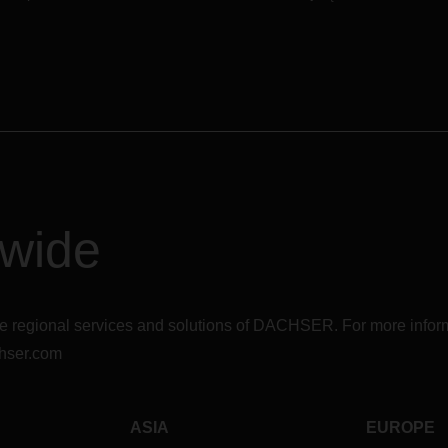
dwide
r the regional services and solutions of DACHSER. For more in
hser.com
ASIA
EUROPE