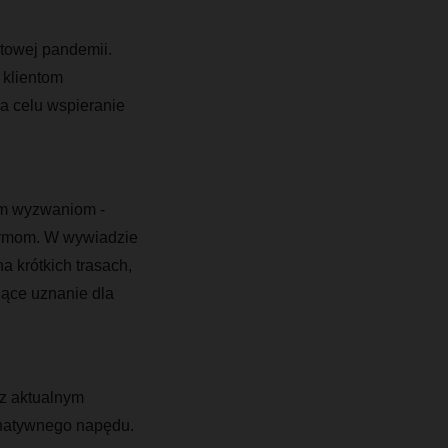
towej pandemii.
klientom
a celu wspieranie
ym wyzwaniom -
firmom. W wywiadzie
a krótkich trasach,
nące uznanie dla
 z aktualnym
rnatywnego napędu.