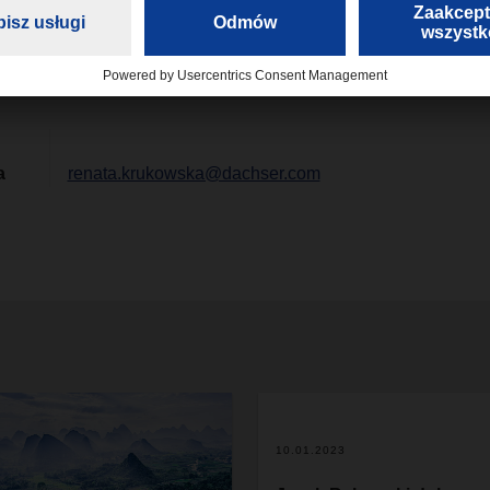
a
renata.krukowska@dachser.com
10.01.2023