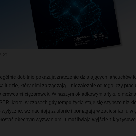
2/20
ególnie dobitnie pokazują znaczenie działających łańcuchów lo
są ludzie, który nimi zarządzają – niezależnie od tego, czy prac
ą kierowcami ciężarówek. W naszym okładkowym artykule można
R, które, w czasach gdy tempo życia staje się szybsze niż ki
o wytyczne, wzmacniają zaufanie i pomagają w zacieśnianiu wię
rostać obecnym wyzwaniom i umożliwiają wyjście z kryzysowej 