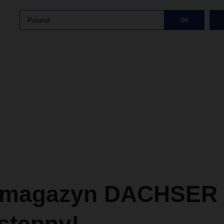
Poland
OK
magazyn DACHSER j