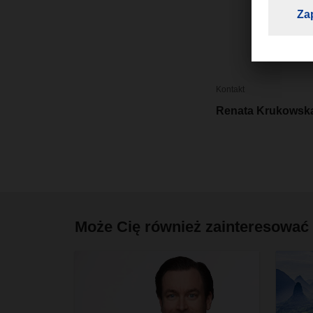
Kontakt
Renata Krukowsk
Może Cię również zainteresować