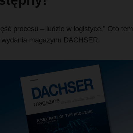
stępny!
ęść procesu – ludzie w logistyce.” Oto te
o wydania magazynu DACHSER.