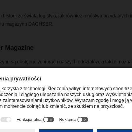
h historii ze świata logistyki, jak również mnóstwo przydatnych 
niu magazynu DACHSER.
r Magazine
nu są dostępne w biurach naszych oddziałów, a także można 
ry!
r Magazin 02/20 Wersja angielska
(7,35 MB)