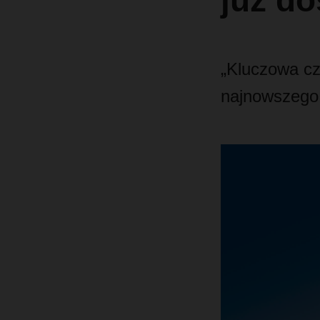
już do
„Kluczowa cz
najnowszeg