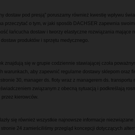
hy dostaw pod presją” poruszamy również kwestię wpływu świa
na przeczytać o tym, w jaki sposób DACHSER zapewnia swoim 
ość łańcucha dostaw i tworzy elastyczne rozwiązania mające n
dostaw produktów i sprzętu medycznego.
k znajdują się w grupie codziennie stawiającej czoła poważn
ch warunkach, aby zapewnić regularne dostawy sklepom oraz 
ronie 30, manager ds. floty wraz z managerem ds. transportu n
oświadczeniem związanym z obecną sytuacją i podkreślają ros
 przez kierowców.
azły się również wszystkie najnowsze informacje niezwiązane
 stronie 24 zamieściliśmy przegląd koncepcji dotyczących alte