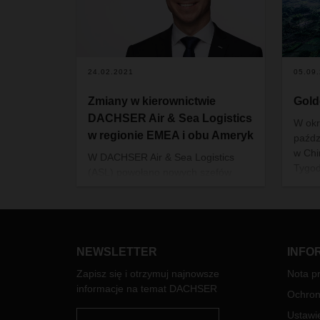
24.02.2021
05.09
Zmiany w kierownictwie
Gold
DACHSER Air & Sea Logistics
W okr
w regionie EMEA i obu Ameryk
paźdz
w Chi
W DACHSER Air & Sea Logistics
Tygod
(ASL) powołano nowych szefów
najwa
regionów Europy, Bliskiego
może
Wschodu i Afryki (EMEA) oraz
łańcu
Ameryki Północnej i Południowej
zmini
(Americas). Dr Tobias Burger stanął
warto
na czele ASL EMEA, a Ralph Riehl
NEWSLETTER
INFO
teraz.
przejął ASL Americas.
Zapisz się i otrzymuj najnowsze
Nota p
informacje na temat DACHSER
Ochron
Ustawie