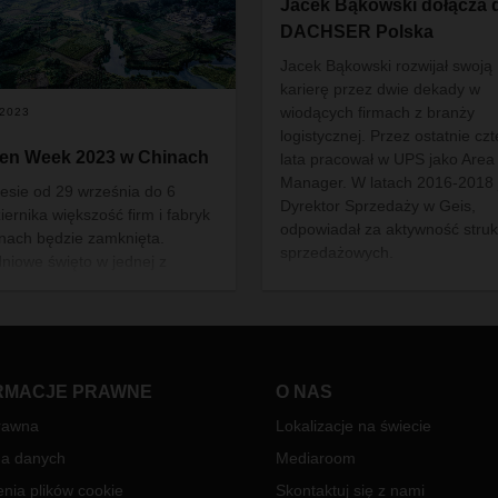
Jacek Bąkowski dołącza 
DACHSER Polska
Jacek Bąkowski rozwijał swoją
karierę przez dwie dekady w
wiodących firmach z branży
.2023
logistycznej. Przez ostatnie czt
en Week 2023 w Chinach
lata pracował w UPS jako Area
Manager. W latach 2016-2018 
esie od 29 września do 6
Dyrektor Sprzedaży w Geis,
iernika większość firm i fabryk
odpowiadał za aktywność struk
nach będzie zamknięta.
sprzedażowych.
niowe święto w jednej z
żniejszych gospodarek świata
 wpłynąć na międzynarodowy
ch dostaw. Dlatego, aby
malizować możliwe zakłócenia,
 rozpocząć przygotowania już
RMACJE PRAWNE
O NAS
rawna
Lokalizacje na świecie
a danych
Mediaroom
nia plików cookie
Skontaktuj się z nami