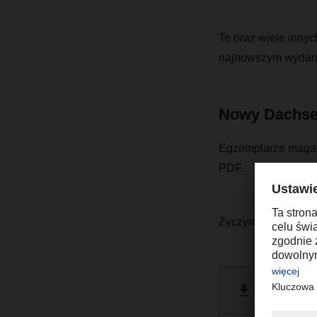
Te oraz wiele innyc
najnowszym wyda
Nowy Dachse
Egzemplarze magazy
PDF.
Życzymy miłej lektu
Dachse
PDF 