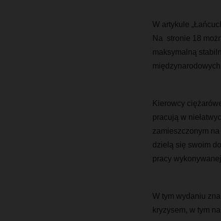
W artykule „Łańcuc
Na stronie 18 moż
maksymalną stabiln
międzynarodowych 
Kierowcy ciężarówe
pracują w niełatwy
zamieszczonym na st
dzielą się swoim d
pracy wykonywanej
W tym wydaniu znal
kryzysem, w tym na