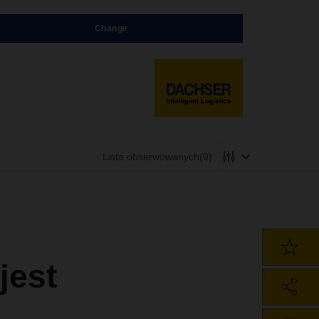
Change
Lista obserwowanych
(0)
est