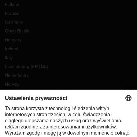
Finland
France
Germany
Great Britain
Hungary
Ireland
Italy
Luxembourg
(
FR
DE
)
Netherlands
Norway
Poland
Portugal
Romania
Slovakia
Spain