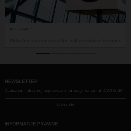
30.03.2020
Aktualne ograniczenia dot. załadunków w Europie
ze względu na Covid-19
Poniżej znajdą Państwo aktualne informacje nt. ograniczeń
dla załadunków w Europie (patrz załącznik). Transport
żywności nie jest nimi objęty. Dokument będzie regularnie
aktualizowany.
NEWSLETTER
Ponadto dzięki bezpłatnej mapie przygotowanej przez
dostawcę oprogramowania, Sixfold, firmy transportowe i
Zapisz się i otrzymuj najnowsze informacje na temat DACHSER
kierowcy ciężarówek mogą znaleźć informacje na temat
aktualnego czasu oczekiwania na europejskich granicach i w
Zapisz się
razie potrzeby odpowiednio zareagować:
https://covid-
19.sixfold.com/
INFORMACJE PRAWNE