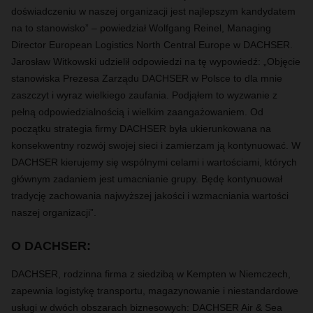
doświadczeniu w naszej organizacji jest najlepszym kandydatem
na to stanowisko” – powiedział Wolfgang Reinel, Managing
Director European Logistics North Central Europe w DACHSER.
Jarosław Witkowski udzielił odpowiedzi na tę wypowiedź: „Objęcie
stanowiska Prezesa Zarządu DACHSER w Polsce to dla mnie
zaszczyt i wyraz wielkiego zaufania. Podjąłem to wyzwanie z
pełną odpowiedzialnością i wielkim zaangażowaniem. Od
początku strategia firmy DACHSER była ukierunkowana na
konsekwentny rozwój swojej sieci i zamierzam ją kontynuować. W
DACHSER kierujemy się wspólnymi celami i wartościami, których
głównym zadaniem jest umacnianie grupy. Będę kontynuował
tradycję zachowania najwyższej jakości i wzmacniania wartości
naszej organizacji”.
O DACHSER:
DACHSER, rodzinna firma z siedzibą w Kempten w Niemczech,
zapewnia logistykę transportu, magazynowanie i niestandardowe
usługi w dwóch obszarach biznesowych: DACHSER Air & Sea