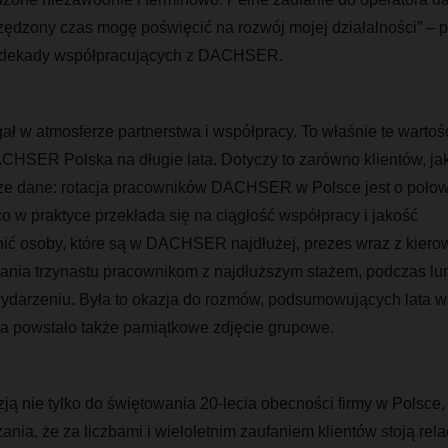
ędzony czas mogę poświęcić na rozwój mojej działalności” – p
d dekady współpracujących z DACHSER.
gał
w atmosferze partnerstwa i współpracy. To właśnie te wartośc
DACHSER Polska na
długie
lata.
Dotyczy to zarówno klientów, ja
akże dane: rotacja pracowników DACHSER
w Polsce
jest o poło
co w praktyce przekłada się na ciągłość
współpracy i jakość
ić
osoby, które są w DACHSER najdłużej, prezes wraz z kiero
ania trzynastu pracownikom z najdłuższym stażem, podczas lu
ydarzeniu. Była to okazja do rozmów, podsumowujących lata ws
a powstało także pamiątkowe zdjęcie grupowe.
ją nie tylko do świętowania 20-lecia obecności firmy w Polsce,
nia, że za liczbami i wieloletnim zaufaniem klientów stoją rela