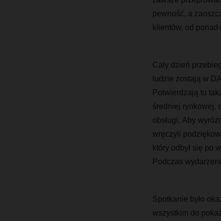
pewność, a zaoszcz
klientów, od pona
Cały dzień przebie
ludzie zostają w 
Potwierdzają to t
średniej rynkowej, 
obsługi.
Aby
wyróżn
wręczyli podziękow
który odbył
się po w
Podczas wydarzeni
Spotkanie było okaz
wszystkim do pokaza