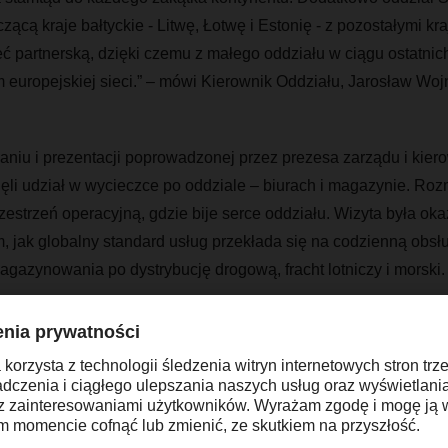
zącą kraje bałtyckie - Litwę, Łotwę i Estonię - z pozostałymi kr
ć partnerską, dzięki czemu z małego oddziału w ciągu ostatnich 
europejskiej sieci.” – mówi Kierownik Oddziału, Jarosław Woj
niu i prezentacji poprowadzonej przez prezesa zarządu i kier
ęli udział w wycieczce po oddziale – biurach i magazynie. Roz
rzestrzeń operacyjną, gdzie bije serce oddziału. Wizyta była ok
m, jak globalny standard usług przekłada się na codzienną obsł
agazynowania po dystrybucję drogową, fracht lotniczy i morski
eż szansę spotkać się na żywo z zespołem obsługi klienta oraz
rymi na co dzień mają kontakt telefoniczny lub mailowy, zobaczy
ces obsługi przesyłki. Nie zabrakło także czasu na networking i
e ważne dopełnienie spotkania.