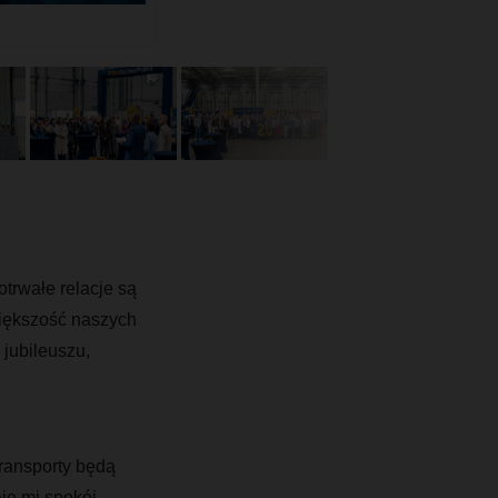
trwałe relacje są
ększość
naszych
 jubileuszu,
ransporty będą
je mi spokój,