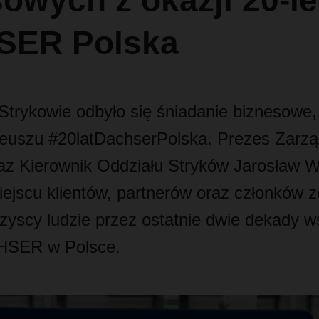
owych z okazji 20-le
SER Polska
 Strykowie odbyło się śniadanie biznesowe,
leuszu #20latDachserPolska. Prezes Zarz
az Kierownik Oddziału Stryków Jarosław W
iejscu klientów, partnerów oraz członków z
zyscy ludzie przez ostatnie dwie dekady ws
CHSER w Polsce.