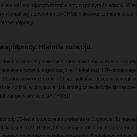
ło się od inspirujących rozmów przy wspólnym śniadaniu. W s
 wymieniali się z zespołem DACHSER doświadczeniami ostatni
lata współpracy.
współpracy. Historia rozwoju.
 jednym z czterech pierwszych oddziałów firmy w Polsce otwart
ała skala rozwoju organizacji: od 4 lokalizacji i 70-osoboweg
i 10 oddziałów oraz około 700 specjalistów. Uczestnicy mogli z
ł się oddział w Strykowie i jak strategiczne decyzje biznesowe 
jał europejskiej sieci DACHSER.
obchody 20-lecia rozpoczynamy właśnie w Strykowie. To najwięk
lskiej sieci DACHSER, który oferuje codzienne bezpośrednie 
a stamtąd do każdego zakątka kontynentu. Dodatkowo oddział S