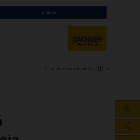
Change
Lista obserwowanych
(0)
ń