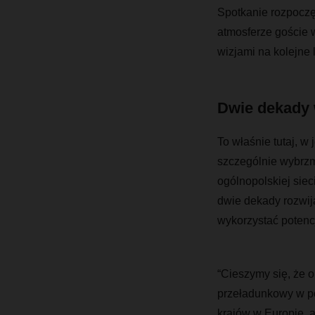
Spotkanie rozpoczę
atmosferze goście
wizjami na kolejne 
Dwie dekady 
To właśnie tutaj, w
szczególnie wybrzmi
ogólnopolskiej siec
dwie dekady rozwija
wykorzystać potenc
“Cieszymy się, że 
przeładunkowy w po
krajów w Europie, 