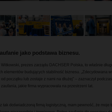
zaufanie jako podstawa biznesu.
 Witkowski, prezes zarządu DACHSER Polska, to właśnie długo
h elementów budujących stabilność biznesu.
„
Zdecydowana wi
i od początku lub zostaje z nami na dłużej” – zaznaczył podczas
zaufania, jakie firma wypracowała na przestrzeni lat.
 z tak doświadczoną firmą logistyczną, mam pewność, że moje t
one niezawodnie i terminowo. Pełne zaufanie do operatora da