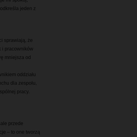
odkreśla jeden z
i sprawiają, że
k i pracowników
wę mniejsza od
wnikiem oddziału
nchu
dla zespołu
,
pólnej pracy.
 ale przede
cje – to one tworzą