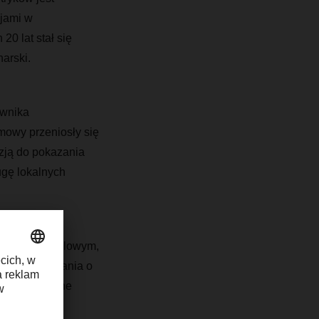
ajami w
20 lat stał się
narski.
ownika
mowy przeniosły się
azją do pokazania
ugę lokalnych
.
 działem handlowym,
ć i zadać pytania o
 mniej formalne