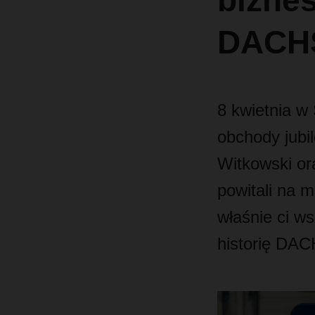
biznes
DACH
8 kwietnia w
obchody jubi
Witkowski or
powitali na m
właśnie ci ws
historię DA