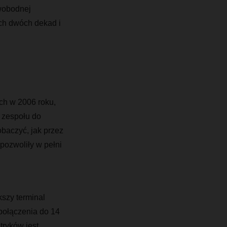
wobodnej
ch dwóch dekad i
ych w 2006 roku,
o zespołu do
obaczyć, jak przez
pozwoliły w pełni
szy terminal
połączenia do 14
tryków jest