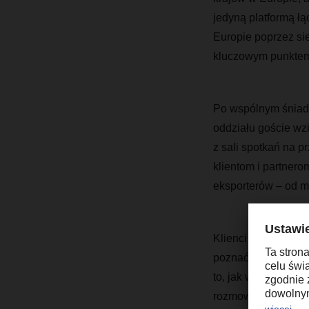
jedyną platformą łąc
Europie poprzez sie
kluczowym punktem 
Po wspólnym śniada
oddziału goście wzi
z sali spotkań na p
klientom i partnero
eksporterów – od m
Klienci mieli równi
poznać ludzi, z któ
to, jak wygląda pro
rozmowy, stanowiąc