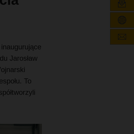
cia
 inaugurujące
ądu Jarosław
ojnarski
espołu. To
półtworzyli