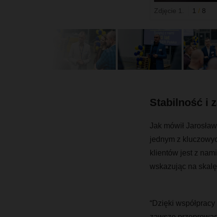
Zdjęcie 1.
1
/
8
Stabilność i 
Jak mówił Jarosław
jednym z kluczowyc
klientów jest z nam
wskazując na skalę 
“Dzięki współpracy
zawsze przeprowadz