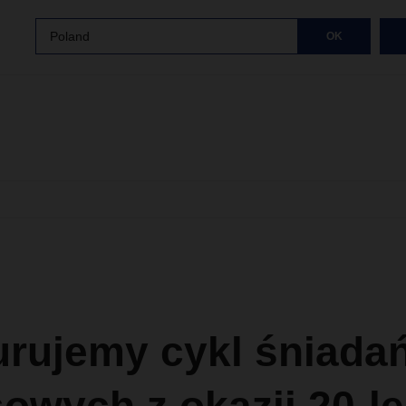
Poland
OK
urujemy cykl śniada