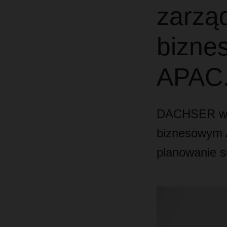
zarzą
bizne
APAC
DACHSER wyz
biznesowym A
planowanie s