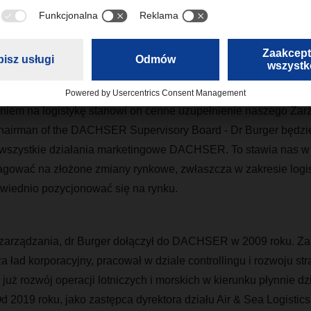
3 roku Podest
à
wycofa się z aktywnego życia zawodowego.
jest doświadczonym strategiem logistycznym i wraz z naszą po
kcji w Zarządzie DACHSER. Ze swoim holistycznym, skoncentr
zeniem na logistykę stanowi on cenne uzupełnienie naszego Zar
hairman of the DACHSER Supervisory Board - Dr Burger będzi
wszystkie działania marketingowe DACHSER. To stawia nas w n
gować na złożone zmiany rynkowe, zwłaszcza w zakresie logisty
owiednio pozycjonować się na rynku.
. zarządzania, dr Burger dołączył do DACHSER w 2009 roku. 
 ład korporacyjny, pracował w dziale controllingu i rozwoju str
już rozwój operacji lotniczych i morskich w kierunku płynnie dz
Od 2019 roku, jako zastępca dyrektora działu Air & Sea Logistics