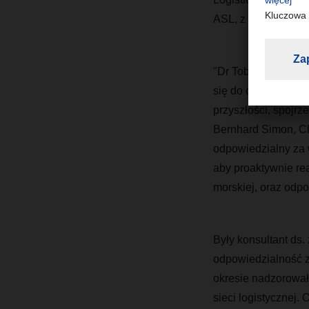
ASL, z końcem 202
"Dr Tobias Burger 
się do objęcia fun
przyszłości, spojr
Bernhard Simon, C
odpowiedzialny za 
aby proaktywnie rea
morskiej, oraz odp
Były konsultant ds
odpowiedzialność za
okresie nadzorował 
sieci logistycznej. 