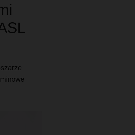
mi
 ASL
szarze
erminowe