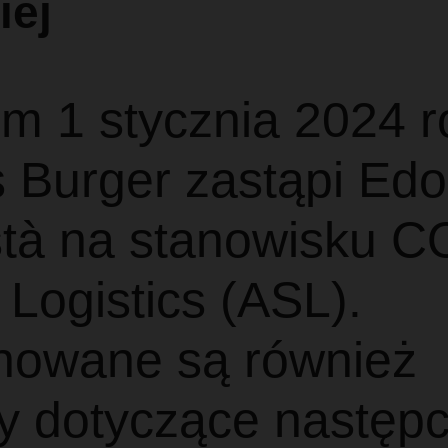
iej
m 1 stycznia 2024 r
s Burger zastąpi Ed
tà na stanowisku C
Logistics (ASL).
nowane są również
y dotyczące następ