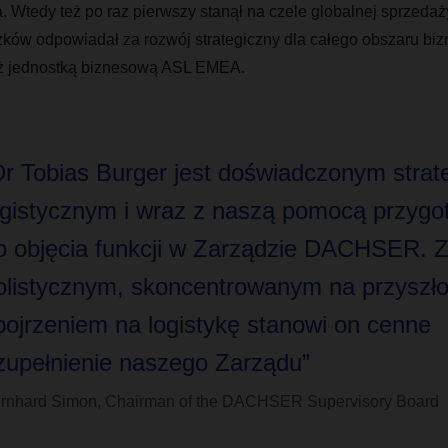
à
. Wtedy też po raz pierwszy stanął na czele globalnej sprzeda
ków odpowiadał za rozwój strategiczny dla całego obszaru b
eż jednostką biznesową ASL EMEA.
Dr Tobias Burger jest doświadczonym strat
ogistycznym i wraz z naszą pomocą przygo
o objęcia funkcji w Zarządzie DACHSER. 
olistycznym, skoncentrowanym na przyszło
pojrzeniem na logistykę stanowi on cenne
zupełnienie naszego Zarządu”
rnhard Simon, Chairman of the DACHSER Supervisory Board