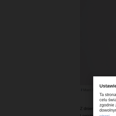
Marc Meier będzie k
Z dniem 1 stycznia 
Logistics i członk