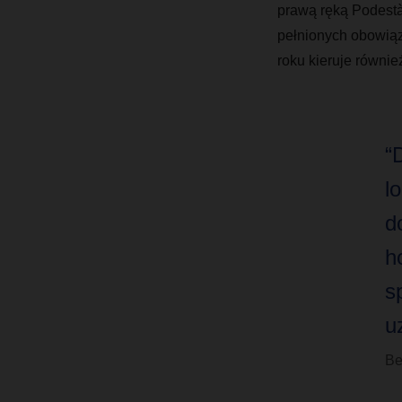
prawą ręką Podest
pełnionych obowiąz
roku kieruje równi
“
l
d
h
s
u
Be