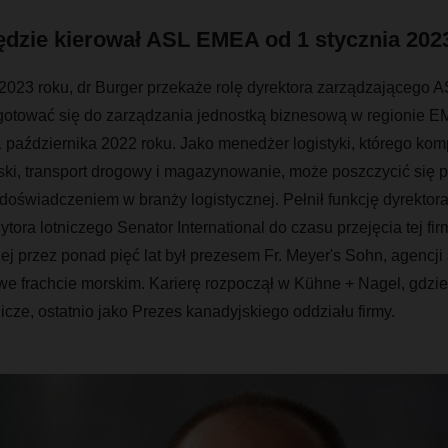
ędzie kierował ASL EMEA od 1 stycznia 2023
 2023 roku, dr Burger przekaże rolę dyrektora zarządzającego
gotować się do zarządzania jednostką biznesową w regionie E
aździernika 2022 roku. Jako menedżer logistyki, którego kom
orski, transport drogowy i magazynowanie, może poszczycić się 
świadczeniem w branży logistycznej. Pełnił funkcję dyrektor
ora lotniczego Senator International do czasu przejęcia tej fi
j przez ponad pięć lat był prezesem Fr. Meyer's Sohn, agencji
 we frachcie morskim. Karierę rozpoczął w Kühne + Nagel, gdzi
cze, ostatnio jako Prezes kanadyjskiego oddziału firmy.