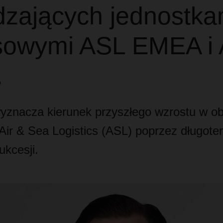
dzających jednostka
sowymi ASL EMEA i
.
nacza kierunek przyszłego wzrostu w ob
ir & Sea Logistics (ASL) poprzez długot
ukcesji.