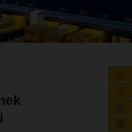
nek
i