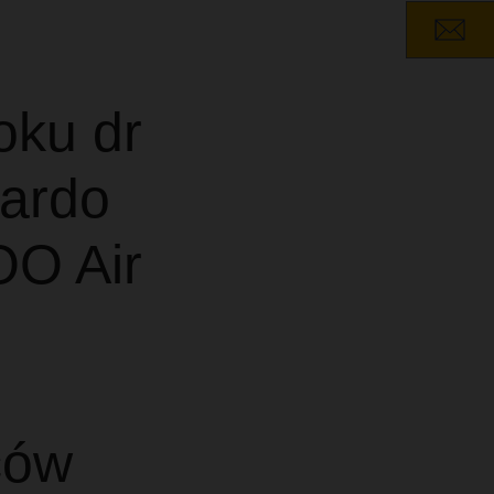
oku dr
oardo
OO Air
ców