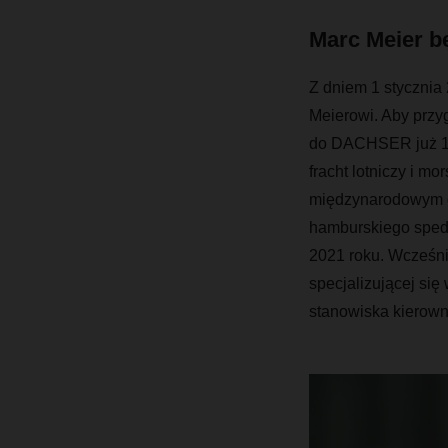
Marc Meier b
Z dniem 1 stycznia
Meierowi. Aby przy
do DACHSER już 1 p
fracht lotniczy i m
międzynarodowym do
hamburskiego spedyt
2021 roku. Wcześnie
specjalizującej się
stanowiska kierowni