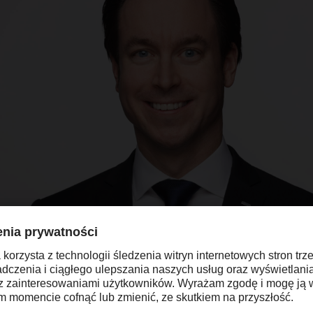
ierował ASL EMEA od 1 stycznia 2023 r.
2024 r. dr Tobias Burger zastąpi Edoardo Podest
à
na stanowisk
a zarządu. Po 20 latach kariery w DACHSER, z czego nieco pona