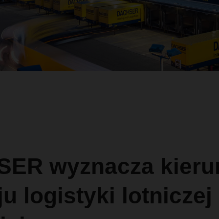
ER wyznacza kieru
u logistyki lotniczej 