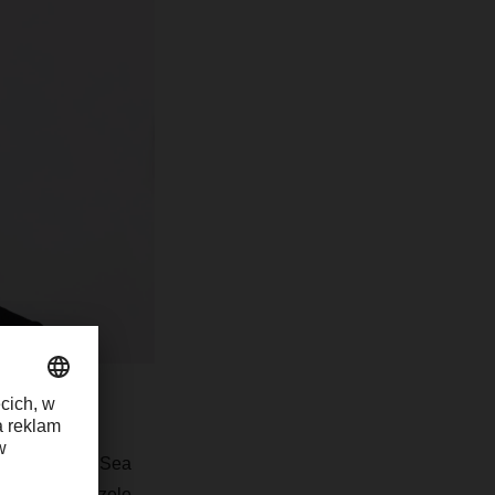
u COO Air & Sea
d cztery na czele