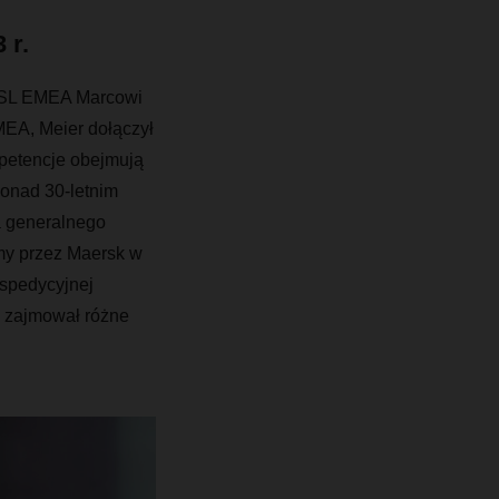
 r.
 ASL EMEA Marcowi
MEA, Meier dołączył
petencje obejmują
ponad 30-letnim
a generalnego
rmy przez Maersk w
 spedycyjnej
e zajmował różne