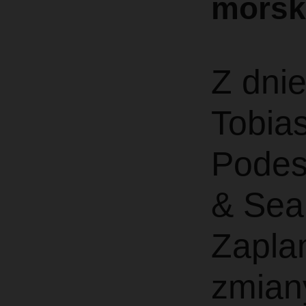
morsk
Z dnie
Tobia
Podes
& Sea 
Zapla
zmian