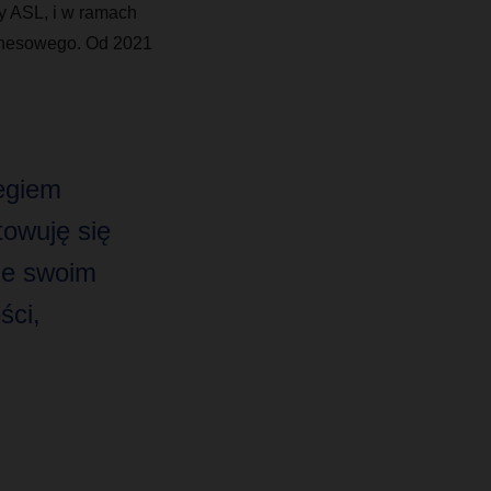
ży ASL, i w ramach
iznesowego. Od 2021
egiem
towuję się
Ze swoim
ści,