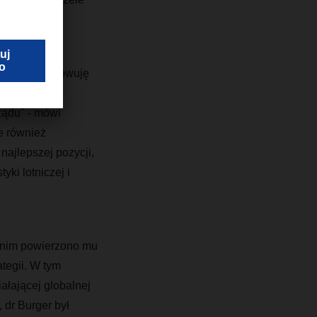
mocą przygotowuję
owanym na
ządu" - mówi
e również
ajlepszej pozycji,
ki lotniczej i
Zanim powierzono mu
ategii. W tym
iałającej globalnej
, dr Burger był