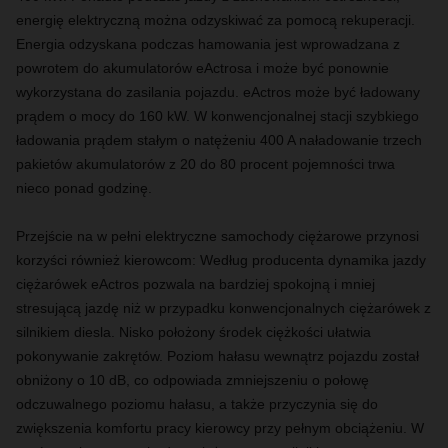
energię elektryczną można odzyskiwać za pomocą rekuperacji.
Energia odzyskana podczas hamowania jest wprowadzana z
powrotem do akumulatorów eActrosa i może być ponownie
wykorzystana do zasilania pojazdu. eActros może być ładowany
prądem o mocy do 160 kW. W konwencjonalnej stacji szybkiego
ładowania prądem stałym o natężeniu 400 A naładowanie trzech
pakietów akumulatorów z 20 do 80 procent pojemności trwa
nieco ponad godzinę.
Przejście na w pełni elektryczne samochody ciężarowe przynosi
korzyści również kierowcom: Według producenta dynamika jazdy
ciężarówek eActros pozwala na bardziej spokojną i mniej
stresującą jazdę niż w przypadku konwencjonalnych ciężarówek z
silnikiem diesla. Nisko położony środek ciężkości ułatwia
pokonywanie zakrętów. Poziom hałasu wewnątrz pojazdu został
obniżony o 10 dB, co odpowiada zmniejszeniu o połowę
odczuwalnego poziomu hałasu, a także przyczynia się do
zwiększenia komfortu pracy kierowcy przy pełnym obciążeniu. W