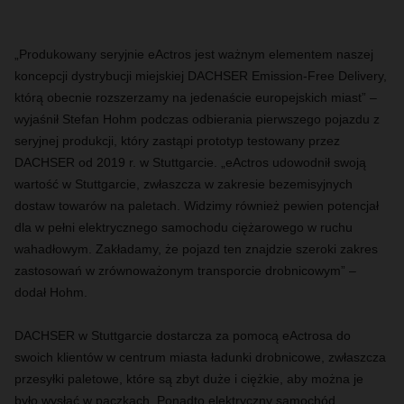
„Produkowany seryjnie eActros jest ważnym elementem naszej
koncepcji dystrybucji miejskiej DACHSER Emission-Free Delivery,
którą obecnie rozszerzamy na jedenaście europejskich miast” –
wyjaśnił Stefan Hohm podczas odbierania pierwszego pojazdu z
seryjnej produkcji, który zastąpi prototyp testowany przez
DACHSER od 2019 r. w Stuttgarcie. „eActros udowodnił swoją
wartość w Stuttgarcie, zwłaszcza w zakresie bezemisyjnych
dostaw towarów na paletach. Widzimy również pewien potencjał
dla w pełni elektrycznego samochodu ciężarowego w ruchu
wahadłowym. Zakładamy, że pojazd ten znajdzie szeroki zakres
zastosowań w zrównoważonym transporcie drobnicowym” –
dodał Hohm.
DACHSER w Stuttgarcie dostarcza za pomocą eActrosa do
swoich klientów w centrum miasta ładunki drobnicowe, zwłaszcza
przesyłki paletowe, które są zbyt duże i ciężkie, aby można je
było wysłać w paczkach. Ponadto elektryczny samochód