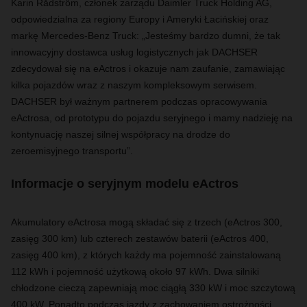
Karin Rådström, członek zarządu Daimler Truck Holding AG,
odpowiedzialna za regiony Europy i Ameryki Łacińskiej oraz
markę Mercedes-Benz Truck: „Jesteśmy bardzo dumni, że tak
innowacyjny dostawca usług logistycznych jak DACHSER
zdecydował się na eActros i okazuje nam zaufanie, zamawiając
kilka pojazdów wraz z naszym kompleksowym serwisem.
DACHSER był ważnym partnerem podczas opracowywania
eActrosa, od prototypu do pojazdu seryjnego i mamy nadzieję na
kontynuację naszej silnej współpracy na drodze do
zeroemisyjnego transportu”.
Informacje o seryjnym modelu eActros
Akumulatory eActrosa mogą składać się z trzech (eActros 300,
zasięg 300 km) lub czterech zestawów baterii (eActros 400,
zasięg 400 km), z których każdy ma pojemność zainstalowaną
112 kWh i pojemność użytkową około 97 kWh. Dwa silniki
chłodzone cieczą zapewniają moc ciągłą 330 kW i moc szczytową
400 kW. Ponadto podczas jazdy z zachowaniem ostrożności,