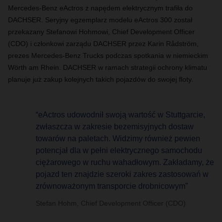
Mercedes-Benz eActros z napędem elektrycznym trafiła do
DACHSER. Seryjny egzemplarz modelu eActros 300 został
przekazany Stefanowi Hohmowi, Chief Development Officer
(CDO) i członkowi zarządu DACHSER przez Karin Rådström,
prezes Mercedes-Benz Trucks podczas spotkania w niemieckim
Wörth am Rhein. DACHSER w ramach strategii ochrony klimatu
planuje już zakup kolejnych takich pojazdów do swojej floty.
“eActros udowodnił swoją wartość w Stuttgarcie,
zwłaszcza w zakresie bezemisyjnych dostaw
towarów na paletach. Widzimy również pewien
potencjał dla w pełni elektrycznego samochodu
ciężarowego w ruchu wahadłowym. Zakładamy, że
pojazd ten znajdzie szeroki zakres zastosowań w
zrównoważonym transporcie drobnicowym”
Stefan Hohm, Chief Development Officer (CDO)