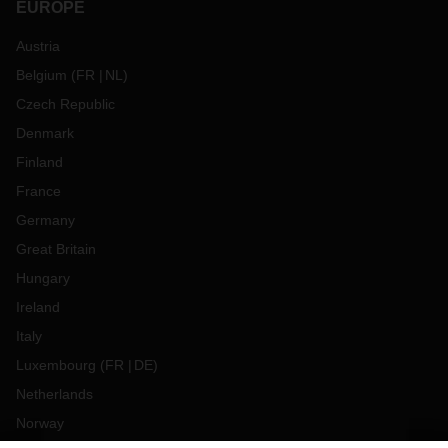
EUROPE
Austria
Belgium
(
FR
NL
)
Czech Republic
Denmark
Finland
France
Germany
Great Britain
Hungary
Ireland
Italy
Luxembourg
(
FR
DE
)
Netherlands
Norway