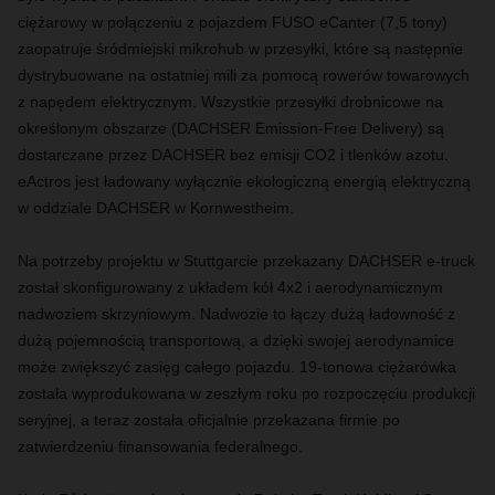
ciężarowy w połączeniu z pojazdem FUSO eCanter (7,5 tony)
zaopatruje śródmiejski mikrohub w przesyłki, które są następnie
dystrybuowane na ostatniej mili za pomocą rowerów towarowych
z napędem elektrycznym. Wszystkie przesyłki drobnicowe na
określonym obszarze (DACHSER Emission-Free Delivery) są
dostarczane przez DACHSER bez emisji CO2 i tlenków azotu.
eActros jest ładowany wyłącznie ekologiczną energią elektryczną
w oddziale DACHSER w Kornwestheim.
Na potrzeby projektu w Stuttgarcie przekazany DACHSER e-truck
został skonfigurowany z układem kół 4x2 i aerodynamicznym
nadwoziem skrzyniowym. Nadwozie to łączy dużą ładowność z
dużą pojemnością transportową, a dzięki swojej aerodynamice
może zwiększyć zasięg całego pojazdu. 19-tonowa ciężarówka
została wyprodukowana w zeszłym roku po rozpoczęciu produkcji
seryjnej, a teraz została oficjalnie przekazana firmie po
zatwierdzeniu finansowania federalnego.