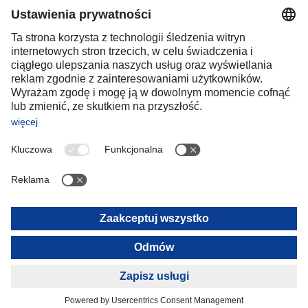
Poland
Portugal
Romania
Slovakia
Spain
Sweden
Switzerland
(
DE
FR
)
Turkey
OCEANIA
Australia
New Zealand