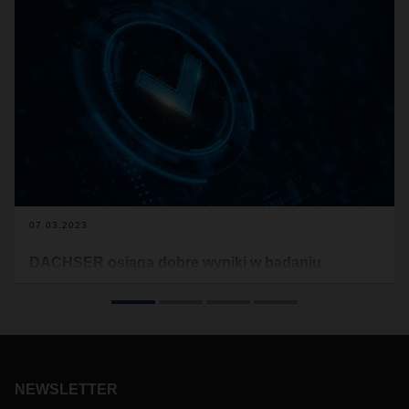
07.03.2023
DACHSER osiąga dobre wyniki w badaniu
satysfakcji klientów
Firma DACHSER, we współpracy z niezależnym instytutem
badań rynkowych, od ponad dziesięciu lat prowadzi badanie
satysfakcji klientów. Najnowsze badanie, przeprowadzone
latem 2022 roku, potwierdza dobre wyniki z poprzednich lat.
NEWSLETTER
Emocjonalna lojalność wobec rodzinnej firmy jest
szczególnie wysoka.