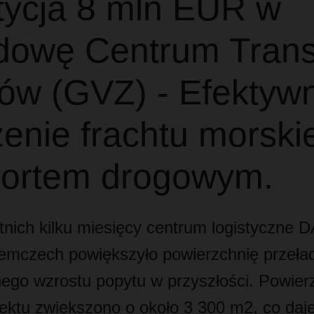
tycja 8 mln EUR w
dowę Centrum Trans
ów (GVZ) - Efektyw
enie frachtu morski
portem drogowym.
tnich kilku miesięcy centrum logistyczn
emczech powiększyło powierzchnię przeła
go wzrostu popytu w przyszłości. Powier
ektu zwiększono o około 3 300 m2, co daje