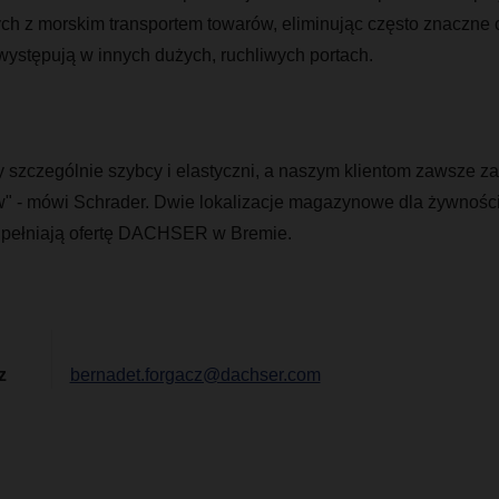
h z morskim transportem towarów, eliminując często znaczne c
 występują w innych dużych, ruchliwych portach.
 szczególnie szybcy i elastyczni, a naszym klientom zawsze 
w" - mówi Schrader. Dwie lokalizacje magazynowe dla żywnośc
pełniają ofertę DACHSER w Bremie.
z
bernadet.forgacz@dachser.com