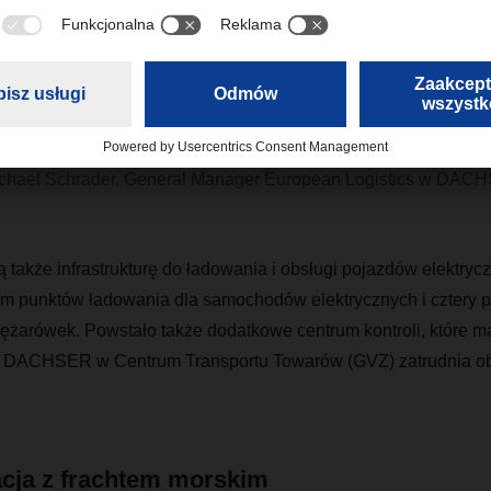
Dzięki nowemu obiektowi jesteśmy gotowi n
rzyniesie przyszłość”
chael Schrader, General Manager European Logistics w DAC
 także infrastrukturę do ładowania i obsługi pojazdów elektryc
m punktów ładowania dla samochodów elektrycznych i cztery 
iężarówek. Powstało także dodatkowe centrum kontroli, które m
ł DACHSER w Centrum Transportu Towarów (GVZ) zatrudnia ob
acja z frachtem morskim