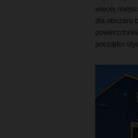
więcej miejs
dla obszaru 
powierzchnia
początku sty