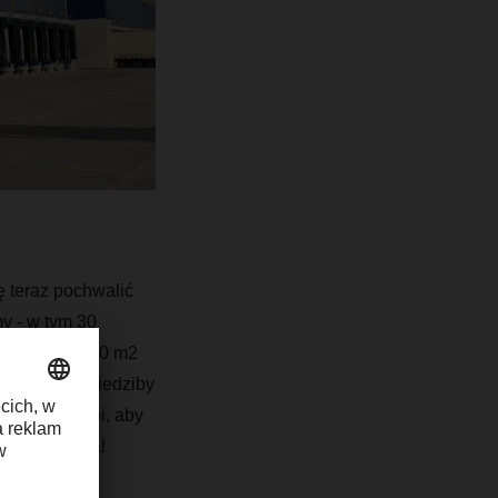
 teraz pochwalić
y - w tym 30
obecnie 74 000 m2
ę do nowej siedziby
j przestrzeni, aby
ader, General