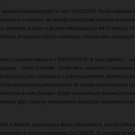
 węzłem komunikacyjnym w sieci DACHSER. Firma zatrudnia ł
alizacjach w mieście, do obsługi logistycznej towarów przemys
 żywności, a także w biurach obsługujących fracht lotniczy i mo
 Bremie, to łączenie frachtu morskiego z transportem drogowy
jemy z naszymi kolegami z DACHSER Air & Sea Logistics – re
zębiają" - mówi Schrader. "Dzięki temu nasi klienci czerpią kor
gistycznych przy współpracy z jednym partnerem. Wartością dod
i jest wprowadzany bezpośrednio do naszej sieci transportu lą
dbiorców w całej Europie. Dzięki temu łańcuch dostaw jest bar
ektywny, gdyż możemy samodzielnie zarządzać wszystkimi pro
R w Bremie, dysponująca dobrą infrastrukturą, jest klasyfiko
 towarowa w sieci transportowej DACHSER. To pozwala na prz