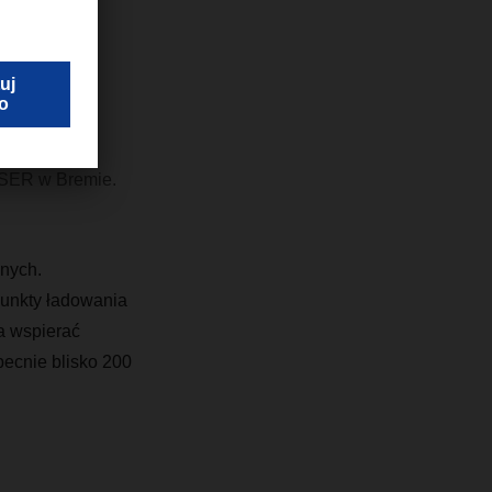
a to, co
HSER w Bremie.
znych.
punkty ładowania
a wspierać
ecnie blisko 200