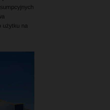
onsumpcyjnych
wa
o użytku na