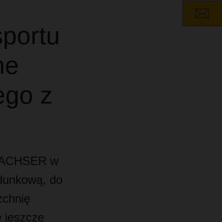
portu
ne
ego z
e DACHSER w
dunkową, do
zchnię
 jeszcze