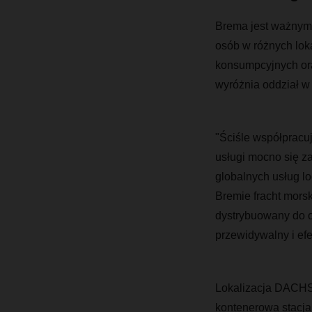
Brema jest ważnym
osób w różnych lok
konsumpcyjnych oraz
wyróżnia oddział w
"Ściśle współpracu
usługi mocno się za
globalnych usług lo
Bremie fracht morsk
dystrybuowany do o
przewidywalny i ef
Lokalizacja DACHSE
kontenerowa stacja