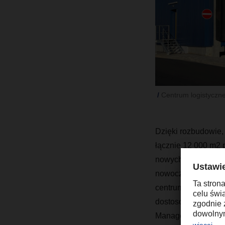
Centrum logistycz
Dzięki rozbudowie,
łącznie 12 000 m2 
nowych - do załadu
nowoczesnej powier
centrum transportu 
dostosować się do 
Manager European