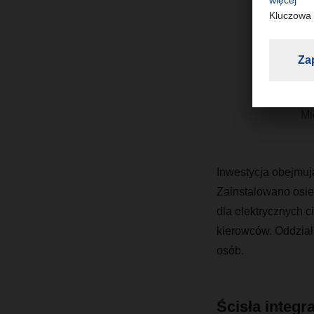
“
p
Mi
Inwestycja obejmują
Zainstalowano osie
dla elektrycznych c
kierowców. Oddzia
osób.
Ścisła integr