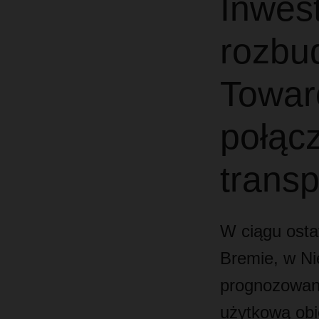
Inwes
rozbu
Towar
połącz
trans
W ciągu osta
Bremie, w Ni
prognozowane
użytkową obi