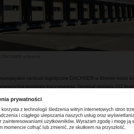
ne DACHSER w Bremie
 europejskie centrum logistyczne DACHSER w Bremie może się
powierzchni terminalu tranzytowego. Terminal posiada 132 bram
nku i rozładunku ciężarówek. Centrum logistyczne dysponuje 
zchni dystrybucyjnej. "Około sześć lat temu wprowadziliśmy si
towarowego. Teraz jednak przyszedł czas na stworzenie większe
rosnącego wolumenu przesyłek w Bremie" - mówi Michael Schr
 Logistics w DACHSER w Bremie.