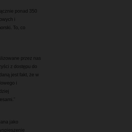
ącznie ponad 350
łowych i
rski. To, co
m.
alizowane przez nas
zyści z dostępu do
aną jest fakt, że w
dowego i
dziej
cesami."
wana jako
yspieszenie