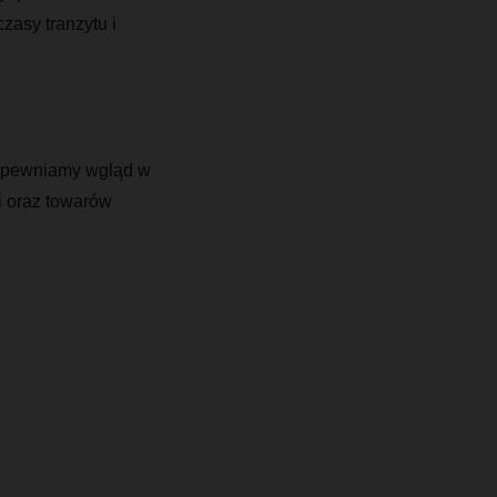
zasy tranzytu i
zapewniamy wgląd w
i oraz towarów