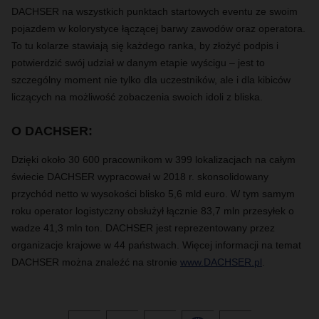
DACHSER na wszystkich punktach startowych eventu ze swoim
pojazdem w kolorystyce łączącej barwy zawodów oraz operatora.
To tu kolarze stawiają się każdego ranka, by złożyć podpis i
potwierdzić swój udział w danym etapie wyścigu – jest to
szczególny moment nie tylko dla uczestników, ale i dla kibiców
liczących na możliwość zobaczenia swoich idoli z bliska.
O DACHSER:
Dzięki około 30 600 pracownikom w 399 lokalizacjach na całym
świecie DACHSER wypracował w 2018 r. skonsolidowany
przychód netto w wysokości blisko 5,6 mld euro. W tym samym
roku operator logistyczny obsłużył łącznie 83,7 mln przesyłek o
wadze 41,3 mln ton. DACHSER jest reprezentowany przez
organizacje krajowe w 44 państwach. Więcej informacji na temat
DACHSER można znaleźć na stronie
www.DACHSER.pl
.