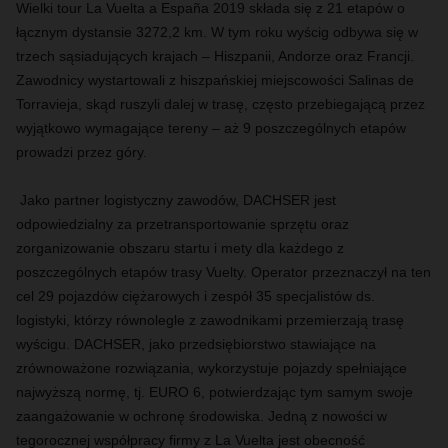
Wielki tour La Vuelta
a España 2019
składa się z 21 etapów o
łącznym dystansie 3272,2 km. W tym roku wyścig odbywa się w
trzech sąsiadujących krajach – Hiszpanii, Andorze oraz Francji.
Zawodnicy wystartowali z hiszpańskiej miejscowości Salinas de
Torravieja, skąd ruszyli dalej w trasę, często przebiegającą przez
wyjątkowo wymagające tereny – aż 9 poszczególnych etapów
prowadzi przez góry.
Jako partner logistyczny zawodów, DACHSER jest
odpowiedzialny za przetransportowanie sprzętu oraz
zorganizowanie obszaru startu i mety dla każdego z
poszczególnych etapów trasy Vuelty. Operator przeznaczył na ten
cel 29 pojazdów ciężarowych i zespół 35 specjalistów ds.
logistyki, którzy równolegle z zawodnikami przemierzają trasę
wyścigu. DACHSER, jako przedsiębiorstwo stawiające na
zrównoważone rozwiązania, wykorzystuje pojazdy spełniające
najwyższą normę, tj. EURO 6, potwierdzając tym samym swoje
zaangażowanie w ochronę środowiska. Jedną z nowości w
tegorocznej współpracy firmy z La Vuelta jest obecność