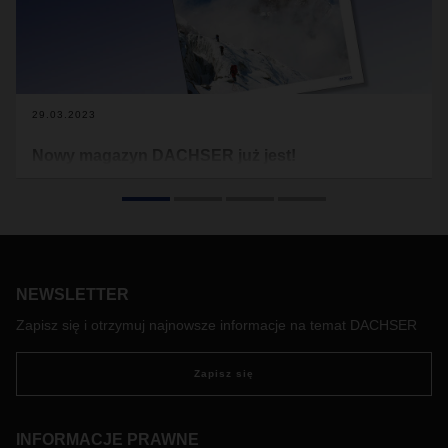
29.03.2023
Nowy magazyn DACHSER już jest!
Szczytowa forma, znajomość technik wspinaczkowych,
zdolności poznawcze, doświadczenie, świadomość ryzyka,
umiejętność współpracy i szacunek do natury – te cechy
kojarzone są z najlepszym alpinistą. Ale są to również cechy
firm i kadry zarządzającej, które chcą przemierzać zdradliwy
teren i odnosić sukcesy w niepewnych czasach.
NEWSLETTER
Zapisz się i otrzymuj najnowsze informacje na temat DACHSER
Zapisz się
INFORMACJE PRAWNE