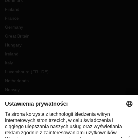
Denmark
Finland
France
Germany
Great Britain
Hungary
Ireland
Italy
Luxembourg
(
FR
DE
)
Netherlands
Norway
Poland
Portugal
Romania
Slovakia
Spain