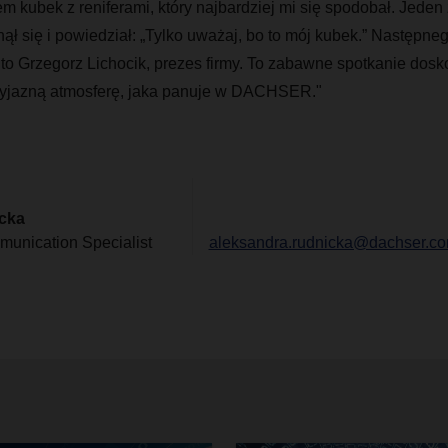
 kubek z reniferami, który najbardziej mi się spodobał. Jeden
 się i powiedział: „Tylko uważaj, bo to mój kubek.” Następneg
to Grzegorz Lichocik, prezes firmy. To zabawne spotkanie dosk
zyjazną atmosferę, jaka panuje w DACHSER."
cka
unication Specialist
aleksandra.rudnicka@dachser.c