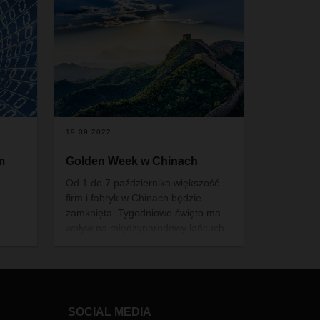
19.09.2022
m
Golden Week w Chinach
Od 1 do 7 października większość
firm i fabryk w Chinach będzie
zamknięta. Tygodniowe święto ma
wpływ na międzynarodowy łańcuch
R
dostaw. Odpowiednio wcześnie
zaplanowane działania
zminimalizują możliwe zakłócenia,
ku
które mogą się pojawić.
SOCIAL MEDIA
ną