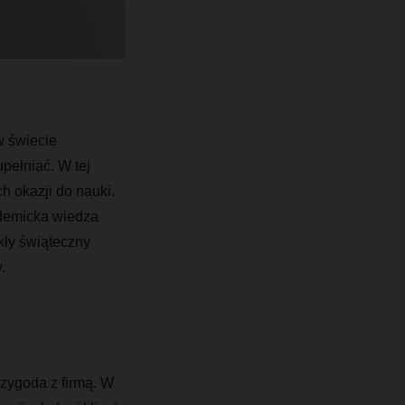
 świecie
pełniać. W tej
h okazji do nauki.
ademicka wiedza
ykły świąteczny
.
rzygoda z firmą. W