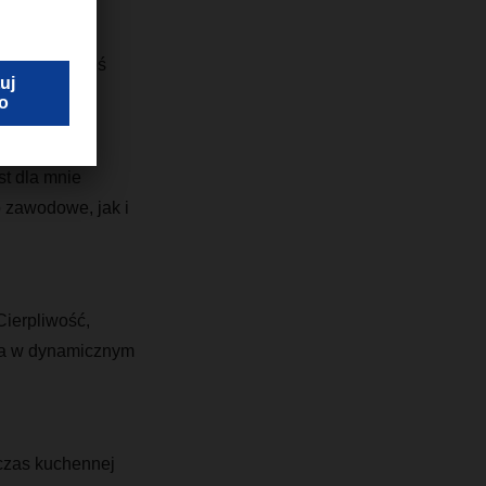
cie zawsze coś
st dla mnie
 zawodowe, jak i
Cierpliwość,
nia w dynamicznym
dczas kuchennej