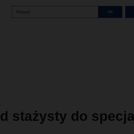
Poland
OK
d stażysty do specja