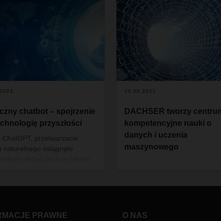
.2023
10.08.2021
czny chatbot – spojrzenie
DACHSER tworzy centru
echnologię przyszłości
kompetencyjne nauki o
danych i uczenia
i ChatGPT, przetwarzanie
maszynowego
a naturalnego osiągnęło
otykany dotąd poziom jakości
W powołanym przez DACHSE
rając zupełnie nowe możliwości
nowym wewnętrznym Centrum
unikacji człowieka z maszyną.
Kompetencji Data Science
& Machine Learning od począt
czerwca operator logistyczny
RMACJE PRAWNE
O NAS
gromadzi wiedzę specjalistycz