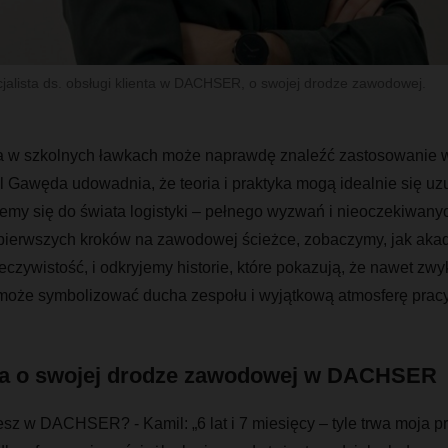
alista ds. obsługi klienta w DACHSER, o swojej drodze zawodowej.
a w szkolnych ławkach może naprawdę znaleźć zastosowanie w
awęda udowadnia, że teoria i praktyka mogą idealnie się uzu
emy się do świata logistyki – pełnego wyzwań i nieoczekiwanyc
 pierwszych kroków na zawodowej ścieżce, zobaczymy, jak ak
zeczywistość, i odkryjemy historie, które pokazują, że nawet zw
 może symbolizować ducha zespołu i wyjątkową atmosferę pracy
a o swojej drodze zawodowej w DACHSER
esz w DACHSER? - Kamil: „6 lat i 7 miesięcy – tyle trwa moja p