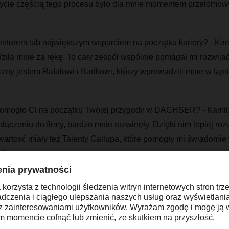
ycie częścią tego procesu było dla mnie momentem przełomow
entorem lub największym wsparciem na początku kariery? - Kami
ziła mnie za rękę. To cały zespół wspólnie pomagał mi rozwijać
ny jestem Rafałowi i Bartkowi, którzy wprowadzili mnie w tajnik
pomogło Ci na początku Twojej przygody w DACHSER? - Kamil: „
łączeniu do firmy, bardzo mnie rozwinęły. Dzięki nim lepiej ro
artość miały też Talenty Gallupa, które pomogły mi świadomi
."
 osiągnięć zawodowych jesteś najbardziej dumny? - Kamil: „Naj
najomości procesów firmy, opanowania skomplikowanego syste
sowania wiedzy teoretycznej w praktyce."