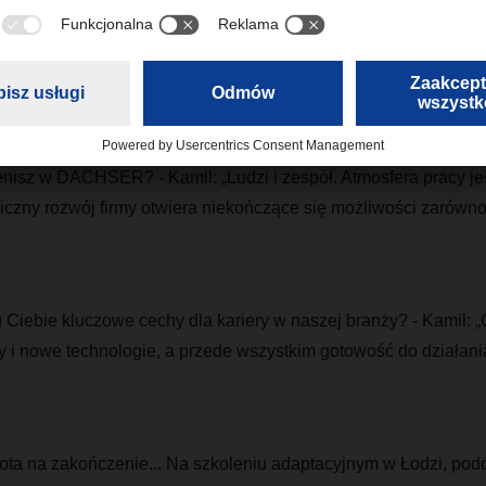
 sobie z początku kariery? - Kamil: „Bądź cierpliwy. W transpor
yśli, a zimna krew to klucz do sukcesu."
enisz w DACHSER? - Kamil: „Ludzi i zespół. Atmosfera pracy je
czny rozwój firmy otwiera niekończące się możliwości zarówno
 Ciebie kluczowe cechy dla kariery w naszej branży? - Kamil: „
y i nowe technologie, a przede wszystkim gotowość do działa
ota na zakończenie... Na szkoleniu adaptacyjnym w Łodzi, po