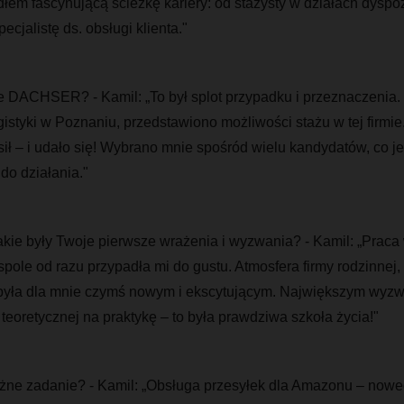
łem fascynującą ścieżkę kariery: od stażysty w działach dyspozy
cjalistę ds. obsługi klienta."
e DACHSER? - Kamil: „To był splot przypadku i przeznaczenia. 
istyki w Poznaniu, przedstawiono możliwości stażu w tej firmi
ł – i udało się! Wybrano mnie spośród wielu kandydatów, co je
o działania."
akie były Twoje pierwsze wrażenia i wyzwania? - Kamil: „Praca
ole od razu przypadła mi do gustu. Atmosfera firmy rodzinnej,
była dla mnie czymś nowym i ekscytującym. Największym wyz
teoretycznej na praktykę – to była prawdziwa szkoła życia!"
żne zadanie? - Kamil: „Obsługa przesyłek dla Amazonu – nowe