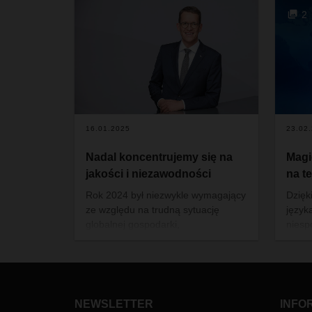
2
16.01.2025
23.02
Nadal koncentrujemy się na
Magi
jakości i niezawodności
na t
Rok 2024 był niezwykle wymagający
Dzięk
ze względu na trudną sytuację
język
globalnej gospodarki,
niesp
skomplikowane warunki
otwie
geopolityczne i coraz bardziej
w kom
złożone otoczenie biznesowe.
Jednak dla DACHSER był to również
czas ważnych decyzji i innowacji.
NEWSLETTER
INFO