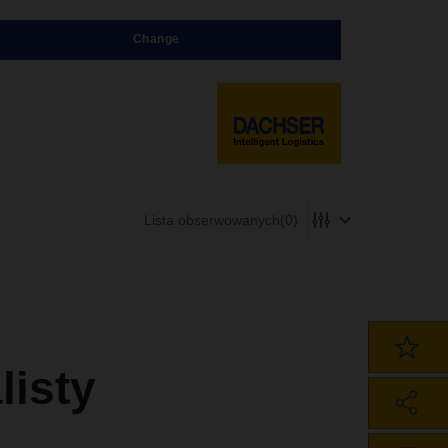
Change
Lista obserwowanych
(0)
listy