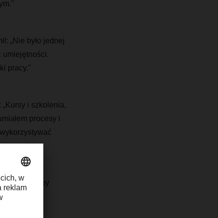
ym."
l: „Nie było jednej
 umiejętności.
i pracy."
Kursy i szkolenia,
zumiałem procesy i
e wykorzystywać
bardziej dumny
mu oraz