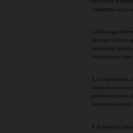
tym czasie przeszed
i magazynu aż po spe
2. Dlaczego właśni
Wyższej Szkole Log
spróbować swoich si
zmotywowało mnie d
3. Czy pamiętasz, j
doświadczonym zesp
profesjonalizmem, 
przełożenie wiedzy 
4. A pierwsze powa