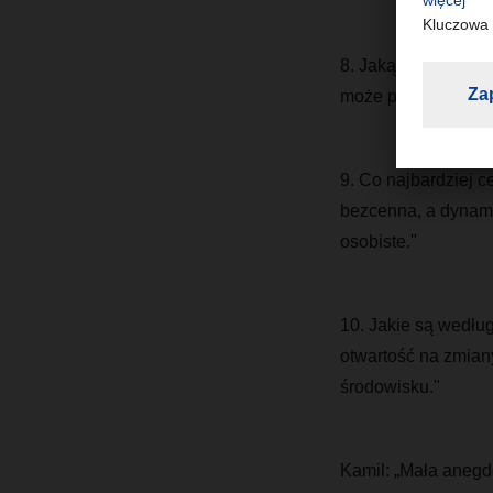
8. Jaką radę dałbyś
może pójść nie po m
9. Co najbardziej c
bezcenna, a dynami
osobiste."
10. Jakie są według
otwartość na zmian
środowisku."
Kamil: „Mała anegd