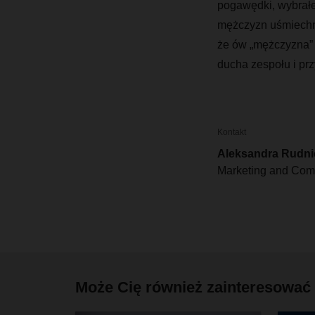
pogawędki, wybrałem
mężczyzn uśmiechnął
że ów „mężczyzna” 
ducha zespołu i pr
Kontakt
Aleksandra Rudni
Marketing and Comm
Może Cię również zainteresować