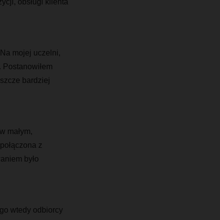
cji, obsługi klienta
Na mojej uczelni,
e. Postanowiłem
szcze bardziej
 w małym,
 połączona z
waniem było
go wtedy odbiorcy