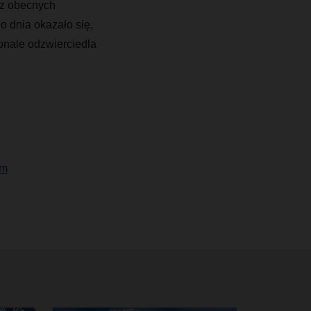
 z obecnych
o dnia okazało się,
onale odzwierciedla
om