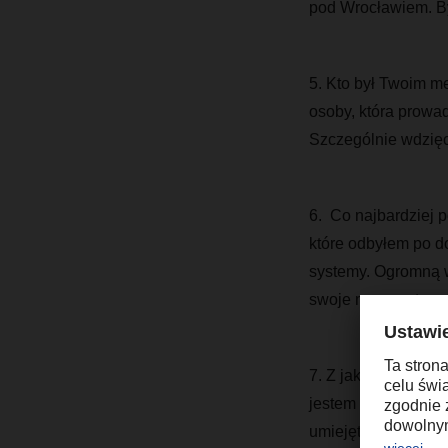
pod Wrocławiem. B
5. Kto był Twoim m
osoby, która prowad
Szczególnie wdzięcz
6. Co najbardziej 
które odbyłem po do
systemy. Ogromną w
swoje mocne strony
7. Z jakich swoich
jestem ze swojej z
umiejętności zasto