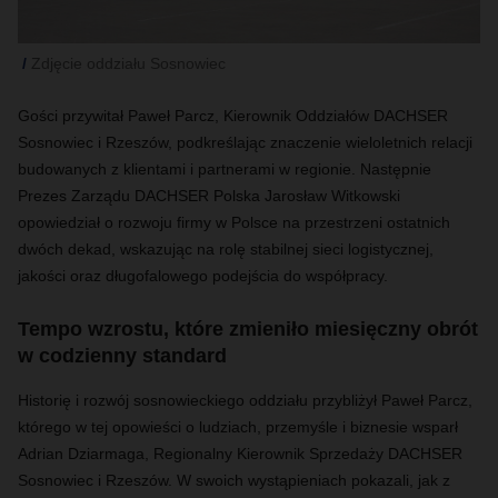
Zdjęcie oddziału Sosnowiec
Gości przywitał Paweł Parcz, Kierownik Oddziałów DACHSER
Sosnowiec i Rzeszów, podkreślając znaczenie wieloletnich relacji
budowanych z klientami i partnerami w regionie. Następnie
Prezes Zarządu DACHSER Polska Jarosław Witkowski
opowiedział o rozwoju firmy w Polsce na przestrzeni ostatnich
dwóch dekad, wskazując na rolę stabilnej sieci logistycznej,
jakości oraz długofalowego podejścia do współpracy.
Tempo wzrostu, które zmieniło miesięczny obrót
w codzienny standard
Historię i rozwój sosnowieckiego oddziału przybliży
ł
Paweł Parcz
,
k
tórego
w te
j
opo
wieści
o l
ud
z
iach
,
prze
myśle
i b
iznesie
wspa
rł
Adrian Dziarmaga, Regionalny Kierownik Sprzedaży DACHSER
Sosnowiec
i Rzeszów
. W swoich wystąpieniach pokazali, jak z