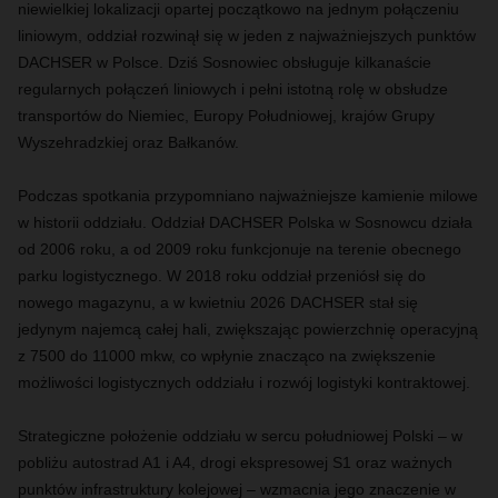
niewielkiej
lokalizacji
opartej początkowo na jednym połączeniu
liniowym
,
oddział rozwinął się w jeden z najważniejszych punktów
DACHSER w Polsce. Dziś Sosnowiec obsługuje kilkanaście
regularnych połączeń liniowych i pełni istotną rolę w obsłudze
transportów
do Niemiec, Europy Południowej, krajów Grupy
Wyszehradzkiej oraz Bałkanów.
Podczas spotkania przypomniano najważniejsze kamienie milowe
w historii oddziału.
Oddział DACHSER
Polska w
Sosno
wcu
działa
od
2006 roku, a od 2009 roku funkcjonuje na terenie obecnego
parku logistycznego. W 2018 roku oddział przeniósł się do
nowego magazynu, a
w
kwietni
u
2026 DACHSER
stał się
jedynym najemcą całej hali, zwiększając powierzchnię operacyjną
z 7500 do 11000
mkw
, co
wpłynie
znacząco
na
zwiększenie
możliwości
logistyczn
ych
oddziału
i rozwój
logistyki
kontraktowej.
Strategiczne położenie oddziału w sercu południowej Polski – w
pobliżu autostrad A1 i A4, drogi ekspresowej S1 oraz ważnych
punktów infrastruktury kolejowej – wzmacnia jego znaczenie w