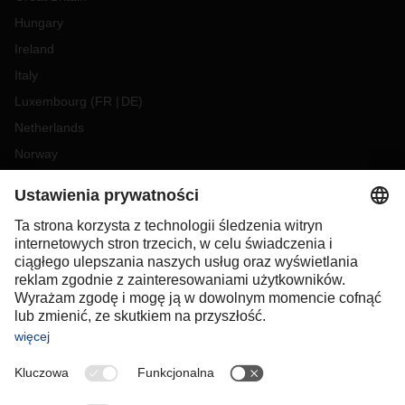
Hungary
Ireland
Italy
Luxembourg
(
FR
DE
)
Netherlands
Norway
Poland
Portugal
Romania
Slovakia
Spain
Sweden
Switzerland
(
DE
FR
)
Turkey