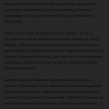
europejskiej sieci DACHSER. Szczególną rolę odgrywa także
połączenie z Bratysławą, które wspiera obsługę bardziej
wymagających logistycznie kierunków Europy Południowo-
Wschodniej.
Skala rozwoju najlepiej widoczna jest w liczbach. To, co w
początkowym okresie działalności stanowiło miesięczny obrót
oddziału, dziś odpowiada jedynie części dziennego wolumenu
operacyjnego. Rozbudowa powierzchni magazynowej wzmacnia
zarówno logistykę kontraktową, jak i operacje cross-
dockingowe
,
zwiększając elastyczność oraz możliwości obsługi rosnących
wolumenów klientów.
Jednym z głównych tematów wydarzenia była rola ludzi w
logistyce. Podkreślano, że za efektywnością procesów, jakością
obsługi i rozwojem sieci stoją przede wszystkim doświadczeni
pracownicy oraz partnerzy transportowi. Oddział w Sosnowcu od
lat utrzymuje niską rotację zespołu, inwestując w
onboarding
,