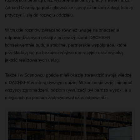
rozwój kompetencji oraz wysokie standardy pracy.
Paweł Parcz
i
Adrian
Dziarmaga
podziękowali ze
sceny
członkom
zało
gi
,
któr
zy
przyczyni
li
się do
rozwoju
oddziału
.
W trakcie rozmów zwracano również uwagę na znaczenie
odpowiedzialnych relacji z przewoźnikami. DACHSER
konsekwentnie buduje stabilne, partnerskie współprace, które
przekładają się na bezpieczeństwo operacyjne oraz wysoką
jakość realizowanych usług.
Ta
kże
i w
Sosno
w
cu
goście
mieli
okazję sp
rawdzi
ć
swoją w
ied
zę
o DA
CHSER
w
int
er
aktyw
nym
qu
izie
.
W
kon
kursie
wzi
ęli
n
ieo
mal
wszyscy
z
gro
mad
z
eni
,
p
ozi
om
rywaliz
acji b
ył
bardzo wysoki
, a o
miejscach
na
podium
za
decydowa
ł
czas
odpowied
zi
.