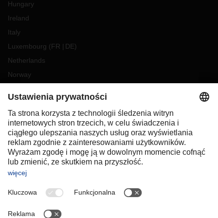
Hungary
Ireland
Italy
Luxembourg
(
FR
DE
)
Netherlands
Norway
Poland
Portugal
Romania
Slovakia
Spain
Sweden
Switzerland
(
DE
FR
)
Turkey
OCEANIA