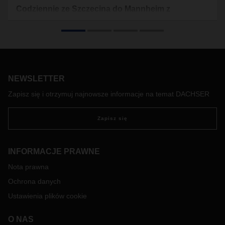
Codziennie ze Szczecina do Mannheim z
DACHSER
Z początkiem marca DACHSER, globalny operator
logistyczny, uruchomił codzienne połączenie ze Szczecina
do Mannheim w Niemczech. Dzięki tej strategicznej trasie
znacznie skróci się czas transportu towarów z Polski do
Francji i Austrii. Dostawy do tych krajów realizowane są
NEWSLETTER
odpowiednio w ciągu maksymalnie 48 i 72 godzin.
Zapisz się i otrzymuj najnowsze informacje na temat DACHSER
Zapisz się
INFORMACJE PRAWNE
Nota prawna
Ochrona danych
Ustawienia plików cookie
O NAS