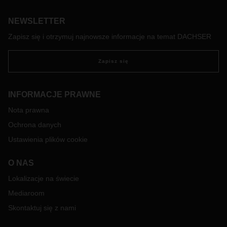
przez agencję badawczą Experience Institute na podstawie
anonimowej ankiety przeprowadzonej wśród pracowników
NEWSLETTER
firmy, która obejmowała pięć obszarów: ogólna satysfakcja
z pracy, zaangażowanie, relacje, kompetencje i pracownik
Zapisz się i otrzymuj najnowsze informacje na temat DACHSER
jako ambasador.
Zapisz się
INFORMACJE PRAWNE
Nota prawna
Ochrona danych
Ustawienia plików cookie
O NAS
Lokalizacje na świecie
Mediaroom
Skontaktuj się z nami