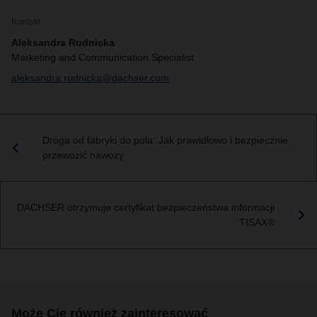
Kontakt
Aleksandra Rudnicka
Marketing and Communication Specialist
aleksandra.rudnicka@dachser.com
Droga od fabryki do pola: Jak prawidłowo i bezpiecznie
przewozić nawozy
DACHSER otrzymuje certyfikat bezpieczeństwa informacji
TISAX®
Może Cię również zainteresować