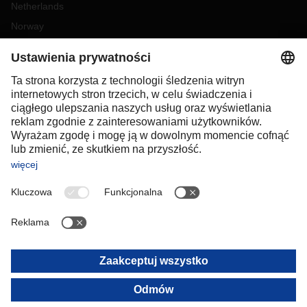
Netherlands
Norway
Poland
Portugal
Romania
Slovakia
Spain
Sweden
Switzerland
(
DE
FR
)
Turkey
OCEANIA
Australia
New Zealand