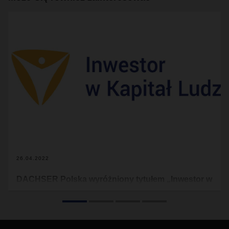
26.04.2022
DACHSER Polska wyróżniony tytułem „Inwestor w
Kapitał Ludzki”
DACHSER Polska po raz czwarty otrzymał certyfikat
„Inwestor w Kapitał Ludzki”. Wyróżnienie przyznawane jest