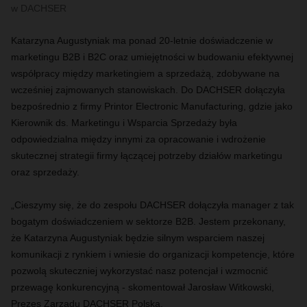
w DACHSER
Katarzyna Augustyniak ma ponad 20-letnie doświadczenie w
marketingu B2B i B2C oraz umiejętności w budowaniu efektywnej
współpracy między marketingiem a sprzedażą, zdobywane na
wcześniej zajmowanych stanowiskach. Do DACHSER dołączyła
bezpośrednio z firmy Printor Electronic Manufacturing, gdzie jako
Kierownik ds. Marketingu i Wsparcia Sprzedaży była
odpowiedzialna między innymi za opracowanie i wdrożenie
skutecznej strategii firmy łączącej potrzeby działów marketingu
oraz sprzedaży.
„Cieszymy się, że do zespołu DACHSER dołączyła manager z tak
bogatym doświadczeniem w sektorze B2B. Jestem przekonany,
że Katarzyna Augustyniak będzie silnym wsparciem naszej
komunikacji z rynkiem i wniesie do organizacji kompetencje, które
pozwolą skuteczniej wykorzystać nasz potencjał i wzmocnić
przewagę konkurencyjną - skomentował Jarosław Witkowski,
Prezes Zarządu DACHSER Polska.