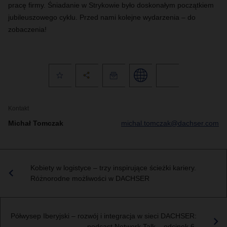
pracę firmy. Śniadanie w Strykowie było doskonałym początkiem
jubileuszowego cyklu. Przed nami kolejne wydarzenia – do
zobaczenia
!
Kontakt
Michał Tomczak
michal.tomczak@dachser.com
Kobiety w logistyce – trzy inspirujące ścieżki kariery.
Różnorodne możliwości w DACHSER
Półwysep Iberyjski – rozwój i integracja w sieci DACHSER:
podcast Network Talk – odcinek 6