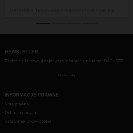
DACHSER Turcja organizuje lot czarterowy na
Wybrzeże Kości Słoniowej
Pod koniec ubiegłego roku zespół DACHSER Turkey Air &
Sea Logistics obsługiwał lot czarterowy z Turcji do Afryki
Zachodniej. Dla klienta najważniejsze były szybki czas
dostawy przesyłki oraz podejście firmy DACHSER
NEWSLETTER
zorientowane na rozwiązania.
Zapisz się i otrzymuj najnowsze informacje na temat DACHSER
Zapisz się
INFORMACJE PRAWNE
Nota prawna
Ochrona danych
Ustawienia plików cookie