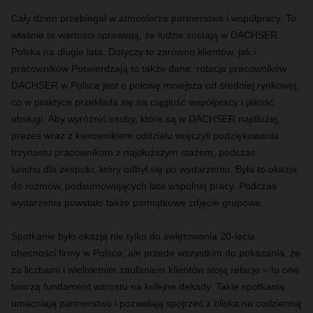
Cały dzień przebiegał
w atmosferze partnerstwa i współpracy. To
właśnie te wartości sprawiają, że ludzie zostają w DACHSER
Polska na
długie
lata.
Dotyczy to zarówno klientów, jak i
pracowników Potwierdzają to także dane: rotacja pracowników
DACHSER
w Polsce
jest o połowę mniejsza od średniej rynkowej,
co w praktyce przekłada się na ciągłość
współpracy i jakość
obsługi.
Aby
wyróżnić
osoby, które są w DACHSER najdłużej,
prezes wraz z kierownikiem oddziału wręczyli podziękowania
trzynastu pracownikom z najdłuższym stażem, podczas
lunchu
dla zespołu
, który odbył
się po wydarzeniu. Była to okazja
do rozmów, podsumowujących lata wspólnej pracy. Podczas
wydarzenia powstało także pamiątkowe zdjęcie grupowe.
Spotkanie było okazją nie tylko do świętowania 20-lecia
obecności firmy w Polsce, ale przede wszystkim do pokazania, że
za liczbami i wieloletnim zaufaniem klientów stoją relacje – to one
tworzą fundament wzrostu na kolejne dekady. Takie spotkania
umacniają partnerstwo i pozwalają spojrzeć z bliska na codzienną