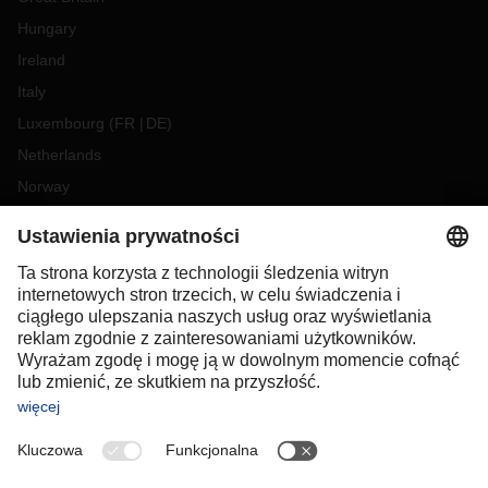
Hungary
Ireland
Italy
Luxembourg
(
FR
DE
)
Netherlands
Norway
Poland
Portugal
Romania
Slovakia
Spain
Sweden
Switzerland
(
DE
FR
)
Turkey