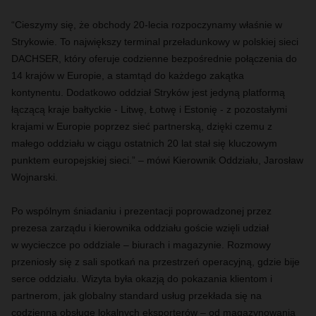
“Cieszymy się, że obchody 20-lecia rozpoczynamy właśnie w
Strykowie. To największy terminal przeładunkowy w polskiej sieci
DACHSER, który oferuje codzienne bezpośrednie połączenia do
14 krajów w Europie, a stamtąd do każdego zakątka
kontynentu. Dodatkowo oddział Stryków jest jedyną platformą
łączącą kraje bałtyckie - Litwę, Łotwę i Estonię - z pozostałymi
krajami w Europie poprzez sieć partnerską, dzięki czemu z
małego oddziału w ciągu ostatnich 20 lat stał się kluczowym
punktem europejskiej sieci.” – mówi Kierownik Oddziału, Jarosław
Wojnarski.
Po wspólnym śniadaniu i prezentacji poprowadzonej przez
prezesa zarządu i kierownika oddziału goście wzięli udział
w wycieczce po oddziale – biurach i magazynie. Rozmowy
przeniosły się z sali spotkań na przestrzeń operacyjną, gdzie bije
serce oddziału. Wizyta była okazją do pokazania klientom i
partnerom, jak globalny standard usług przekłada się na
codzienną obsługę lokalnych eksporterów – od magazynowania