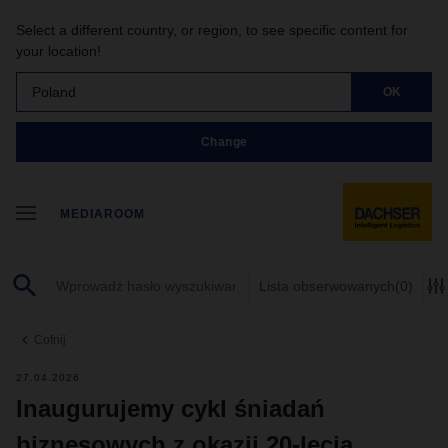
Select a different country, or region, to see specific content for
your location!
Poland
OK
Change
MEDIAROOM
Lista obserwowanych
(0)
Cofnij
27.04.2026
Inaugurujemy cykl śniadań
biznesowych z okazji 20-lecia