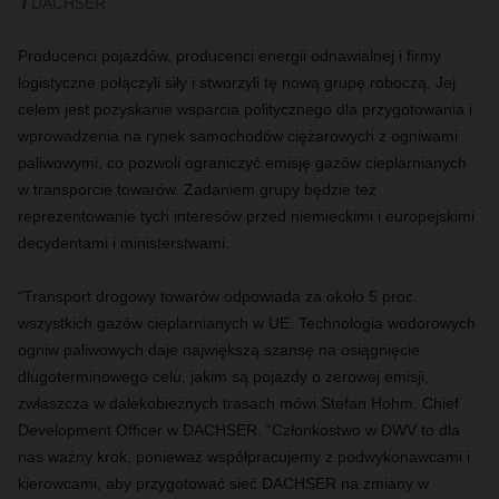
DACHSER
Producenci pojazdów, producenci energii odnawialnej i firmy
logistyczne połączyli siły i stworzyli tę nową grupę roboczą. Jej
celem jest pozyskanie wsparcia politycznego dla przygotowania i
wprowadzenia na rynek samochodów ciężarowych z ogniwami
paliwowymi, co pozwoli ograniczyć emisję gazów cieplarnianych
w transporcie towarów. Zadaniem grupy będzie też
reprezentowanie tych interesów przed niemieckimi i europejskimi
decydentami i ministerstwami.
“Transport drogowy towarów odpowiada za około 5 proc.
wszystkich gazów cieplarnianych w UE. Technologia wodorowych
ogniw paliwowych daje największą szansę na osiągnięcie
długoterminowego celu, jakim są pojazdy o zerowej emisji,
zwłaszcza w dalekobieżnych trasach mówi Stefan Hohm, Chief
Development Officer w DACHSER. “Członkostwo w DWV to dla
nas ważny krok, ponieważ współpracujemy z podwykonawcami i
kierowcami, aby przygotować sieć DACHSER na zmiany w