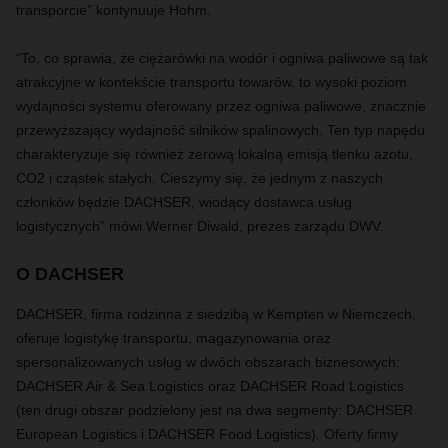
transporcie” kontynuuje Hohm.
“To, co sprawia, że ​​ciężarówki na wodór i ogniwa paliwowe są tak
atrakcyjne w kontekście transportu towarów, to wysoki poziom
wydajności systemu oferowany przez ogniwa paliwowe, znacznie
przewyższający wydajność silników spalinowych. Ten typ napędu
charakteryzuje się również zerową lokalną emisją tlenku azotu,
CO2 i cząstek stałych. Cieszymy się, że jednym z naszych
członków będzie DACHSER, wiodący dostawca usług
logistycznych” mówi Werner Diwald, prezes zarządu DWV.
O DACHSER
DACHSER, firma rodzinna z siedzibą w Kempten w Niemczech,
oferuje logistykę transportu, magazynowania oraz
spersonalizowanych usług w dwóch obszarach biznesowych:
DACHSER Air & Sea Logistics oraz DACHSER Road Logistics
(ten drugi obszar podzielony jest na dwa segmenty: DACHSER
European Logistics i DACHSER Food Logistics). Oferty firmy