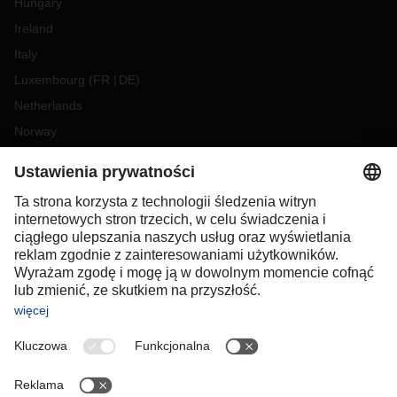
Hungary
Ireland
Italy
Luxembourg
(
FR
DE
)
Netherlands
Norway
Poland
Portugal
Romania
Slovakia
Spain
Sweden
Switzerland
(
DE
FR
)
Turkey
OCEANIA