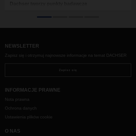
Dachser tworzy punkty badawcze
elektromobilności
Dachser, globalny dostawca usług logistycznych,
rozbudowuje swoje oddziały we Fryburgu, Hamburgu i
Malsch koło Karlsruhe o punkty e-mobilności. Firma będzie
tam badać i testować wykorzystanie technologii
NEWSLETTER
zeroemisyjnych, a także inteligentne zarządzanie energią i
obciążeniem. To część szeroko zakrojonego planu
Zapisz się i otrzymuj najnowsze informacje na temat DACHSER
przekształcenia transportu drogowego w przyjazną
środowisku sieć.
Zapisz się
INFORMACJE PRAWNE
Nota prawna
Ochrona danych
Ustawienia plików cookie
O NAS