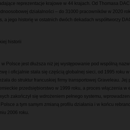
siadające reprezentacje krajowe w 44 krajach. Od Thomasa D
 jednoosobowej działalności – do 31000 pracowników w 2020 
zas, a jego historię w ostatnich dwóch dekadach współtworzy 
iej historii
 Polsce jest dłuższa niż jej występowanie pod wspólną nazw
wę i oficjalnie stała się częścią globalnej sieci, od 1995 roku w
żała do struktur francuskiej firmy transportowej Graveleau. Jej p
emieckie przedsiębiorstwo w 1999 roku, a proces włączenia w 
owych zakończył się wdrożeniem pełnego systemu, wprowadze
 Polsce a tym samym zmianą profilu działania i w końcu rebran
iu 2006 roku.