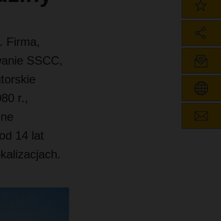
. Firma,
owanie SSCC,
torskie
80 r.,
lne
od 14 lat
kalizacjach.