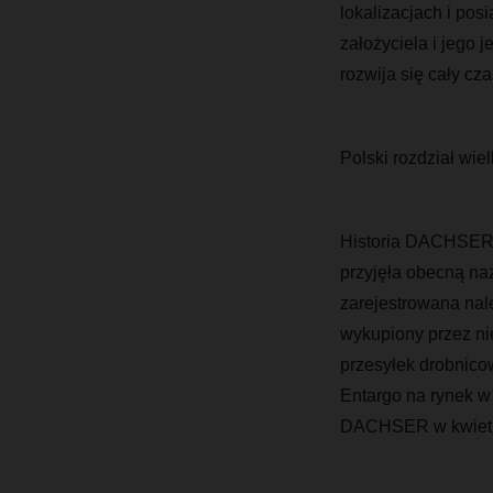
lokalizacjach i po
założyciela i jego
rozwija się cały c
Polski rozdział wielk
Historia DACHSER w
przyjęła obecną naz
zarejestrowana nale
wykupiony przez ni
przesyłek drobnic
Entargo na rynek w
DACHSER w kwietn