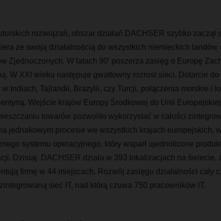
torskich rozwiązań, obszar działań DACHSER szybko zaczął 
ciera ze swoją działalnością do wszystkich niemieckich landów
ów Zjednoczonych. W latach 90’ poszerza zasięg o Europę Zac
ą. W XXI wieku następuje gwałtowny rozrost sieci. Dotarcie do
w Indiach, Tajlandii, Brazylii, czy Turcji, połączenia morskie i l
entyną. Wejście krajów Europy Środkowej do Unii Europejskiej 
ieszczaniu towarów pozwoliło wykorzystać w całości zintegro
na jednakowym procesie we wszystkich krajach europejskich, 
znego systemu operacyjnego, który wsparł ujednolicone produkt
acji. Dzisiaj DACHSER działa w 393 lokalizacjach na świecie, 
ntują firmę w 44 miejscach. Rozwój zasięgu działalności cały c
i zintegrowaną sieć IT, nad którą czuwa 750 pracowników IT.