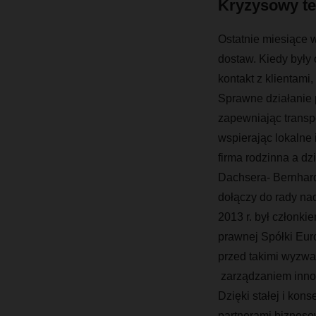
Kryzysowy te
Ostatnie miesiące 
dostaw. Kiedy były 
kontakt z klientami
Sprawne działanie 
zapewniając transpo
wspierając lokalne
firma rodzinna a d
Dachsera- Bernha
dołączy do rady n
2013 r. był członki
prawnej Spółki Euro
przed takimi wyzwan
zarządzaniem innow
Dzięki stałej i kon
partnerami bizneso