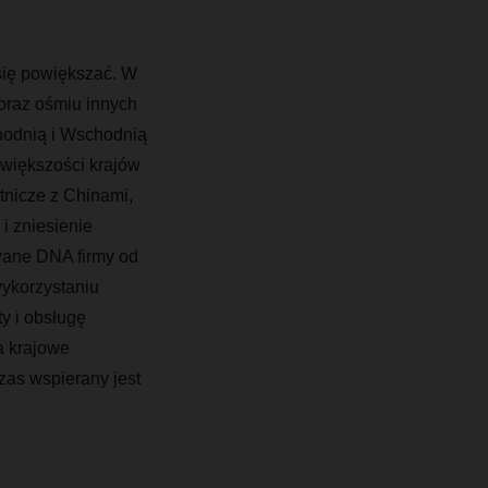
się powiększać. W
 oraz ośmiu innych
hodnią i Wschodnią
 większości krajów
otnicze z Chinami,
i zniesienie
wane DNA firmy od
wykorzystaniu
y i obsługę
a krajowe
zas wspierany jest