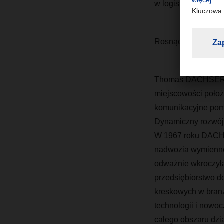
w logistyce”.
Rosnąca sieć połącz
Thomas DACHSER za
miejscowości położ
komunikacyjne pomi
Dynamiczny rozwój f
W 1967 roku DACHS
nadwozia wymienne,
odważnie wkroczyła
przedsiębiorstwo do
kreskowych w branż
technologii i nowoc
całego obszaru dz