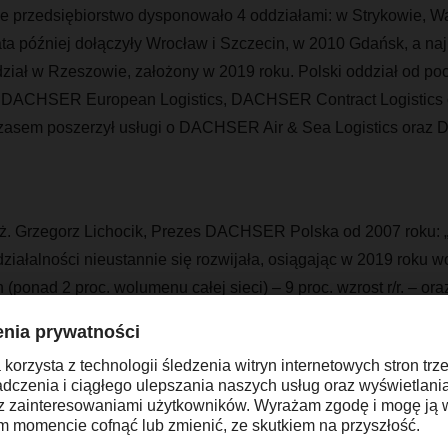
 przedsiębiorstwo dysponowało 4 oddziałami: w Strykowie, W
ta później dołączyły Wrocław i Szczecin, w 2010 Gdańsk, a na
dział w Rzeszowie, założony w 2019 roku. Polski oddział od po
ie DACHSER European Logistics, DACHSER Contract Logisti
z czasem poszerzył usługi o DACHSER Air & Sea Logistics or
nż. Grzegorz Lichocik, Prezes DACHSER Polska od 2007 roku: 
 działalności nieustannie się rozwijała, osiągając w 2019 roku 
 (ponad 2 proc. wolumenu całej sieci) – 9 proc. wzrost r/r. – or
roc. całej sieci) – wzrost o 5 proc. Przychody w 2019 roku wynio
w całej sieci), co znacznie przekroczyło prognozę na lata 2014 
 234,5 do 380 mln. Rozwój polskiej części firmy DACHSER to ni
óre mogło się spełnić dzięki zintegrowanej sieci a tym samym kor
 historii przedsiębiorstwa – od jednoosobowej firmy do światowe