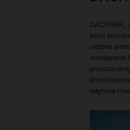
DACHSER, glo
która odmien
rodzina prod
rozwiązania I
przeszła dro
przedsiębiors
odgrywa równ