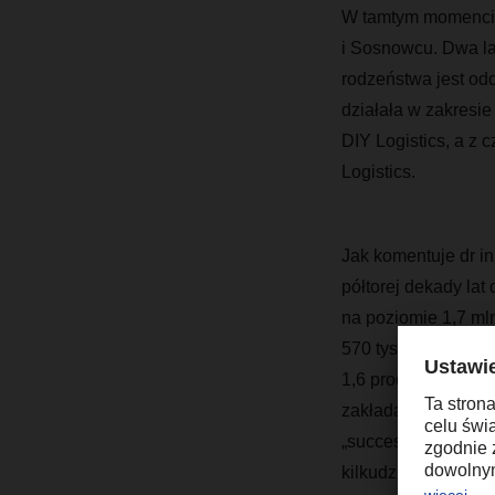
W tamtym momencie
i Sosnowcu. Dwa la
rodzeństwa jest od
działała w zakres
DIY Logistics, a 
Logistics.
Jak komentuje dr i
półtorej dekady lat
na poziomie 1,7 mln
570 tys. ton (1,4 p
1,6 proc. przychodó
zakładała wzrost z
„success story”, kt
kilkudziesięciu lat