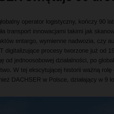
balny operator logistyczny, kończy 90 lat
iła transport innowacjami takimi jak skan
uktów entargo, wymienne nadwozia, czy au
T digitalizujące procesy tworzone już od 19
gę od jednoosobowej działalności, po globa
two. W tej ekscytującej historii ważną rolę 
ież DACHSER w Polsce, działający w 9 lo