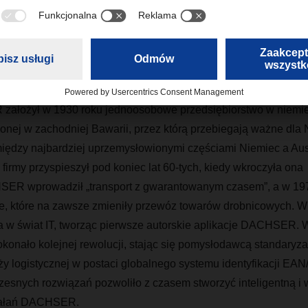
eń i technologii
łożył w 1930 roku jednoosobowe przedsiębiorstwo w niemi
onej w zachodniej Bawarii, przez którą przebiegają ważne dla 
ędzy najbardziej uprzemysłowionymi częściami Niemiec a Austr
irmy przyspieszył pod koniec lat 60-tych, kiedy wkroczyła ona
ER wprowadził „transport z gwarantowanym czasem”, a w 19
 które na zawsze zmieniły przewóz towarów drobnicowych. W 
 w świat IT, tworząc pierwsze autorskie aplikacje DACHSER. 
konało kolejnej rewolucji, stając się pomysłodawcą standaryza
y logistycznej w postaci globalnego systemu identyfikacji EA
zesnych rozwiązań pozwoliło z czasem stworzyć inteligentną i 
iałań DACHSER.