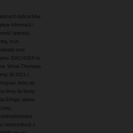
tabilnych łańcuchów
ływ informacji i
nność operacji.
ią, m.in.
obistej oraz
aniu.
DACHSER to
lenie. Wnuk Thomasa
rmy. W 2021 r.
ingowi, który od
ie firmy do formy
a Elinga, stanie
cznej,
zedsiębiorstwa.
u i komunikacji z
CHSER stoi na