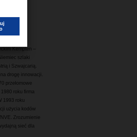
eckim Kempten –
Niemiec szlaki
ią i Szwajcarią.
 na drogę innowacji.
70 przełomowe
1980 roku firma
W 1993 roku
cji użycia kodów
N/NVE. Zrozumienie
wydajną sieć dla