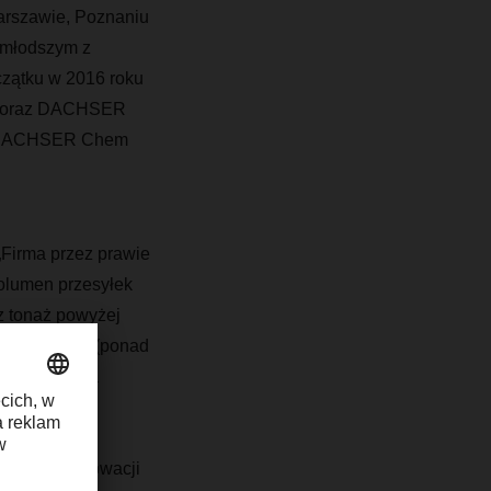
arszawie, Poznaniu
jmłodszym z
czątku w 2016 roku
cs oraz DACHSER
az DACHSER Chem
„Firma przez prawie
wolumen przesyłek
az tonaż powyżej
sły 494,4 mln (ponad
– 2019, która
ewątpliwie
zystaniu z
go lidera innowacji