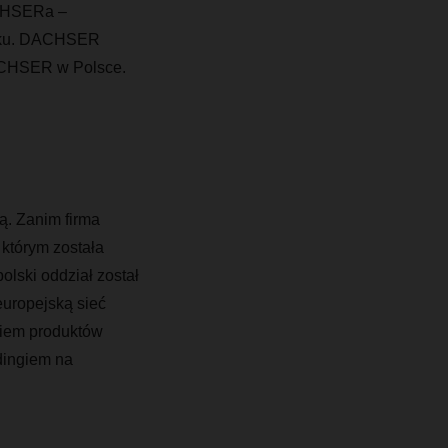
ACHSERa –
roku. DACHSER
DACHSER w Polsce.
ą. Zanim firma
 którym została
olski oddział został
europejską sieć
niem produktów
dingiem na