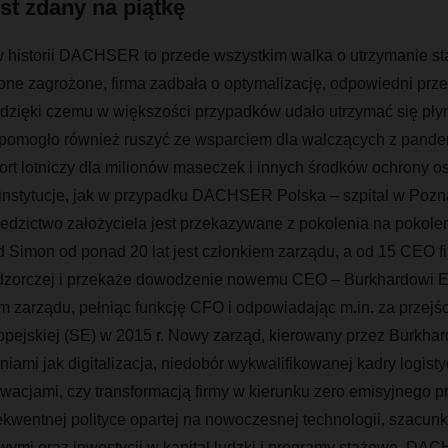
st zdany na piątkę
w historii DACHSER to przede wszystkim walka o utrzymanie s
one zagrożone, firma zadbała o optymalizację, odpowiedni przep
, dzięki czemu w większości przypadków udało utrzymać się pły
pomogło również ruszyć ze wsparciem dla walczących z pandem
rt lotniczy dla milionów maseczek i innych środków ochrony os
 instytucje, jak w przypadku DACHSER Polska – szpital w Pozn
ziedzictwo założyciela jest przekazywane z pokolenia na poko
rd Simon
od ponad 20 lat jest członkiem zarządu, a od 15 CEO fi
adzorczej i przekaże dowodzenie nowemu CEO
– Burkhardowi El
em zarządu, pełniąc funkcję CFO i odpowiadając m.in. za przejśc
pejskiej (SE) w 2015 r.
Nowy zarząd, kierowany przez Burkhard
iami jak digitalizacja, niedobór wykwalifikowanej kadry logisty
acjami, czy transformacją firmy w kierunku zero emisyjnego pr
sekwentnej polityce opartej na nowoczesnej technologii, szacunk
wymi oraz inwestycji w kapitał ludzki i programy stażowe, DA