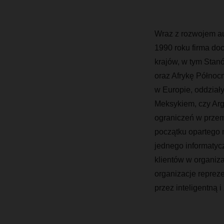
Wraz z rozwojem au
1990 roku firma do
krajów, w tym Stan
oraz Afrykę Północn
w Europie, oddziały 
Meksykiem, czy Arg
ograniczeń w przem
początku opartego 
jednego informatyc
klientów w organiz
organizacje repreze
przez inteligentną 