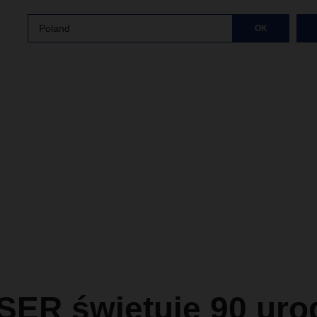
Poland
OK
ER świętuje 90 uro