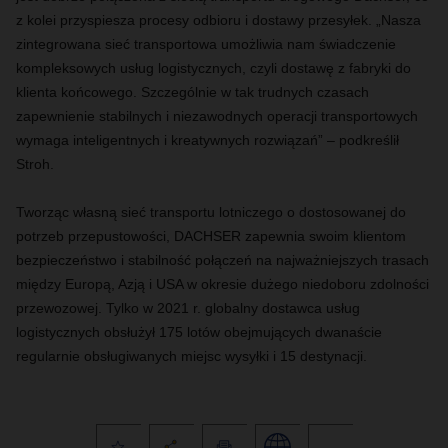
z kolei przyspiesza procesy odbioru i dostawy przesyłek.
„
Nasza
zintegrowana sieć transportowa umożliwia nam świadczenie
kompleksowych usług logistycznych, czyli dostawę z fabryki do
klienta końcowego
.
S
zczególnie w tak trudnych czasach
zapewnienie stabilnych i niezawodnych operacji transportowych
wymaga inteligentnych i kreatywnych rozwiązań”
– podkreślił
Stroh.
Tworząc własną sieć transportu lotniczego o dostosowanej do
potrzeb przepustowości, DACHSER zapewnia swoim klientom
bezpieczeństwo i stabilność połączeń na najważniejszych trasach
między Europą, Azją i USA w okresie dużego niedoboru zdolności
przewozowej.
Tylko w 2021 r. globalny dostawca usług
logistycznych obsłużył 175 lotów obejmujących dwanaście
regularnie obsługiwanych miejsc wysyłki i 15 destynacji.