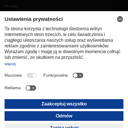
Norway
Poland
Portugal
Romania
Slovakia
Spain
Sweden
Switzerland
(
DE
FR
)
Turkey
OCEANIA
Australia
New Zealand