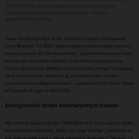
DACHSER Air & Sea Logistics wzmacnia swój program
czarterowy na trasie między Hongkongiem a Europą
długoterminową umową.
Trasa Hongkong-Liège w obu kierunkach będzie obsługiwana
przez Boeinga 747-400F. Samolot będzie latał o stałych porach i
może pomieścić do 100 ton ładunku. „Zapotrzebowanie na fracht
lotniczy jest rekordowo wysokie, a zdolności przewozowe są
bardzo ograniczone. Dlatego nadal będziemy polegać na własnej
silnej sieci lotniczej i planować jej przepustowość z dużym
wyprzedzeniem i długoterminowo” – powiedział Timo Stroh, Head
of Global Air Freight w DACHSER.
Elastyczność dzięki alternatywnym trasom
Aby uniknąć wąskich gardeł, DACHSER Air & Sea Logistics działa
na mniejszych lotniskach, takich jak Liège w Belgii.
Lokalizacja ta
jest dobrze połączona z siecią transportu drogowego Dachser, co