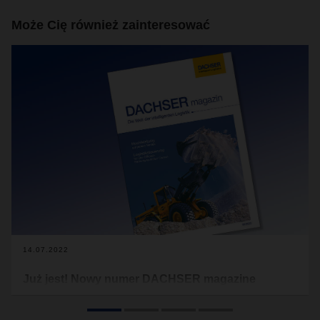
Może Cię również zainteresować
14.07.2022
Już jest! Nowy numer DACHSER magazine
Odwaga i pewność siebie są zawsze dobrymi towarzyszami,
a teraz kiedy wydaje się, że wyzwaniom i kryzysom nie ma