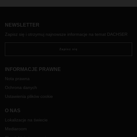
końca, są ważniejsze niż kiedykolwiek. W obliczu tej
niepewności, w DACHSER bierzemy sprawy w swoje ręce,
aby zapewnić naszym klientom niezawodną obsługę.
Historie opisane w tym wydaniu DACHSER magazine
NEWSLETTER
wyraźnie to pokazują.
Zapisz się i otrzymuj najnowsze informacje na temat DACHSER
Zapisz się
INFORMACJE PRAWNE
Nota prawna
Ochrona danych
Ustawienia plików cookie
O NAS
Lokalizacje na świecie
Mediaroom