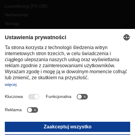
Luxembourg
(
FR
DE
)
Netherlands
Norway
Poland
Portugal
Romania
Slovakia
Spain
Sweden
Switzerland
(
DE
FR
)
Turkey
OCEANIA
Australia
New Zealand