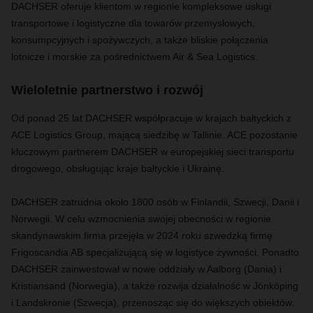
DACHSER oferuje klientom w regionie kompleksowe usługi
transportowe i logistyczne dla towarów przemysłowych,
konsumpcyjnych i spożywczych, a także bliskie połączenia
lotnicze i morskie za pośrednictwem Air & Sea Logistics.
Wieloletnie partnerstwo i rozwój
Od ponad 25 lat DACHSER współpracuje w krajach bałtyckich z
ACE Logistics Group, mającą siedzibę w Tallinie. ACE pozostanie
kluczowym partnerem DACHSER w europejskiej sieci transportu
drogowego, obsługując kraje bałtyckie i Ukrainę.
DACHSER zatrudnia około 1800 osób w Finlandii, Szwecji, Danii i
Norwegii. W celu wzmocnienia swojej obecności w regionie
skandynawskim firma przejęła w 2024 roku szwedzką firmę
Frigoscandia AB specjalizującą się w logistyce żywności. Ponadto
DACHSER zainwestował w nowe oddziały w Aalborg (Dania) i
Kristiansand (Norwegia), a także rozwija działalność w Jönköping
i Landskronie (Szwecja), przenosząc się do większych obiektów.