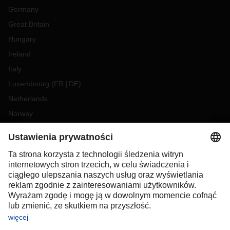
Germany
Great Britain
Hungary
Ireland
Italy
Luxembourg
(
FR
DE
)
Netherlands
Norway
Poland
Portugal
Romania
Slovakia
Spain
Sweden
Switzerland
(
DE
FR
)