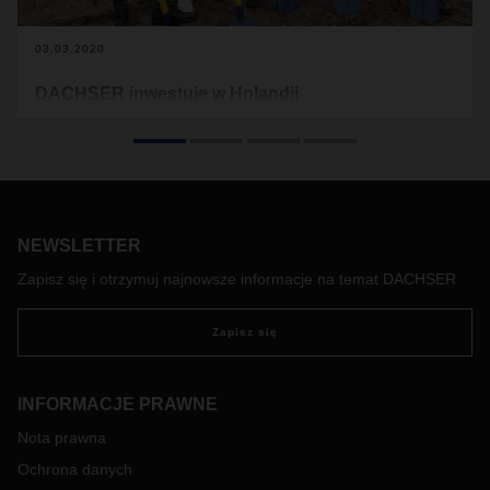
03.03.2020
DACHSER inwestuje w Holandii
DACHSER, globalny operator logistyczny, rozwija swoją sieć
w Królestwie Niderlandów. W ramach rozbudowy oddziału w
mieście Waddinxveen, położonym w Holandii Południowej,
powstanie nowy budynek magazynowy o pow. blisko 18 tys.
mkw. Dzięki temu, firma zapewni klientom jeszcze
sprawniejszą obsługę logistyczną.
NEWSLETTER
Zapisz się i otrzymuj najnowsze informacje na temat DACHSER
Zapisz się
INFORMACJE PRAWNE
Nota prawna
Ochrona danych