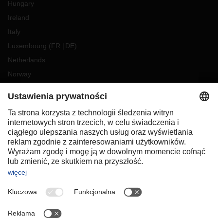
Hungary
Ireland
Italy
Luxembourg
(
FR
DE
)
Netherlands
Norway
Poland
Portugal
Romania
Slovakia
Spain
Sweden
Switzerland
(
DE
FR
)
Turkey
OCEANIA