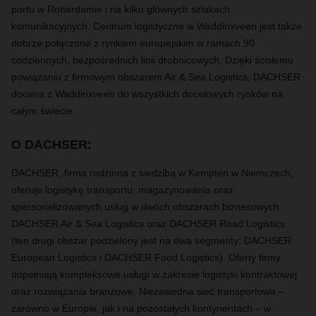
portu w Rotterdamie i na kilku głównych szlakach
komunikacyjnych. Centrum logistyczne w Waddinxveen jest także
dobrze połączone z rynkiem europejskim w ramach 90
codziennych, bezpośrednich linii drobnicowych. Dzięki ścisłemu
powiązaniu z firmowym obszarem Air & Sea Logistics, DACHSER
dociera z Waddinxveen do wszystkich docelowych rynków na
całym świecie
.
O DACHSER:
DACHSER
, firma rodzinna z siedzibą w Kempten w Niemczech,
oferuje logistykę transportu, magazynowania oraz
spersonalizowanych usług w dwóch obszarach biznesowych:
DACHSER Air & Sea Logistics oraz DACHSER Road Logistics
(ten drugi obszar podzielony jest na dwa segmenty: DACHSER
European Logistics i DACHSER Food Logistics). Oferty firmy
dopełniają kompleksowe usługi w zakresie logistyki kontraktowej
oraz rozwiązania branżowe. Niezawodna sieć transportowa –
zarówno w Europie, jak i na pozostałych kontynentach – w