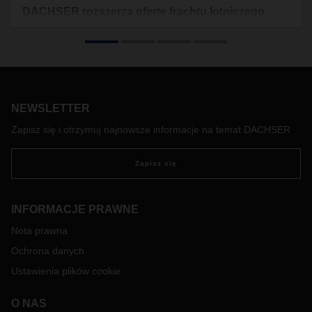
DACHSER rozszerza ofertę frachtu lotniczego
między Singapurem a Frankfurtem
DACHSER Singapur rozszerzył swoje portfolio usług na
trasie Singapur – Frankfurt o codzienną usługę frachtu
lotniczego. Klienci skorzystają z gwarantowanego czasu
tranzytu w 72 godziny, a także z dostępu do gęstej
NEWSLETTER
europejskiej sieci transportowej dostawcy usług
logistycznych z Frankfurtu.
Zapisz się i otrzymuj najnowsze informacje na temat DACHSER
Zapisz się
INFORMACJE PRAWNE
Nota prawna
Ochrona danych
Ustawienia plików cookie
O NAS