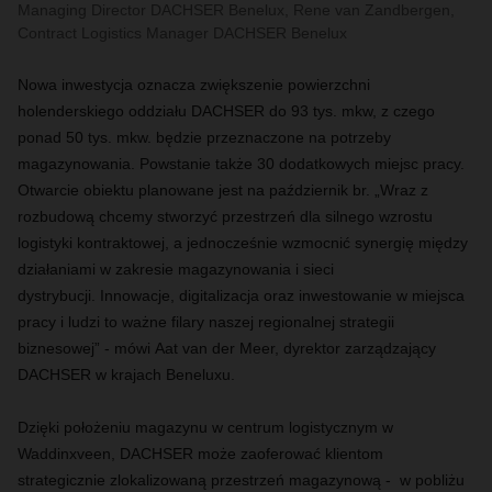
Managing Director DACHSER Benelux, Rene van Zandbergen,
Contract Logistics Manager DACHSER Benelux
Nowa inwestycja oznacza zwiększenie powierzchni
holenderskiego oddziału DACHSER do 93 tys. mkw, z czego
ponad 50 tys. mkw. będzie przeznaczone na potrzeby
magazynowania. Powstanie także 30 dodatkowych miejsc pracy.
Otwarcie obiektu planowane jest na październik br. „Wraz z
rozbudową chcemy stworzyć przestrzeń dla silnego wzrostu
logistyki kontraktowej, a jednocześnie wzmocnić synergię między
działaniami w zakresie magazynowania i sieci
dystrybucji. Innowacje, digitalizacja oraz inwestowanie w miejsca
pracy i ludzi to ważne filary naszej regionalnej strategii
biznesowej” - mówi Aat van der Meer, dyrektor zarządzający
DACHSER w krajach Beneluxu.
Dzięki położeniu magazynu w centrum logistycznym w
Waddinxveen, DACHSER może zaoferować klientom
strategicznie zlokalizowaną przestrzeń magazynową - w pobliżu