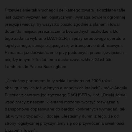
Przewiezienie tak kruchego i delikatnego towaru jak szklane tafle
jest dużym wyzwaniem logistycznym, wymaga bowiem ogromnej
precyzji i wiedzy, by wszystko poszło zgodnie z planem i towar
dotarł do miejsca przeznaczenia bez żadnych uszkodzeń. Do
tego zadania wybrano DACHSER, międzynarodowego operatora
logistycznego, specjalizującego się w transporcie drobnicowym.
Firma ma już doświadczenie przy podobnych przedsięwzięciach –
między innymi kilka lat temu dostarczała szkło z Glashütte
Lamberts do Pałacu Buckingham.
„Jesteśmy partnerem huty szkła Lamberts od 2009 roku i
obsługujemy ich też w innych europejskich krajach” - mówi Angela
Puchtler z centrum logistycznego DACHSER w Hof. „Dzięki ścisłej
współpracy z naszymi klientami możemy tworzyć rozwiązania
transportowe dopasowane do bardzo konkretnych wymagań, tak
jak w tym przypadku”, dodaje. „Jesteśmy dumni z tego, że od
strony logistycznej przyczyniamy się do przywrócenia świetności
Elizabeth Tower”.