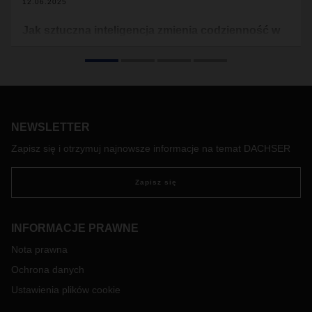
12.06.2025
Jak sztuczna inteligencja zmienia codzienność w
logistyce
Sztuczna inteligencja (AI) staje się technologią dnia
codziennego. Jej potencjał w logistyce wykracza daleko poza
analizę dużych zbiorów danych. Cyfrowi asystenci oparci na
AI wspierają pracowników w podejmowaniu decyzji oraz
NEWSLETTER
przejmują monotonne, rutynowe zadania. Andre Kranke,
Head of Corporate Research & Development w DACHSER,
Zapisz się i otrzymuj najnowsze informacje na temat DACHSER
wyjaśnia, jak sztuczna inteligencja jest już wykorzystywana w
logistyce drobnicowej oraz jaki ma potencjał.
Zapisz się
INFORMACJE PRAWNE
Nota prawna
Ochrona danych
Ustawienia plików cookie