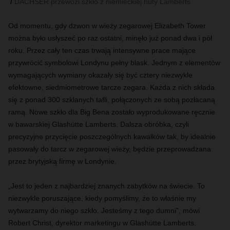
DACHSER przewozi szkło z niemieckiej huty Lamberts
Od momentu, gdy dzwon w wieży zegarowej Elizabeth Tower
można było usłyszeć po raz ostatni, minęło już ponad dwa i pół
roku. Przez cały ten czas trwają intensywne prace mające
przywrócić symbolowi Londynu pełny blask. Jednym z elementów
wymagających wymiany okazały się być cztery niezwykle
efektowne, siedmiometrowe tarcze zegara. Każda z nich składa
się z ponad 300 szklanych tafli, połączonych ze sobą pozłacaną
ramą. Nowe szkło dla Big Bena zostało wyprodukowane ręcznie
w bawarskiej Glashütte Lamberts. Dalsza obróbka, czyli
precyzyjne przycięcie poszczególnych kawałków tak, by idealnie
pasowały do tarcz w zegarowej wieży, będzie przeprowadzana
przez brytyjską firmę w Londynie.
„Jest to jeden z najbardziej znanych zabytków na świecie. To
niezwykle poruszające, kiedy pomyślimy, że to właśnie my
wytwarzamy do niego szkło. Jesteśmy z tego dumni”, mówi
Robert Christ, dyrektor marketingu w Glashütte Lamberts.