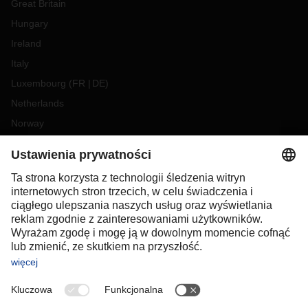
Great Britain
Hungary
Ireland
Italy
Luxembourg
(
FR
DE
)
Netherlands
Norway
Poland
Portugal
Romania
Slovakia
Spain
Sweden
Switzerland
(
DE
FR
)
Turkey