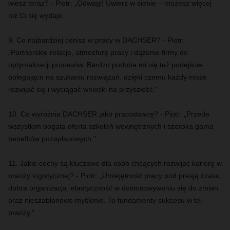
wiesz teraz? - Piotr: „Odwagi! Uwierz w siebie – możesz więcej
niż Ci się wydaje.”
9. Co najbardziej cenisz w pracy w DACHSER? - Piotr:
„Partnerskie relacje, atmosferę pracy i dążenie firmy do
optymalizacji procesów. Bardzo podoba mi się też podejście
polegające na szukaniu rozwiązań, dzięki czemu każdy może
rozwijać się i wyciągać wnioski na przyszłość."
10. Co wyróżnia DACHSER jako pracodawcę? - Piotr: „Przede
wszystkim bogata oferta szkoleń wewnętrznych i szeroka gama
benefitów pozapłacowych."
11. Jakie cechy są kluczowe dla osób chcących rozwijać karierę w
branży logistycznej? - Piotr: „Umiejętność pracy pod presją czasu,
dobra organizacja, elastyczność w dostosowywaniu się do zmian
oraz nieszablonowe myślenie. To fundamenty sukcesu w tej
branży."