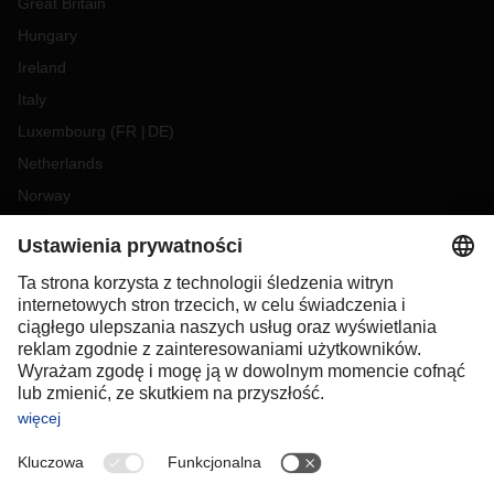
Great Britain
Hungary
Ireland
Italy
Luxembourg
(
FR
DE
)
Netherlands
Norway
Poland
Portugal
Romania
Slovakia
Spain
Sweden
Switzerland
(
DE
FR
)
Turkey