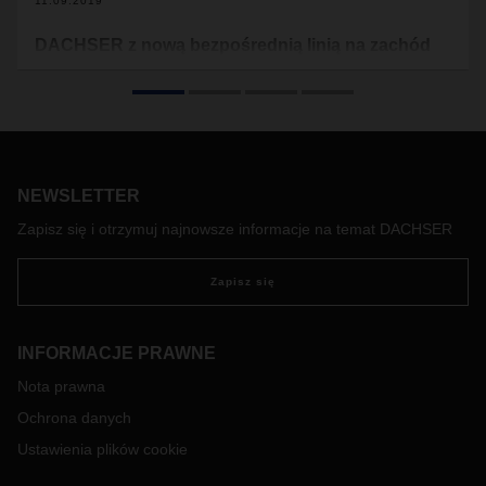
11.09.2019
DACHSER z nową bezpośrednią linią na zachód
Niemiec
DACHSER, jeden z wiodących globalnych operatorów
logistycznych, uruchomił nowe połączenie drobnicowe z
Sosnowca i Wrocławia do niemieckiego Rheine. Towary
rodzimych eksporterów teraz jeszcze sprawniej docierają do
NEWSLETTER
odbiorców w Nadrenii Północnej-Westfalii, a stamtąd także
do Holandii, Belgii czy Francji.
Zapisz się i otrzymuj najnowsze informacje na temat DACHSER
Zapisz się
INFORMACJE PRAWNE
Nota prawna
Ochrona danych
Ustawienia plików cookie