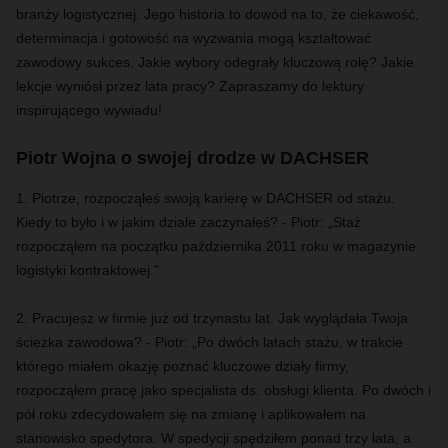
branży logistycznej. Jego historia to dowód na to, że ciekawość,
determinacja i gotowość na wyzwania mogą kształtować
zawodowy sukces. Jakie wybory odegrały kluczową rolę? Jakie
lekcje wyniósł przez lata pracy? Zapraszamy do lektury
inspirującego wywiadu!
Piotr Wojna o swojej drodze w DACHSER
1. Piotrze, rozpocząłeś swoją karierę w DACHSER od stażu.
Kiedy to było i w jakim dziale zaczynałeś? - Piotr: „Staż
rozpocząłem na początku października 2011 roku w magazynie
logistyki kontraktowej."
2. Pracujesz w firmie już od trzynastu lat. Jak wyglądała Twoja
ścieżka zawodowa? - Piotr: „Po dwóch latach stażu, w trakcie
którego miałem okazję poznać kluczowe działy firmy,
rozpocząłem pracę jako specjalista ds. obsługi klienta. Po dwóch i
pół roku zdecydowałem się na zmianę i aplikowałem na
stanowisko spedytora. W spedycji spędziłem ponad trzy lata, a