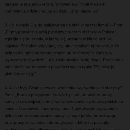
następnie postanowiłem spróbować swoich sił w dziale
kontrolingu, gdzie pracuję do dziś, już od pięciu lat."
3. Co skłoniło Cię do aplikowania na staż w naszej firmie? - Piotr:
„Firma prowadziła swój pierwszy program stażowy w Polsce i
zgłosiła się do szkoły, w której się uczyłem w klasie technik
logistyk. Zostałem zapytany, czy nie chciałbym aplikować, a że
była to dla mnie ogromna szansa na rozpoczęcie kariery w
wyuczonym zawodzie – nie zastanawiałem się długo. Przekonała
mnie także ugruntowana pozycja firmy na rynku TSL oraz jej
globalny zasięg."
4. Jakie były Twoje pierwsze wrażenia i wyzwania jako stażysty? -
Piotr: „Bardzo pozytywne! Ludzie byli mili, atmosfera pracy
sprzyjała rozwojowi, a możliwość zwracania się do wszystkich po
imieniu likwidowała zbędny dystans. Największym wyzwaniem
było dla mnie opanowanie specyficznego języka branżowego
oraz pracy w systemie informatycznym, który na początku
wydawał się skomplikowany – zwłaszcza gdy widziałem, z jaką