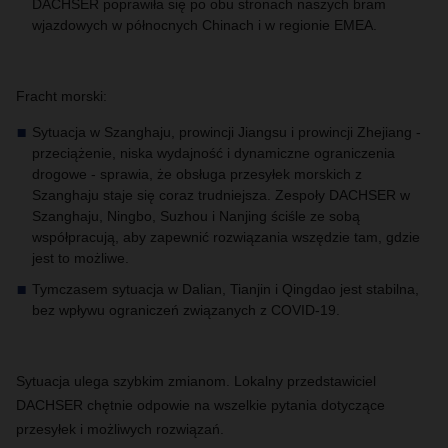
DACHSER poprawiła się po obu stronach naszych bram
wjazdowych w północnych Chinach i w regionie EMEA.
Fracht morski:
Sytuacja w Szanghaju, prowincji Jiangsu i prowincji Zhejiang -
przeciążenie, niska wydajność i dynamiczne ograniczenia
drogowe - sprawia, że obsługa przesyłek morskich z
Szanghaju staje się coraz trudniejsza.
Zespoły DACHSER
w
Szanghaju, Ningbo, Suzhou i Nanjing ściśle ze sobą
współpracują, aby zapewnić rozwiązania wszędzie tam, gdzie
jest to możliwe.
Tymczasem sytuacja w Dalian, Tianjin i Qingdao jest stabilna,
bez wpływu ograniczeń związanych z COVID-19.
Sytuacja ulega szybkim zmianom. Lokalny przedstawiciel
DACHSER chętnie odpowie na wszelkie pytania dotyczące
przesyłek i możliwych rozwiązań.