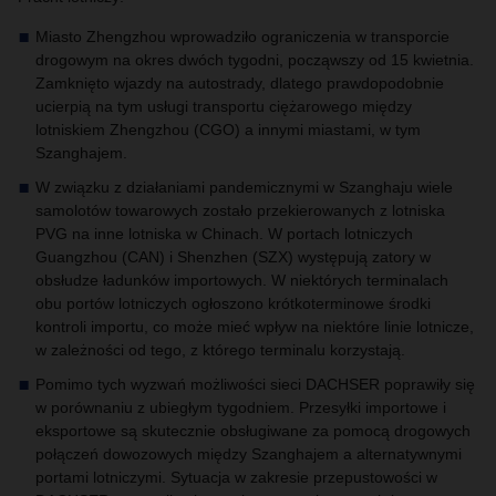
Miasto Zhengzhou wprowadziło ograniczenia w transporcie
drogowym na okres dwóch tygodni, począwszy od 15 kwietnia.
Zamknięto wjazdy na autostrady, dlatego prawdopodobnie
ucierpią na tym usługi transportu ciężarowego między
lotniskiem Zhengzhou (CGO) a innymi miastami, w tym
Szanghajem.
W związku z działaniami pandemicznymi w Szanghaju wiele
samolotów towarowych zostało przekierowanych z lotniska
PVG na inne lotniska w Chinach. W portach lotniczych
Guangzhou (CAN) i Shenzhen (SZX) występują zatory w
obsłudze ładunków importowych. W niektórych terminalach
obu portów lotniczych ogłoszono krótkoterminowe środki
kontroli importu, co może mieć wpływ na niektóre linie lotnicze,
w zależności od tego, z którego terminalu korzystają.
Pomimo tych wyzwań możliwości sieci DACHSER poprawiły się
w porównaniu z ubiegłym tygodniem. Przesyłki importowe i
eksportowe są skutecznie obsługiwane za pomocą drogowych
połączeń dowozowych między Szanghajem a alternatywnymi
portami lotniczymi. Sytuacja w zakresie przepustowości w