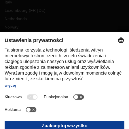
Italy
Luxembourg
(
FR
DE
)
Netherlands
Norway
Poland
Portugal
Romania
Slovakia
Spain
Sweden
Switzerland
(
DE
FR
)
Turkey
OCEANIA
Australia
New Zealand