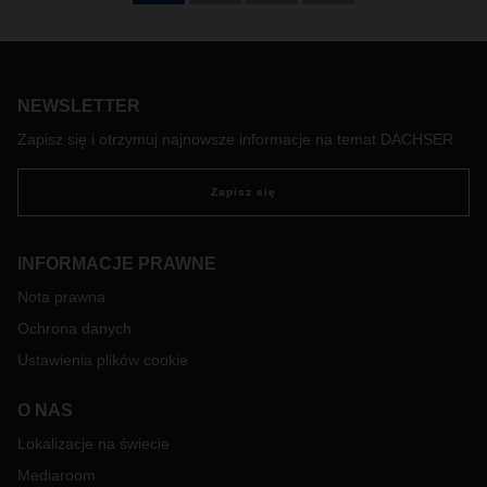
Od stycznia 2023 roku firma DACHSER oferuje codzienne
usługi transportu lotniczego z Szanghaju i Hongkongu do
swojego terminala przeładunkowego we Frankfurcie nad
Menem. Te regularne i bezpośrednie połączenia są
NEWSLETTER
szczególnie ważne przy przesyłkach towarów o krótkim
terminie przydatności.
Zapisz się i otrzymuj najnowsze informacje na temat DACHSER
Zapisz się
INFORMACJE PRAWNE
Nota prawna
Ochrona danych
Ustawienia plików cookie
O NAS
Lokalizacje na świecie
Mediaroom