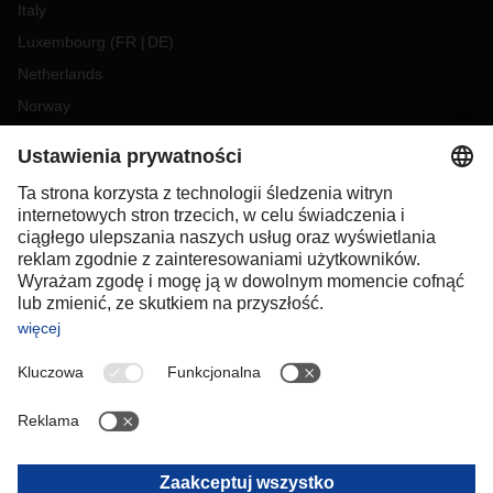
Italy
Luxembourg
(
FR
DE
)
Netherlands
Norway
Poland
Portugal
Romania
Slovakia
Spain
Sweden
Switzerland
(
DE
FR
)
Türkiye
OCEANIA
Australia
New Zealand