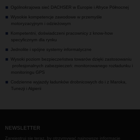
Ogólnokrajowa sieć DACHSER w Europie i Afryce Północnej
Wysokie kompetencje zawodowe w przemyśle
motoryzacyjnym i odzieżowym
Kompetentni, doświadczeni pracownicy z know-how
specyficznym dla rynku
Jednolite i spójne systemy informatyczne
Wysoki poziom bezpieczeństwa towarów dzięki zastosowaniu
profesjonalnych zabezpieczeń: monitorowanego rozładunku i
monitoringu GPS
Codzienne wyjazdy ładunków drobnicowych do i z Maroka,
Tunezji i Algierii
NEWSLETTER
Zarejestruj się teraz, by otrzymywać najnowsze informacje