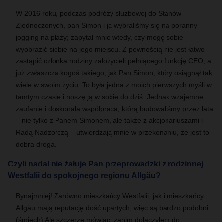
W 2016 roku, podczas podróży służbowej do Stanów
Zjednoczonych, pan Simon i ja wybraliśmy się na poranny
jogging na plaży; zapytał mnie wtedy, czy mogę sobie
wyobrazić siebie na jego miejscu. Z pewnością nie jest łatwo
zastąpić członka rodziny założycieli pełniącego funkcję CEO, a
już zwłaszcza kogoś takiego, jak Pan Simon, który osiągnął tak
wiele w swoim życiu. To była jedna z moich pierwszych myśli w
tamtym czasie i noszę ją w sobie do dziś. Jednak wzajemne
zaufanie i doskonała współpraca, którą budowaliśmy przez lata
– nie tylko z Panem Simonem, ale także z akcjonariuszami i
Radą Nadzorczą – utwierdzają mnie w przekonaniu, że jest to
dobra droga.
Czyli nadal nie żałuje Pan przeprowadzki z rodzinnej
Westfalii do spokojnego regionu Allgäu?
Bynajmniej! Zarówno mieszkańcy Westfalii, jak i mieszkańcy
Allgäu mają reputację dość upartych, więc są bardzo podobni.
(śmiech) Ale szczerze mówiąc, zanim dołączyłem do