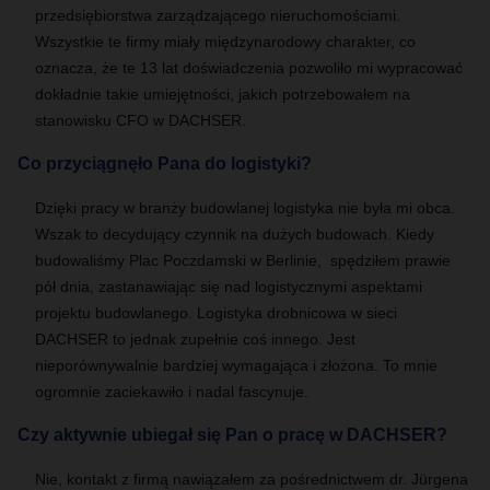
przedsiębiorstwa zarządzającego nieruchomościami.
Wszystkie te firmy miały międzynarodowy charakter, co
oznacza, że te 13 lat doświadczenia pozwoliło mi wypracować
dokładnie takie umiejętności, jakich potrzebowałem na
stanowisku CFO w
DACHSER
.
Co przyciągnęło Pana do logistyki?
Dzięki pracy w branży budowlanej logistyka nie była mi obca.
Wszak to decydujący czynnik na dużych budowach.
Kiedy
budowaliśmy Plac Poczdamski w Berlinie,
spędziłem prawie
pół dnia, zastanawiając się nad logistycznymi aspektami
projektu budowlanego. Logistyka drobnicowa w sieci
DACHSER
to jednak zupełnie coś innego. Jest
nieporównywalnie bardziej wymagająca i złożona.
To mnie
ogromnie zaciekawiło i nadal fascynuje.
Czy aktywnie ubiegał się Pan o pracę w DACHSER?
Nie, kontakt z firmą nawiązałem za pośrednictwem dr. Jürgena