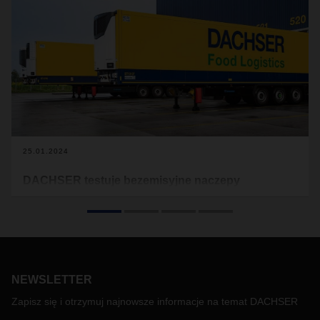
25.01.2024
DACHSER testuje bezemisyjne naczepy
chłodnicze
Pierwsze cztery akumulatorowo-elektryczne naczepy
chłodnie zostały poddane testom w oddziałach sieci
DACHSER w Erlensee, Hamburgu i Langenau. Głównym
celem tych działań jest zdobycie cennego doświadczenia w
NEWSLETTER
codziennej logistyce z wciąż rozwijającą się technologią
eTrailers od producenta Krone.
Zapisz się i otrzymuj najnowsze informacje na temat DACHSER