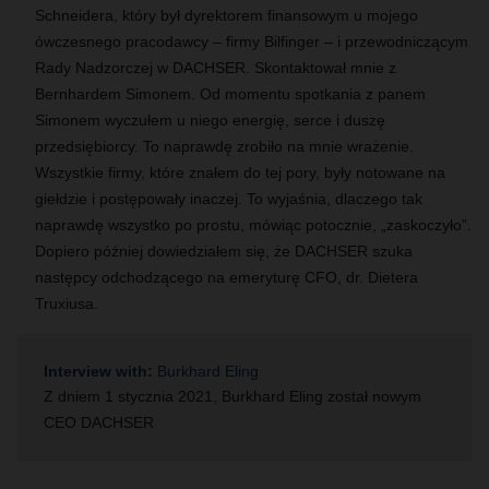
Schneidera, który był dyrektorem finansowym u mojego
ówczesnego pracodawcy – firmy Bilfinger – i przewodniczącym
Rady Nadzorczej w
DACHSER
. Skontaktował mnie z
Bernhardem Simonem. Od momentu spotkania z panem
Simonem wyczułem u niego energię, serce i duszę
przedsiębiorcy. To naprawdę zrobiło na mnie wrażenie.
Wszystkie firmy, które znałem do tej pory, były notowane na
giełdzie i postępowały inaczej. To wyjaśnia, dlaczego tak
naprawdę wszystko po prostu, mówiąc potocznie, „zaskoczyło”.
Dopiero później dowiedziałem się, że
DACHSER
szuka
następcy odchodzącego na emeryturę CFO, dr. Dietera
Truxiusa.
Interview with:
Burkhard Eling
Z dniem 1 stycznia 2021, Burkhard Eling został nowym
CEO DACHSER