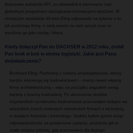
finansowe wskaźniki KPI, co udowodnił w kierowaniu nad
globalnym programem zarządzania innowacjami idea2net. W
niniejszym wywiadzie 49-letni Eling odpowiada na pytania o to,
jak postrzega firmę, o swój awans na sam szczyt oraz co
wyróżnia go jako osobę i lidera.
Kiedy dołączył Pan do DACHSER w 2012 roku, zrobił
Pan krok w bok w stronę logistyki. Jakie jest Pana
doświadczenie?
Burkhard Eling: Pochodzę z rodziny przedsiębiorców, którzy
bardzo interesują się budownictwem – mamy nawet własną
firmę architektoniczną – więc na początku wiązałem swoją
karierę z branżą budowlaną. Po ukończeniu studiów
inżynierskich na kierunku budownictwo pracowałem kolejno we
wszystkich trzech czołowych niemieckich firmach z tej branży,
w działach finansów i kontrolingu.
Szybko byłem gotów wziąć
odpowiedzialność za powierzone zadania, podobnie jak to
miało miejsce później, gdy pracowałem dla dużego