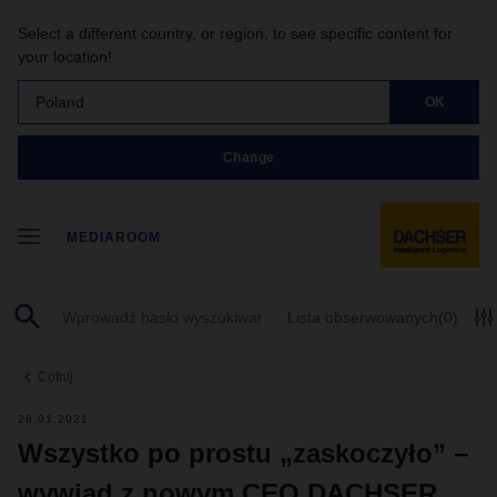
Select a different country, or region, to see specific content for
your location!
Poland
OK
Change
MEDIAROOM
Lista obserwowanych
(0)
Cofnij
26.01.2021
Wszystko po prostu „zaskoczyło” –
wywiad z nowym CEO DACHSER