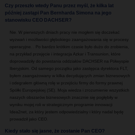
Czy przeszło wtedy Panu przez myśl, że kilka lat
później zastąpi Pan Bernharda Simona na jego
stanowisku CEO DACHSER?
Nie.
W pierwszych dniach pracy nie mogłem się doczekać
wyzwań i możliwości głębokiego zaangażowania się w procesy
operacyjne.
. Po bardzo krótkim czasie było dużo do zrobienia,
na przykład przejęcie i integracja Azkar i Transunion, które
doprowadziły do powstania oddziałów
DACHSER
na Półwyspie
Iberyjskim. Od samego początku jako zastępca dyrektora FLT,
byłem zaangażowany w kilka decydujących zmian biznesowych
i odegrałem główną rolę w przejściu firmy do formy prawnej
Spółki Europejskiej (SE). Moja wiedza i zrozumienie wszystkich
naszych obszarów biznesowych znacznie się pogłębiły w
wyniku mojej roli w strategicznym programie innowacji
Idea2net, za który jestem odpowiedzialny i który nadal będę
prowadził jako CEO.
Kiedy stało się jasne, że zostanie Pan CEO?