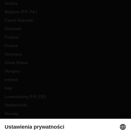
Austria
Belgium
(
FR
NL
)
Czech Republic
Denmark
Finland
France
Germany
Great Britain
Hungary
Ireland
Italy
Luxembourg
(
FR
DE
)
Netherlands
Norway
Poland
Portugal