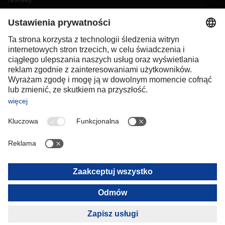
Poland
Portugal
Romania
Slovakia
Spain
Sweden
Switzerland
(
DE
FR
)
Turkey
OCEANIA
Australia
New Zealand