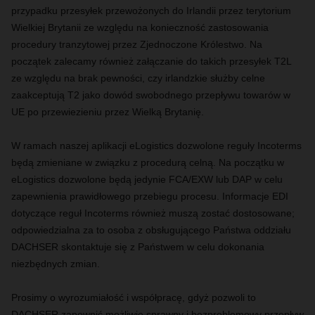
przypadku przesyłek przewożonych do Irlandii przez terytorium
Wielkiej Brytanii ze względu na konieczność zastosowania
procedury tranzytowej przez Zjednoczone Królestwo. Na
początek zalecamy również załączanie do takich przesyłek T2L
ze względu na brak pewności, czy irlandzkie służby celne
zaakceptują T2 jako dowód swobodnego przepływu towarów w
UE po przewiezieniu przez Wielką Brytanię.
W ramach naszej aplikacji eLogistics dozwolone reguły Incoterms
będą zmieniane w związku z procedurą celną. Na początku w
eLogistics dozwolone będą jedynie FCA/EXW lub DAP w celu
zapewnienia prawidłowego przebiegu procesu. Informacje EDI
dotyczące reguł Incoterms również muszą zostać dostosowane;
odpowiedzialna za to osoba z obsługującego Państwa oddziału
DACHSER skontaktuje się z Państwem w celu dokonania
niezbędnych zmian.
Prosimy o wyrozumiałość i współpracę, gdyż pozwoli to
DACHSER zapewnić możliwie sprawny i bezproblemowy przepływ