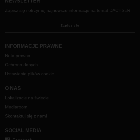
kwadratowych przeznaczono na obsługę logistyki
NEWSLETTER
kontraktowej.
Zapisz się i otrzymuj najnowsze informacje na temat DACHSER
Zapisz się
INFORMACJE PRAWNE
Nota prawna
Ochrona danych
Ustawienia plików cookie
O NAS
Lokalizacje na świecie
Mediaroom
Skontaktuj się z nami
SOCIAL MEDIA