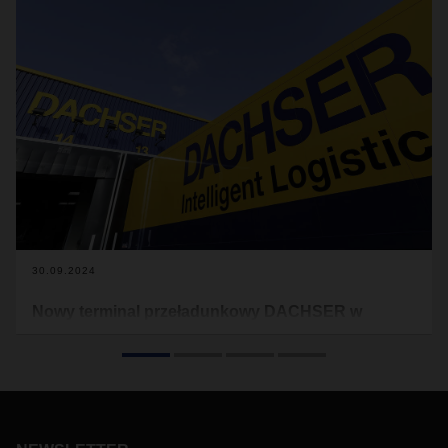
30.09.2024
Nowy terminal przeładunkowy DACHSER w
Brwinowie
DACHSER uruchomił terminal przeładunkowy w swoim
oddziale w Brwinowie. Dzięki tej inwestycji łączna
powierzchnia magazynowa w tej lokalizacji zwiększyła się do
8 800 metrów kwadratowych, z czego 6 500 metrów